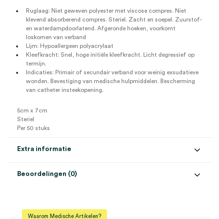
Ruglaag: Niet geweven polyester met viscose compres. Niet
klevend absorberend compres. Steriel. Zacht en soepel. Zuurstof-
en waterdampdoorlatend. Afgeronde hoeken, voorkomt
loskomen van verband
Lijm: Hypoallergeen polyacrylaat
Kleefkracht: Snel, hoge initiële kleefkracht. Licht degressief op
termijn.
Indicaties: Primair of secundair verband voor weinig exsudatieve
wonden. Bevestiging van medische hulpmiddelen. Bescherming
van catheter insteekopening.
5cm x 7cm
Steriel
Per 50 stuks
Extra informatie
Beoordelingen (0)
Aantal
50 stuks
Beoordelingen
Afmeting
5cm x 7cm
Waarom Medische Artikelen?
Steriel
steriel