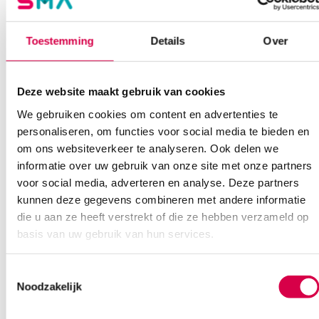
08:30 tot 17:00
Toestemming
Details
Over
Bel Anca
E-mail Anca
Contactformulier
Deze website maakt gebruik van cookies
We gebruiken cookies om content en advertenties te
personaliseren, om functies voor social media te bieden en
om ons websiteverkeer te analyseren. Ook delen we
informatie over uw gebruik van onze site met onze partners
Ook interessant
voor social media, adverteren en analyse. Deze partners
kunnen deze gegevens combineren met andere informatie
die u aan ze heeft verstrekt of die ze hebben verzameld op
basis van uw gebruik van hun services.
Toestemmingsselectie
Noodzakelijk