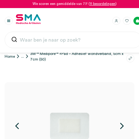
We scoren een gemiddelde van 7.1! (
11 beoordelingen
)
3M™ Medipore™ +Pad – Adhesief wondverband, 5cm x
Home
...
7cm (50)