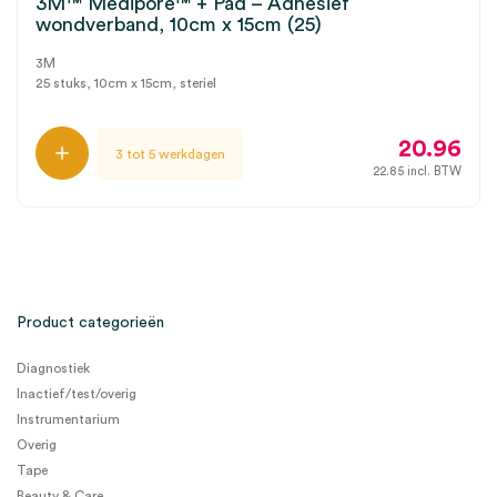
3M™ Medipore™ + Pad – Adhesief
wondverband, 10cm x 15cm (25)
3M
25 stuks, 10cm x 15cm, steriel
20.96
3 tot 5 werkdagen
22.85
incl. BTW
Product categorieën
Diagnostiek
Inactief/test/overig
Instrumentarium
Overig
Tape
Beauty & Care