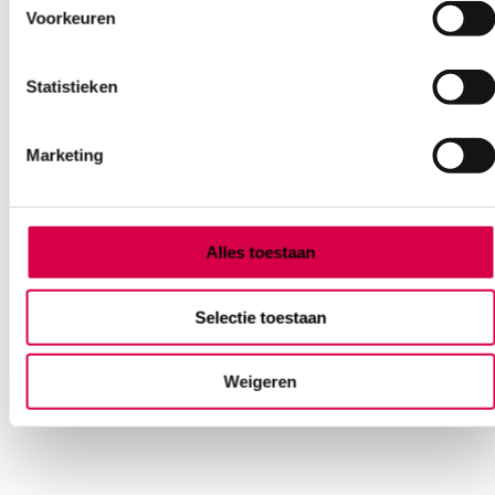
Voorkeuren
Statistieken
Marketing
3M™ Medipore™ + Pad – Adhesief
wondverband, 6cm x 10cm (50)
Alles toestaan
3M
50 stuks, 6cm x 10cm, steriel
Selectie toestaan
24.80
3 tot 5 werkdagen
Weigeren
27.03
incl. BTW