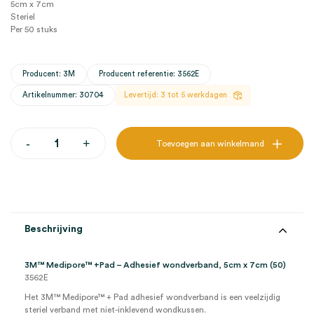
5cm x 7cm
Steriel
Per 50 stuks
Producent: 3M
Producent referentie: 3562E
Artikelnummer: 30704
Levertijd: 3 tot 5 werkdagen
3M™
-
+
Toevoegen aan winkelmand
Medipore™
+Pad
-
Adhesief
wondverband,
5cm
x
Beschrijving
7cm
(50)
aantal
3M™ Medipore™ +Pad – Adhesief wondverband, 5cm x 7cm (50)
3562E
Het 3M™ Medipore™ + Pad adhesief wondverband is een veelzijdig
steriel verband met niet-inklevend wondkussen.