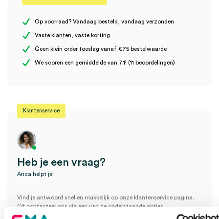
Er zijn nog geen beoordelingen.
Op voorraad? Vandaag besteld, vandaag verzonden
Vaste klanten, vaste korting
Geen klein order toeslag vanaf €75 bestelwaarde
Wees de eerste om “3M™ Medipore™ +Pad – Adhesief
We scoren een gemiddelde van 7.1! (11 beoordelingen)
wondverband, 5cm x 7cm (50)” te beoordelen
Je moet
ingelogd zijn
om een beoordeling te plaatsen.
Klantenservice
Heb je een vraag?
Anca helpt je!
Vind je antwoord snel en makkelijk op onze klantenservice pagina.
Of contacteer ons via een van de onderstaande opties.
Onze klantenservice is bereikbaar van maandag t/m vrijdag van