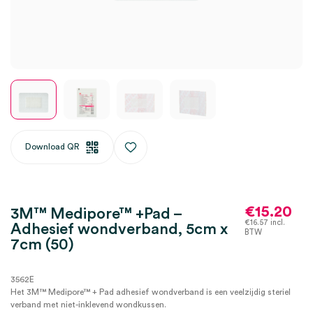
Download QR
€
15.20
3M™ Medipore™ +Pad –
€
16.57
incl.
Adhesief wondverband, 5cm x
BTW
7cm (50)
3562E
Het 3M™ Medipore™ + Pad adhesief wondverband is een veelzijdig steriel
verband met niet-inklevend wondkussen.