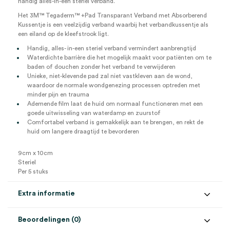
handig alles-in-één steriel verband.
Het 3M™ Tegaderm™ +Pad Transparant Verband met Absorberend
Kussentje is een veelzijdig verband waarbij het verbandkussentje als
een eiland op de kleefstrook ligt.
Handig, alles- in-een steriel verband vermindert aanbrengtijd
Waterdichte barrière die het mogelijk maakt voor patiënten om te
baden of douchen zonder het verband te verwijderen
Unieke, niet-klevende pad zal niet vastkleven aan de wond,
waardoor de normale wondgenezing processen optreden met
minder pijn en trauma
Ademende film laat de huid om normaal functioneren met een
goede uitwisseling van waterdamp en zuurstof
Comfortabel verband is gemakkelijk aan te brengen, en rekt de
huid om langere draagtijd te bevorderen
9cm x 10cm
Steriel
Per 5 stuks
Extra informatie
Beoordelingen (0)
Aantal
5 stuks