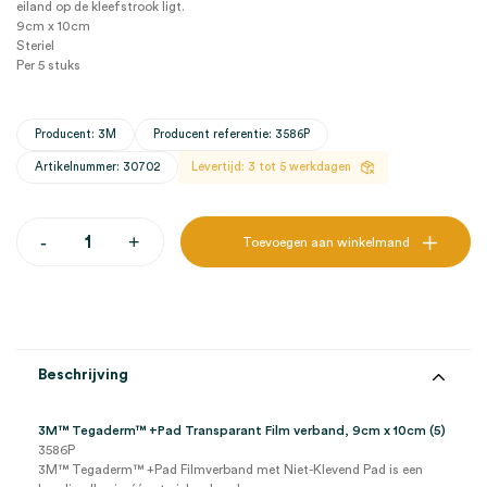
eiland op de kleefstrook ligt.
9cm x 10cm
Steriel
Per 5 stuks
Producent: 3M
Producent referentie: 3586P
Artikelnummer: 30702
Levertijd: 3 tot 5 werkdagen
3M™
-
+
Toevoegen aan winkelmand
Tegaderm™
+Pad
Transparant
Film
verband,
9cm
x
Beschrijving
10cm
(5)
aantal
3M™ Tegaderm™ +Pad Transparant Film verband, 9cm x 10cm (5)
3586P
3M™ Tegaderm™ +Pad Filmverband met Niet-Klevend Pad is een