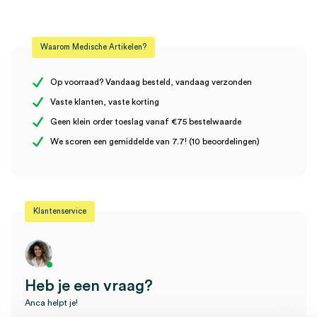
Beoordelingen
Afmeting
9cm x 10cm
Waarom Medische Artikelen?
Steriel
steriel
Er zijn nog geen beoordelingen.
Op voorraad? Vandaag besteld, vandaag verzonden
Vaste klanten, vaste korting
Geen klein order toeslag vanaf €75 bestelwaarde
Wees de eerste om “3M™ Tegaderm™ +Pad Transparant Film
We scoren een gemiddelde van 7.7! (10 beoordelingen)
verband, 9cm x 10cm (5)” te beoordelen
Je moet
ingelogd zijn
om een beoordeling te plaatsen.
Klantenservice
Heb je een vraag?
Anca helpt je!