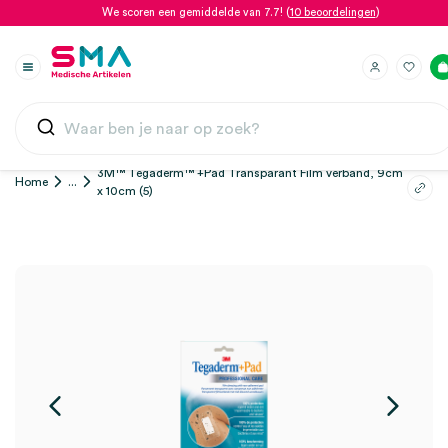
We scoren een gemiddelde van 7.7! (
10 beoordelingen
)
3M™ Tegaderm™ +Pad Transparant Film verband, 9cm
Home
...
x 10cm (5)