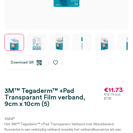
Download QR
€
11.73
3M™ Tegaderm™ +Pad
€
12.79
incl.
Transparant Film verband,
BTW
9cm x 10cm (5)
3586P
Het 3M™ Tegaderm™ +Pad Transparant Verband met Absorberend
Kussentje is een veelzijdig verband waarbij het verbandkussentje als een