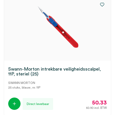
Swann-Morton intrekbare veiligheidsscalpel,
11P, steriel (25)
SWANN MORTON
25 stuks, blauw, nr. 11P
50.33
Direct leverbaar
60.90
incl. BTW