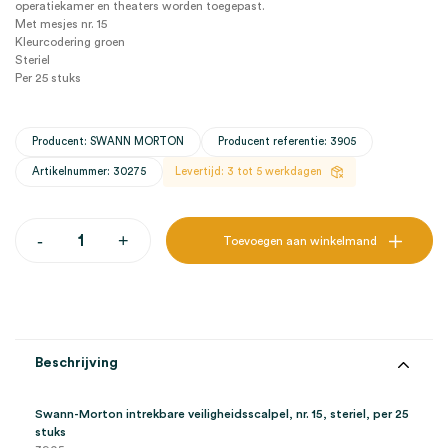
operatiekamer en theaters worden toegepast.
Met mesjes nr. 15
Kleurcodering groen
Steriel
Per 25 stuks
Producent: SWANN MORTON
Producent referentie: 3905
Artikelnummer: 30275
Levertijd: 3 tot 5 werkdagen
Swann-
-
+
Toevoegen aan winkelmand
Morton
intrekbare
veiligheidsscalpel,
15,
steriel
(25)
aantal
Beschrijving
Swann-Morton intrekbare veiligheidsscalpel, nr. 15, steriel, per 25
stuks