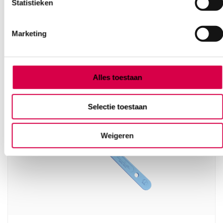
Statistieken
Ook interessant
Marketing
Alles toestaan
Selectie toestaan
Weigeren