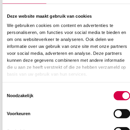
Klantenservice
Deze website maakt gebruik van cookies
We gebruiken cookies om content en advertenties te
personaliseren, om functies voor social media te bieden en
om ons websiteverkeer te analyseren. Ook delen we
Heb je een vraag?
informatie over uw gebruik van onze site met onze partners
Anca helpt je!
voor social media, adverteren en analyse. Deze partners
kunnen deze gegevens combineren met andere informatie
Vind je antwoord snel en makkelijk op onze klantenservice pagina.
die u aan ze heeft verstrekt of die ze hebben verzameld op
Of contacteer ons via een van de onderstaande opties.
basis van uw gebruik van hun services.
Onze klantenservice is bereikbaar van maandag t/m vrijdag van
08:30 tot 17:00
Toestemmingsselectie
Noodzakelijk
Bel Anca
E-mail Anca
Contactformulier
Voorkeuren