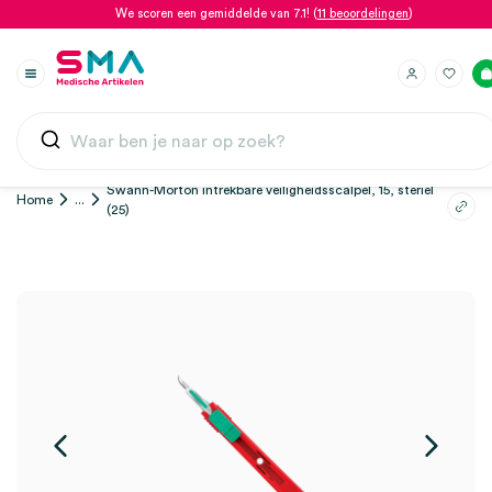
We scoren een gemiddelde van 7.1! (
11 beoordelingen
)
Swann-Morton intrekbare veiligheidsscalpel, 15, steriel
Home
...
(25)