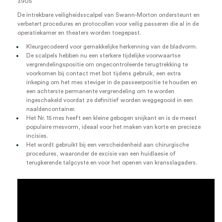
3905
De intrekbare veiligheidsscalpel van Swann-Morton ondersteunt en
verbetert procedures en protocollen voor veilig passeren die al in de
operatiekamer en theaters worden toegepast.
Kleurgecodeerd voor gemakkelijke herkenning van de bladvorm.
De scalpels hebben nu een sterkere tijdelijke voorwaartse
vergrendelingspositie om ongecontroleerde terugtrekking te
voorkomen bij contact met bot tijdens gebruik, een extra
inkeping om het mes steviger in de passeerpositie te houden en
een achterste permanente vergrendeling om te worden
ingeschakeld voordat ze definitief worden weggegooid in een
naaldencontainer.
Het Nr. 15 mes heeft een kleine gebogen snijkant en is de meest
populaire mesvorm, ideaal voor het maken van korte en precieze
incisies.
Het wordt gebruikt bij een verscheidenheid aan chirurgische
procedures, waaronder de excisie van een huidlaesie of
terugkerende talgcyste en voor het openen van kransslagaders.