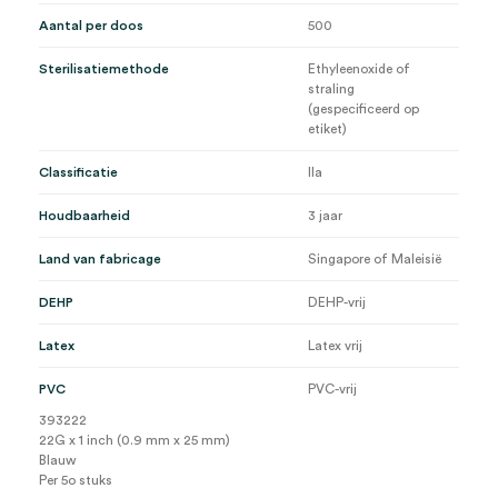
Aantal per doos
500
Sterilisatiemethode
Ethyleenoxide of
straling
(gespecificeerd op
etiket)
Classificatie
IIa
Houdbaarheid
3 jaar
Land van fabricage
Singapore of Maleisië
DEHP
DEHP-vrij
Latex
Latex vrij
PVC
PVC-vrij
393222
22G x 1 inch (0.9 mm x 25 mm)
Blauw
Per 5o stuks