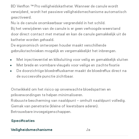
BD Venflon ™ Pro veiligheidskatheter. Wanneer de canule wordt
verwijderd, wordt het passieve veiligheidsmechanisme automatisch
geactiveerd.
Nu is de canule onomkeerbaar vergrendeld in het schild.
Bij het verwijderen van de canule is er geen verhoogde weerstand
door direct contact met metaal en kan de canule gemakkelijk uit de
katheter worden gehaald.
De ergonomisch ontworpen houder maakt verschillende
gebruikstechnieken mogelijk en vergemakkelijkt het inbrengen.
Met injectieventiel en kliksluiting voor veilig en gemakkelijk sluiten
Met brede en vormbare vleugels voor veilige en zachte fixatie
De doorzichtige bloedrefluxkamer maakt de bloedreflux direct na
de succesvolle punctie zichtbaar.
Ontwikkeld om het risico op onverwachte bloedspatten en
prikverwondingen te helpen minimaliseren.
Robuuste bescherming van naaldpunt – omhult naaldpunt volledig.
Gemak van penetratie (kleine of kwetsbare aderen).
Betrouwbare invoegeigenschappen.
Specificaties
Veiligheidsmechanisme
Ja