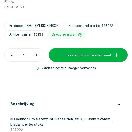
Blauw
Per 50 stuks
Producent: BECTON DICKINSON
Producent referentie: 393222
Artikelnummer: 30938
Direct leverbaar
BD
-
+
Toevoegen aan winkelmand
Venflon
Pro
Safety
Vandaag besteld, morgen verzonden
infuusnaalden,
22G,
0.9mm
x
25mm,
blauw
(50)
Beschrijving
aantal
BD Venflon Pro Safety infuusnaalden, 22G, 0.9mm x 25mm,
blauw, per 5o stuks
393222