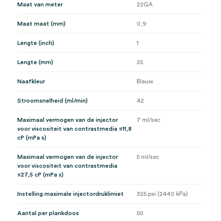
Maat van meter
22GA
Maat maat (mm)
0,9
Lengte (inch)
1
Lengte (mm)
25
Naafkleur
Blauw
Stroomsnelheid (ml/min)
42
Maximaal vermogen van de injector
7 ml/sec
voor viscositeit van contrastmedia ≤11,8
cP (mPa s)
Maximaal vermogen van de injector
5 ml/sec
voor viscositeit van contrastmedia
≤27,5 cP (mPa s)
Instelling maximale injectordruklimiet
325 psi (2440 kPa)
Aantal per plankdoos
50