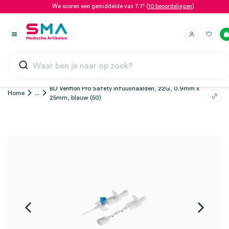
We scoren een gemiddelde van 7.7! (
10 beoordelingen
)
BD Venflon Pro Safety infuusnaalden, 22G, 0.9mm x
Home
...
25mm, blauw (50)