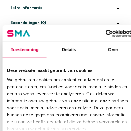
Extra informatie
Beoordelingen (0)
Aantal
50 stuks
Beoordelingen
Aansluiting
Luer-Lock
Waarom Medische Artikelen?
Toestemming
Details
Over
Naald
0.9mm x 25mm, 22G
Er zijn nog geen beoordelingen.
Steriel
steriel
Op voorraad? Vandaag besteld, vandaag verzonden
Deze website maakt gebruik van cookies
Vaste klanten, vaste korting
Kleur
blauw
We gebruiken cookies om content en advertenties te
Geen klein order toeslag vanaf €75 bestelwaarde
Wees de eerste om “BD Venflon Pro Safety infuusnaalden, 22G,
personaliseren, om functies voor social media te bieden en
We scoren een gemiddelde van 7.7! (10 beoordelingen)
0.9mm x 25mm, blauw (50)” te beoordelen
om ons websiteverkeer te analyseren. Ook delen we
Je moet
ingelogd zijn
om een beoordeling te plaatsen.
informatie over uw gebruik van onze site met onze partners
voor social media, adverteren en analyse. Deze partners
kunnen deze gegevens combineren met andere informatie
Klantenservice
die u aan ze heeft verstrekt of die ze hebben verzameld op
basis van uw gebruik van hun services.