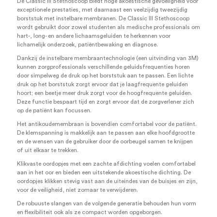
De Classic III Stethoscoop biedt hoge akoestische gevoeligheid voor
exceptionele prestaties, met daarnaast een veelzijdig tweezijdig
borststuk met instelbare membranen. De Classic III Stethoscoop
wordt gebruikt door zowel studenten als medische professionals om
hart-, long- en andere lichaamsgeluiden te herkennen voor
lichamelijk onderzoek, patiëntbewaking en diagnose.
Dankzij de instelbare membraantechnologie (een uitvinding van 3M)
kunnen zorgprofessionals verschillende geluidsfrequenties horen
door simpelweg de druk op het borststuk aan te passen. Een lichte
druk op het borststuk zorgt ervoor dat je laagfrequente geluiden
hoort; een beetje meer druk zorgt voor de hoogfrequente geluiden.
Deze functie bespaart tijd en zorgt ervoor dat de zorgverlener zich
op de patiënt kan focussen.
Het antikoudemembraan is bovendien comfortabel voor de patiënt.
De klemspanning is makkelijk aan te passen aan elke hoofdgrootte
en de wensen van de gebruiker door de oorbeugel samen te knijpen
of uit elkaar te trekken.
Klikvaste oordopjes met een zachte afdichting voelen comfortabel
aan in het oor en bieden een uitstekende akoestische dichting. De
oordopjes klikken stevig vast aan de uiteindes van de buisjes en zijn,
voor de veiligheid, niet zomaar te verwijderen.
De robuuste slangen van de volgende generatie behouden hun vorm
en flexibiliteit ook als ze compact worden opgeborgen.