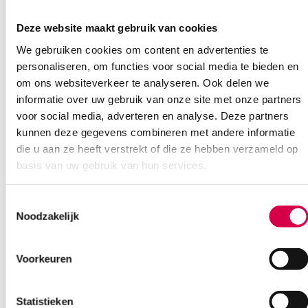
Model
Classic III
Deze website maakt gebruik van cookies
Nettogewicht
150 g
(metrisch)
We gebruiken cookies om content en advertenties te
personaliseren, om functies voor social media te bieden en
Prestatie
7
, 8
om ons websiteverkeer te analyseren. Ook delen we
Productkleur
Lemon-Lime
informatie over uw gebruik van onze site met onze partners
voor social media, adverteren en analyse. Deze partners
Slangconstructie
Enkelvoudige slang
kunnen deze gegevens combineren met andere informatie
Speciale
Nee
, Ja
die u aan ze heeft verstrekt of die ze hebben verzameld op
adapters
basis van uw gebruik van hun services.
Toepassing
Lichamelijk onderzoek en diagnose
Toestemmingsselectie
Type membraan
Instelbaar, uit één stuk
Noodzakelijk
Type oordopjes
Zacht
Voorkeuren
Download brochures:
Littmann stethoscopes Classic III en Cardiology IV
Littmann stethoscopen vergelijken
Statistieken