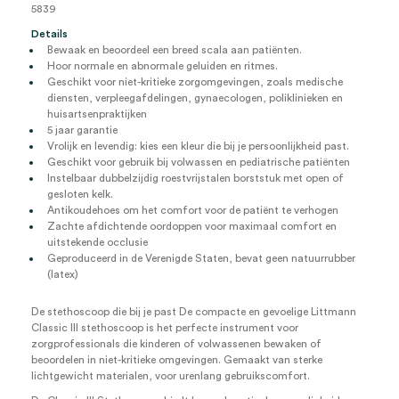
5839
Details
Bewaak en beoordeel een breed scala aan patiënten.
Hoor normale en abnormale geluiden en ritmes.
Geschikt voor niet-kritieke zorgomgevingen, zoals medische
diensten, verpleegafdelingen, gynaecologen, poliklinieken en
huisartsenpraktijken
5 jaar garantie
Vrolijk en levendig: kies een kleur die bij je persoonlijkheid past.
Geschikt voor gebruik bij volwassen en pediatrische patiënten
Instelbaar dubbelzijdig roestvrijstalen borststuk met open of
gesloten kelk.
Antikoudehoes om het comfort voor de patiënt te verhogen
Zachte afdichtende oordoppen voor maximaal comfort en
uitstekende occlusie
Geproduceerd in de Verenigde Staten, bevat geen natuurrubber
(latex)
De stethoscoop die bij je past De compacte en gevoelige Littmann
Classic III stethoscoop is het perfecte instrument voor
zorgprofessionals die kinderen of volwassenen bewaken of
beoordelen in niet-kritieke omgevingen. Gemaakt van sterke
lichtgewicht materialen, voor urenlang gebruikscomfort.