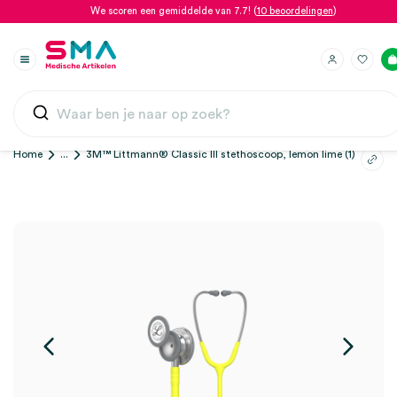
We scoren een gemiddelde van 7.7! (
10 beoordelingen
)
Home
...
3M™ Littmann® Classic III stethoscoop, lemon lime (1)