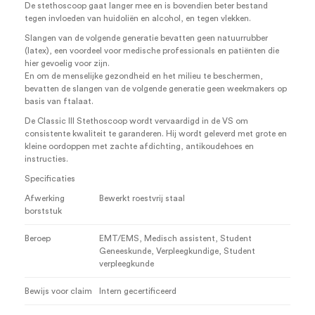
De stethoscoop gaat langer mee en is bovendien beter bestand
tegen invloeden van huidoliën en alcohol, en tegen vlekken.
Slangen van de volgende generatie bevatten geen natuurrubber
(latex), een voordeel voor medische professionals en patiënten die
hier gevoelig voor zijn.
En om de menselijke gezondheid en het milieu te beschermen,
bevatten de slangen van de volgende generatie geen weekmakers op
basis van ftalaat.
De Classic III Stethoscoop wordt vervaardigd in de VS om
consistente kwaliteit te garanderen. Hij wordt geleverd met grote en
kleine oordoppen met zachte afdichting, antikoudehoes en
instructies.
Specificaties
Afwerking
Bewerkt roestvrij staal
borststuk
Beroep
EMT/EMS
, Medisch assistent
, Student
Geneeskunde
, Verpleegkundige
, Student
verpleegkunde
Bewijs voor claim
Intern gecertificeerd