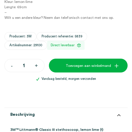
Kleur: lemon-lime
Lengte: 69cm
–
Wilt u een andere kleur? Neem dan telefonisch contact met ons op.
Producent: 3M
Producent referentie: 5839
Artikelnummer: 29100
Direct leverbaar
3M™
-
+
Toevoegen aan winkelmand
Littmann®
Classic
III
Vandaag besteld, morgen verzonden
stethoscoop,
lemon
lime
(1)
aantal
Beschrijving
3M™ Littmann® Classic III stethoscoop, lemon lime (1)