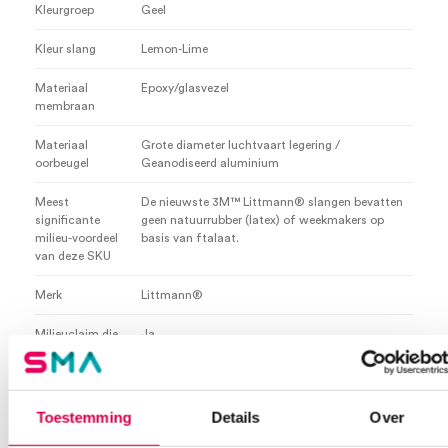
Kleurgroep
Geel
Kleur slang
Lemon-Lime
Materiaal
Epoxy/glasvezel
membraan
Materiaal
Grote diameter luchtvaart legering /
oorbeugel
Geanodiseerd aluminium
Meest
De nieuwste 3M™ Littmann® slangen bevatten
significante
geen natuurrubber (latex) of weekmakers op
milieu-voordeel
basis van ftalaat.
van deze SKU
Merk
Littmann®
Milieuclaim die
Ja
gemaakt wordt
Milieuclaim is
Product
gerelateerd aan
Toestemming
Details
Over