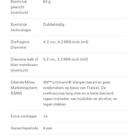
Borststuk
82 g
gewicht
(metrisch)
Borststuk
Dubbelzijdig
technologie
Diafragma
4,3 cm
, 4,3 Milli-inch (mil)
Diameter
Diameter kelk of
3,3 cm
, 3,3 Milli-inch (mil)
klein membraan
(metrisch)
Erkende Milieu
3M™ Littmann® slangen bevatten geen
Marketingclaim
weekmakers op basis van ftalaat. De
(EMM)
stethoscoop lang mee en is beter bestand
tegen invloeden van huidoliën en alcohol, en
tegen vlekken.
Extra oordopjes
Ja
Garantieperiode
5 jaar