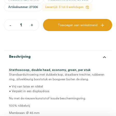
Artikelnummer: 27006
Levertijd: 3 tot 5 werkdagen
Stethoscoop,
-
+
Toevoegen aan winkelmand
double
head,
economy,
groen
(1)
aantal
Beschrijving
Stethoscoop, double head, economy, groen, per stuk
Standaarduitvoering met dubbele kop, draaibare trechter, rubberen
ring, zilverkleurig borststuk en boogveer buiten de slang.
• Vrij van latex en nikkel
• Verpakt in een displaydoos
Nu met de nieuwe kunststof koude beschermingsring.
100% nikkelvrij
Membraan: Ø 45 mm