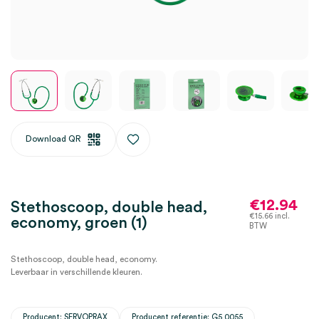
Download QR
€
12.94
Stethoscoop, double head,
€
15.66
incl.
economy, groen (1)
BTW
Stethoscoop, double head, economy.
Leverbaar in verschillende kleuren.
Producent: SERVOPRAX
Producent referentie: G5 0055