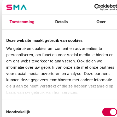
Trechter: Ø 30 mm
Extra informatie
Toestemming
Details
Over
Beoordelingen (0)
Aantal
1 stuk
Beoordelingen
Kleur
groen
Deze website maakt gebruik van cookies
We gebruiken cookies om content en advertenties te
Waarom Medische Artikelen?
Model
double head, economy
Er zijn nog geen beoordelingen.
personaliseren, om functies voor social media te bieden en
Steriel
onsteriel
om ons websiteverkeer te analyseren. Ook delen we
Op voorraad? Vandaag besteld, vandaag verzonden
informatie over uw gebruik van onze site met onze partners
Vaste klanten, vaste korting
voor social media, adverteren en analyse. Deze partners
Geen klein order toeslag vanaf €75 bestelwaarde
kunnen deze gegevens combineren met andere informatie
Wees de eerste om “Stethoscoop, double head, economy,
We scoren een gemiddelde van 7.1! (11 beoordelingen)
groen (1)” te beoordelen
die u aan ze heeft verstrekt of die ze hebben verzameld op
Je moet
ingelogd zijn
om een beoordeling te plaatsen.
basis van uw gebruik van hun services.
Toestemmingsselectie
Klantenservice
Noodzakelijk