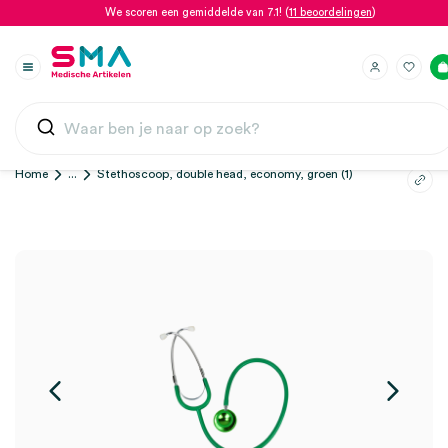
We scoren een gemiddelde van 7.1! (
11 beoordelingen
)
Home
...
Stethoscoop, double head, economy, groen (1)