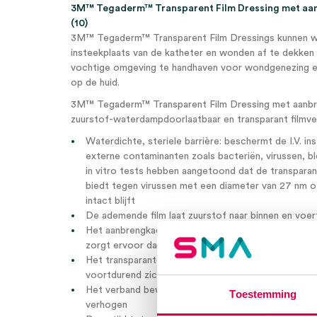
3M™ Tegaderm™ Transparent Film Dressing met aan
(10)
3M™ Tegaderm™ Transparent Film Dressings kunnen w
insteekplaats van de katheter en wonden af te dekke
vochtige omgeving te handhaven voor wondgenezing en
op de huid.
3M™ Tegaderm™ Transparent Film Dressing met aanbren
zuurstof-waterdampdoorlaatbaar en transparant filmve
Waterdichte, steriele barrière: beschermt de I.V. i
externe contaminanten zoals bacteriën, virussen, b
in vitro tests hebben aangetoond dat de transparante
biedt tegen virussen met een diameter van 27 nm of
intact blijft
De ademende film laat zuurstof naar binnen en voe
Het aanbrengkader garandeert een nauwkeurige en 
zorgt ervoor dat het verband minder snel aan hands
Het transparante verband zorgt ervoor dat de inste
voortdurend zichtbaar is
Het verband beweegt mee met de huid om het comf
Toestemming
verhogen