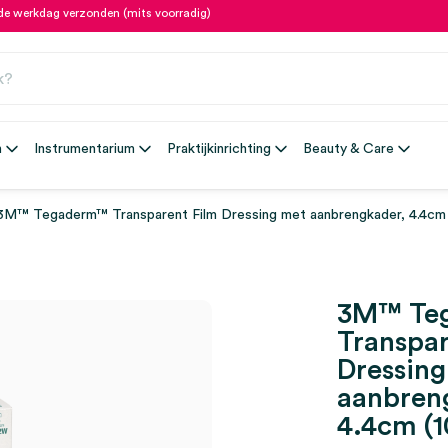
fde werkdag verzonden (mits voorradig)
n
Instrumentarium
Praktijkinrichting
Beauty & Care
3M™ Tegaderm™ Transparent Film Dressing met aanbrengkader, 4.4cm 
3M™ Te
Transpar
Dressin
aanbren
4.4cm (1