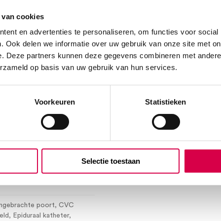
ilig op de huid van de patiënt
 van cookies
met of zonder 3M™ Cavilon™
ent en advertenties te personaliseren, om functies voor social
 bolusmateriaal.
. Ook delen we informatie over uw gebruik van onze site met on
ng te handhaven en
e. Deze partners kunnen deze gegevens combineren met andere i
erzameld op basis van uw gebruik van hun services.
iekenhuisprotocol)
Voorkeuren
Statistieken
dgevallen
, I.V. Therapie
,
Oncologie
, Operatiekamer-
gevallen
, Wondzorg
Selectie toestaan
I.V. gerelateerd
, Decubitus
,
ingebrachte poort
, CVC
eld
, Epiduraal katheter
,