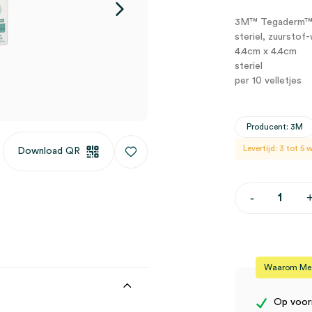
3M™ Tegaderm™ T
steriel, zuurstof
4.4cm x 4.4cm
steriel
per 10 velletjes
Producent: 3M
Levertijd: 3 tot 5
Download QR
3M™
-
Tegaderm™
Transparent
Film
Dressing
met
aanbrengkad
Waarom Medi
4.4cm
x
4.4cm
Op voor