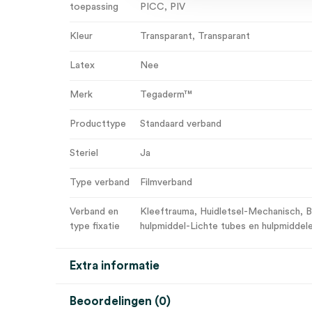
toepassing
PICC
, PIV
Kleur
Transparant
, Transparant
Latex
Nee
Merk
Tegaderm™
Producttype
Standaard verband
Steriel
Ja
Type verband
Filmverband
Verband en
Kleeftrauma
, Huidletsel-Mechanisch
, 
type fixatie
hulpmiddel-Lichte tubes en hulpmiddel
Extra informatie
Beoordelingen (0)
Aantal
10 stuks