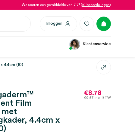
We scoren een gemiddelde van 7.7! (
10 beoordelingen
)
Inloggen
Klantenservice
x 4.4cm (10)
€
8.78
gaderm™
€
9.57
incl. BTW
ent Film
g met
gkader, 4.4cm x
0)