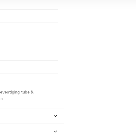
Bevestiging tube &
en