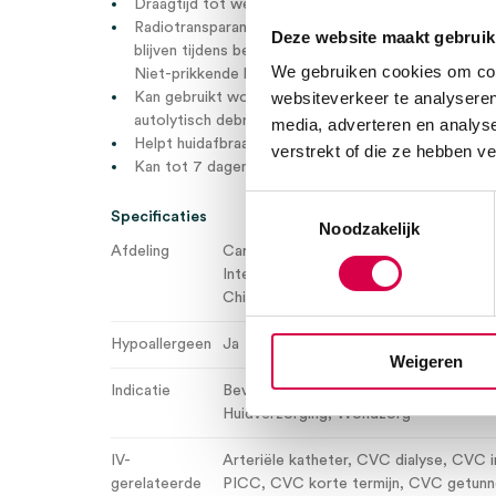
Draagtijd tot wel 7 dagen
Radiotransparant. De Tegaderm producten kunnen ve
Deze website maakt gebruik
blijven tijdens bestralingstherapie. Het verband, 
We gebruiken cookies om cont
Niet-prikkende barrièrefilm (CNSBF), werkt niet als
websiteverkeer te analyseren
Kan gebruikt worden om een vochtige wondomgevi
autolytisch debridement te bevorderen
media, adverteren en analys
Helpt huidafbraak door frictie te voorkomen.
verstrekt of die ze hebben v
Kan tot 7 dagen blijven zitten (of eerder volgens z
Toestemmingsselectie
Specificaties
Noodzakelijk
Afdeling
Cardiovasculair
, Dialysecentrum
, Spoe
Intensive Care
, Medisch-chirurgisch
, 
Chirurgie
, Pediatrie
, Radiologie
, Spoed
Hypoallergeen
Ja
Weigeren
Indicatie
Bevestiging verband en hulpmiddelen
, 
Huidverzorging
, Wondzorg
IV-
Arteriële katheter
, CVC dialyse
, CVC 
gerelateerde
PICC
, CVC korte termijn
, CVC getunn