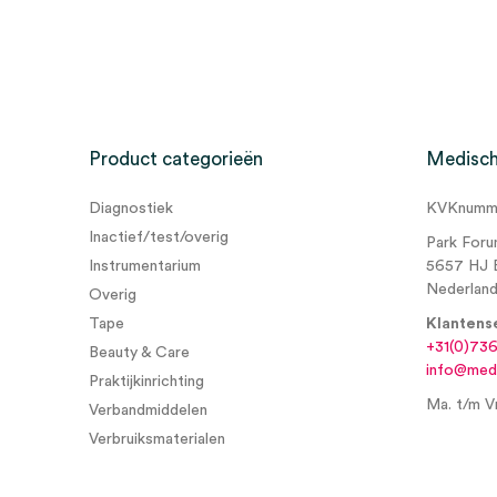
Beoordelingen
Afmeting
4.4cm x 4.4cm
Steriel
steriel
Er zijn nog geen beoordelingen.
Product categorieën
Medisch
Diagnostiek
KVKnumme
Wees de eerste om “3M™ Tegaderm™ Transparent Fi
Inactief/test/overig
Park Foru
aanbrengkader, 4.4cm x 4.4cm (10)” te beoordelen
Instrumentarium
5657 HJ 
Je moet
ingelogd zijn
om een beoordeling te plaatsen.
Nederlan
Overig
Tape
Klantens
+31(0)73
Beauty & Care
info@medi
Praktijkinrichting
Ma. t/m Vr
Verbandmiddelen
Verbruiksmaterialen