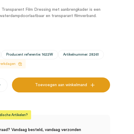
ransparent Film Dressing met aanbrengkader is een
-waterdampdoorlaatbaar en transparant filmverband.
Producent referentie: 1622W
Artikelnummer: 28261
 werkdagen
+
Toevoegen aan winkelmand
er,
sche Artikelen?
raad? Vandaag besteld, vandaag verzonden