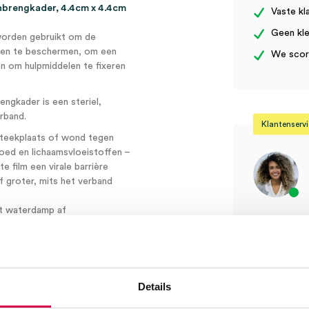
(10)
brengkader, 4.4cm x 4.4cm
Vaste kl
aantal
Geen kle
orden gebruikt om de
n en te beschermen, om een
We score
 om hulpmiddelen te fixeren
gkader is een steriel,
rband.
Klantenserv
nsteekplaats of wond tegen
loed en lichaamsvloeistoffen –
 film een virale barrière
 groter, mits het verband
rt waterdamp af
eenvoudige positionering en
Vind je antw
choenen of zichzelf kleeft
Of contactee
ekplaats van het infuus
Onze klanten
08:30 tot 17
ort voor de patiënt te
Details
Bel Anca