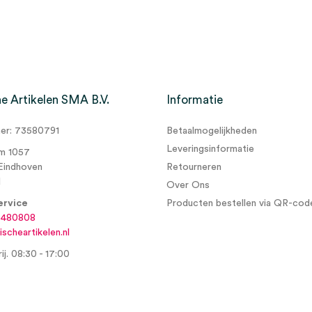
e Artikelen SMA B.V.
Informatie
r: 73580791
Betaalmogelijkheden
lm Dressing met
Leveringsinformatie
m 1057
Eindhoven
Retourneren
d
Over Ons
ervice
Producten bestellen via QR-cod
6480808
scheartikelen.nl
ij. 08:30 - 17:00