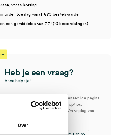
anten, vaste korting
in order toeslag vanaf €75 bestelwaarde
n een gemiddelde van 7.7! (10 beoordelingen)
ice
Heb je een vraag?
Anca helpt je!
oord snel en makkelijk op onze klantenservice pagina.
r ons via een van de onderstaande opties.
service is bereikbaar van maandag t/m vrijdag van
:00
Over
E-mail Anca
Contactformulier