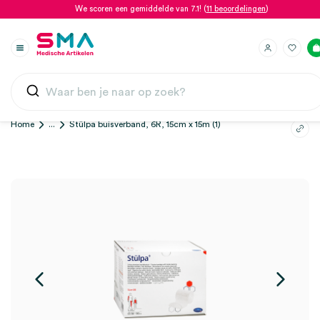
We scoren een gemiddelde van 7.1! (
11 beoordelingen
)
Home
...
Stülpa buisverband, 6R, 15cm x 15m (1)