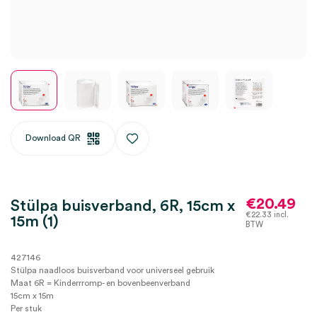
Download QR
€
20.49
Stülpa buisverband, 6R, 15cm x
€
22.33
incl.
15m (1)
BTW
427146
Stülpa
n
aadloos buisverband voor universeel gebruik
Maat 6R = Kinderrromp- en bovenbeenverband
15cm x 15m
Per stuk