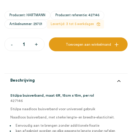
Producent: HARTMANN
Producent referentie: 427146
Artikelnummer: 29701
Levertijd: 3 tot 5 werkdagen
Stülpa
-
+
Toevoegen aan winkelmand
buisverband,
6R,
15cm
x
15m
(1)
aantal
Beschrijving
Stülpa buisverband, maat 6R, 15cm x 15m, per rol
427146
Stülpa
n
aadloos buisverband voor universeel gebruik
Naadloos buisverband, met sterke lengte- en breedte-elasticiteit.
Eenvoudig aan te brengen zonder additionele fixatie
kan afgeknipt worden op elke gewenste lengte zonder rafelen