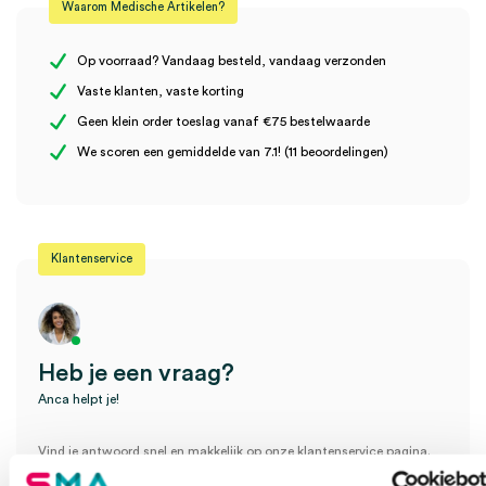
Waarom Medische Artikelen?
Kleur
wit
Er zijn nog geen beoordelingen.
Maat
6R
Op voorraad? Vandaag besteld, vandaag verzonden
Vaste klanten, vaste korting
Steriel
onsteriel
Geen klein order toeslag vanaf €75 bestelwaarde
Wees de eerste om “Stülpa buisverband, 6R, 15cm x 15m (1)” te
We scoren een gemiddelde van 7.1! (11 beoordelingen)
beoordelen
Je moet
ingelogd zijn
om een beoordeling te plaatsen.
Klantenservice
Heb je een vraag?
Anca helpt je!
Vind je antwoord snel en makkelijk op onze klantenservice pagina.
Of contacteer ons via een van de onderstaande opties.