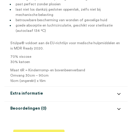
past perfect zonder plooien
laat niet los dankzij gesloten oppervlak, zelfs niet bij
mechanische belasting
betrouwbare bescherming van wonden of gevoelige huid
goede absorptie en luchtcirculatie, geschikt voor sterilisatie
(autoclaaf 134 °C)
Stülpa® voldoet aan de EU-richtlijn voor medische hulpmiddelen en
is MDR Ready 2020.
70% viscose
30% katoen
Maat 6R = Kinderrromp- en bovenbeenverband
Omvang 30cm – 90cm
15cm (ongerekt) x 15m
Extra informatie
Beoordelingen (0)
Aantal
1 stuk
Beoordelingen
Afmeting
15cm x 15m