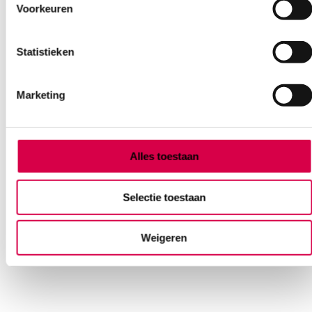
Voorkeuren
Statistieken
Marketing
tg Buisverband, maat 1, 14mm x 20m (1)
Alles toestaan
LOHMANN
1 stuk, 14mm x 20m, wit
Selectie toestaan
4.72
Direct leverbaar
Weigeren
5.14
incl. BTW