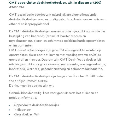
CMT oppervlakte desinfectiedoekjes, wit, in dispenser (200)
43650534
CMT desinfectie doekjes zijn gebruiksklare alcoholhoudende
desinfectie doekjes voor eenmalig gebruik op basis van een mix van
ethanol en isopropylalcohol.
De CMT desinfectie doekjes kunnen worden gebruikt als middel ter
bestrijding van bacteriën (exclusief bacteriesporen en
mycobacteriën), gisten en schimmels op kleine harde oppervlakten
en instrumenten.
CMT desinfectie doekjes zijn geschikt om ingezet te worden op
oppervlakten die in contact komen met voedingswaren en/of de
grondstoffen hiervoor. Daarom zijn CMT Desinfectie doekjes bij
uitstek geschikt voor grootkeukens, restaurants, voedingsindustrie,
laboratoria, wellness, gezondheidszorg en schoonmaakindustrie.
De CMT desinfectie doekjes zijn toegelaten door het CTGB onder
toelatingsnummer 14019N.
De kleur van de doekjes zijn wit.
Gebruik biociden veilig. Lees voor gebruik eerst het etiket en de
productinformatie.
Oppervlakte desinfectiedoekjes
In dispenser
Kleur doekjes: Wit