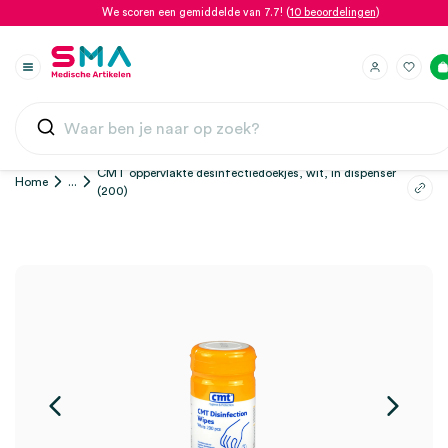
We scoren een gemiddelde van 7.7! (
10 beoordelingen
)
CMT oppervlakte desinfectiedoekjes, wit, in dispenser
Home
...
(200)