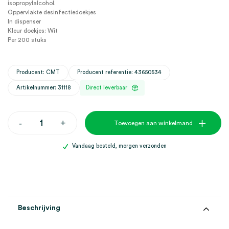
isopropylalcohol.
Oppervlakte desinfectiedoekjes
In dispenser
Kleur doekjes: Wit
Per 200 stuks
Producent: CMT
Producent referentie: 43650534
Artikelnummer: 31118
Direct leverbaar
CMT
-
+
Toevoegen aan winkelmand
oppervlakte
desinfectiedoekjes,
wit,
Vandaag besteld, morgen verzonden
in
dispenser
(200)
aantal
Beschrijving