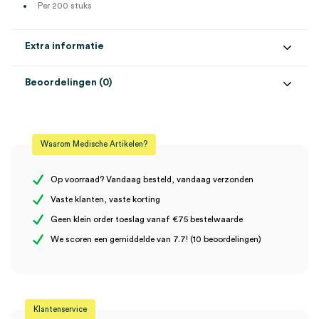
Per 200 stuks
Extra informatie
Beoordelingen (0)
Aantal
200 stuks
Beoordelingen
Kleur
wit
Waarom Medische Artikelen?
Verpakking
in dispenser
Er zijn nog geen beoordelingen.
Steriel
onsteriel
Op voorraad? Vandaag besteld, vandaag verzonden
Vaste klanten, vaste korting
Geen klein order toeslag vanaf €75 bestelwaarde
Wees de eerste om “CMT oppervlakte desinfectiedoekjes, wit,
We scoren een gemiddelde van 7.7! (10 beoordelingen)
in dispenser (200)” te beoordelen
Je moet
ingelogd zijn
om een beoordeling te plaatsen.
Klantenservice