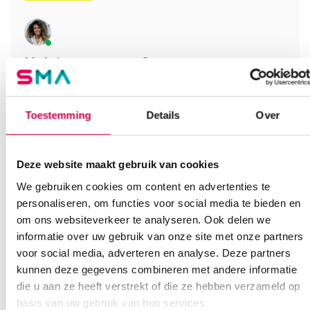
Heb je een vraag?
Anca helpt je!
Toestemming
Details
Over
Vind je antwoord snel en makkelijk op onze klantenservice pagina.
Of contacteer ons via een van de onderstaande opties.
Onze klantenservice is bereikbaar van maandag t/m vrijdag van
08:30 tot 17:00
Deze website maakt gebruik van cookies
We gebruiken cookies om content en advertenties te
Bel Anca
E-mail Anca
Contactformulier
personaliseren, om functies voor social media te bieden en
om ons websiteverkeer te analyseren. Ook delen we
informatie over uw gebruik van onze site met onze partners
voor social media, adverteren en analyse. Deze partners
kunnen deze gegevens combineren met andere informatie
die u aan ze heeft verstrekt of die ze hebben verzameld op
basis van uw gebruik van hun services.