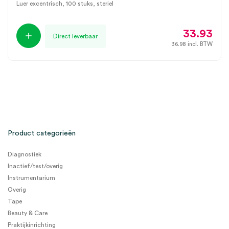
Luer excentrisch, 100 stuks, steriel
33.93
Direct leverbaar
36.98
incl. BTW
Product categorieën
Diagnostiek
Inactief/test/overig
Instrumentarium
Overig
Tape
Beauty & Care
Praktijkinrichting