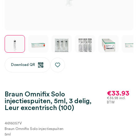
Download QR
€
33.93
Braun Omnifix Solo
€
36.98
incl.
injectiespuiten, 5ml, 3 delig,
BTW
Leur excentrisch (100)
4616057V
Braun Omnifix Solo injectiespuiten
5ml