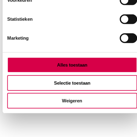
Voorkeuren
Statistieken
Marketing
BD Emerald injectiespuiten, 5ml, 3 delig, Luer
centrisch (100)
Alles toestaan
BECTON DICKINSON
Luer centrisch, 100 stuks, steriel
Selectie toestaan
9.32
Direct leverbaar
11.28
incl. BTW
Weigeren