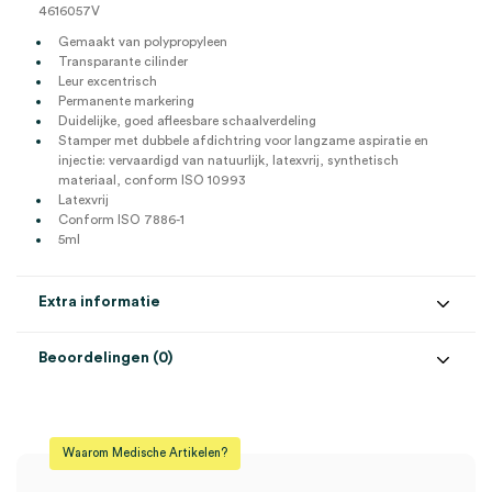
4616057V
Gemaakt van polypropyleen
Transparante cilinder
Leur excentrisch
Permanente markering
Duidelijke, goed afleesbare schaalverdeling
Stamper met dubbele afdichtring voor langzame aspiratie en
injectie: vervaardigd van natuurlijk, latexvrij, synthetisch
materiaal, conform ISO 10993
Latexvrij
Conform ISO 7886-1
5ml
Extra informatie
Beoordelingen (0)
Aansluiting
Luer excentrisch
Beoordelingen
Aantal
100 stuks
Waarom Medische Artikelen?
Steriel
steriel
Er zijn nog geen beoordelingen.