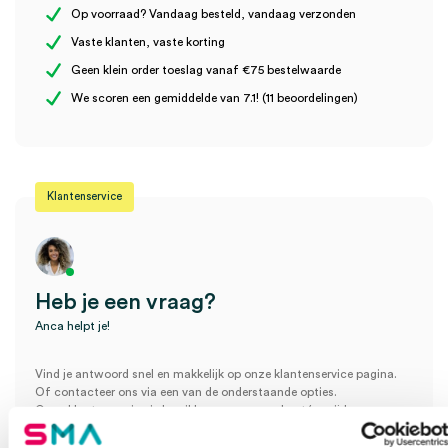
Uitvoering
3 delig
Op voorraad? Vandaag besteld, vandaag verzonden
Vaste klanten, vaste korting
Volume
5 ml
Geen klein order toeslag vanaf €75 bestelwaarde
Wees de eerste om “Braun Omnifix Solo injectiespuiten, 5ml, 3
We scoren een gemiddelde van 7.1! (11 beoordelingen)
delig, Leur excentrisch (100)” te beoordelen
Je moet
ingelogd zijn
om een beoordeling te plaatsen.
Klantenservice
Heb je een vraag?
Anca helpt je!
Vind je antwoord snel en makkelijk op onze klantenservice pagina.
Of contacteer ons via een van de onderstaande opties.
Onze klantenservice is bereikbaar van maandag t/m vrijdag van
08:30 tot 17:00