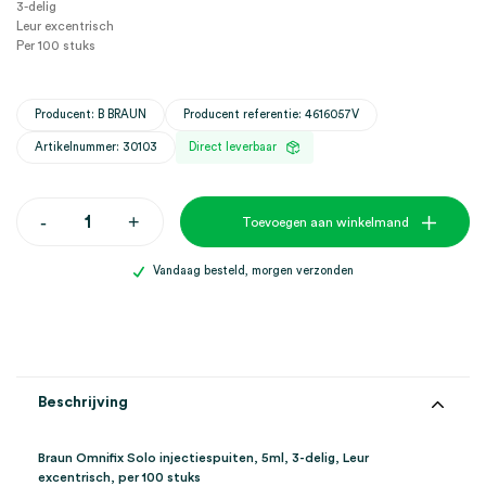
3-delig
Leur excentrisch
Per 100 stuks
Producent: B BRAUN
Producent referentie: 4616057V
Artikelnummer: 30103
Direct leverbaar
Braun
-
+
Toevoegen aan winkelmand
Omnifix
Solo
injectiespuiten,
Vandaag besteld, morgen verzonden
5ml,
3
delig,
Leur
excentrisch
(100)
aantal
Beschrijving
Braun Omnifix Solo injectiespuiten, 5ml, 3-delig, Leur
excentrisch, per 100 stuks