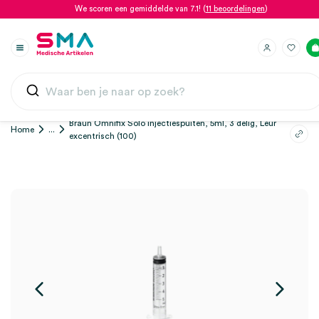
We scoren een gemiddelde van 7.1! (
11 beoordelingen
)
Braun Omnifix Solo injectiespuiten, 5ml, 3 delig, Leur
Home
...
excentrisch (100)