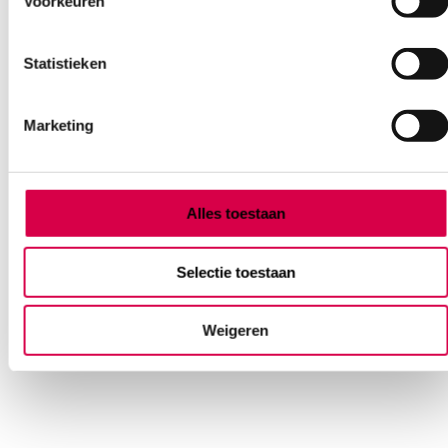
Voorkeuren
Statistieken
Marketing
Swann-Morton chirurgische handgreep SF1
voor SM-mesjes, RVS (1)
Alles toestaan
SWANN MORTON
1 stuk, RVS, onsteriel
Selectie toestaan
32.77
Direct leverbaar
39.65
incl. BTW
Weigeren