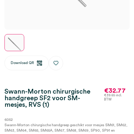
Download QR
€
32.77
Swann-Morton chirurgische
€
39.65
incl.
handgreep SF2 voor SM-
BTW
mesjes, RVS (1)
6052
Swann-Morton chirurgische handgreep geschikt voor mesjes SM61, SM62,
SM63, SM64, SM65, SM65A, SM67, SM68, SM69, SP90, SP91 en