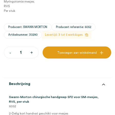
Myringotomie mesjes.
RVS
Per stuk
Producent: SWANN MORTON
Producent referentie: 6052
Artikelnummer: 30290
Levertijd: 3 tot 5 werkdagen
Swann-
-
+
Toevoegen aan winkelmand
Morton
chirurgische
handgreep
SF2
voor
SM-
mesjes,
Beschrijving
RVS
(1)
aantal
Swann-Morton chirurgische handgreep SF2 voor SM-mesjes,
RVS, per stuk
6052
2-Delig kort handvat geschikt voor mesjes