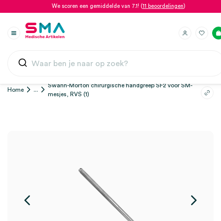
We scoren een gemiddelde van 7.1! (
11 beoordelingen
)
Swann-Morton chirurgische handgreep SF2 voor SM-
Home
...
mesjes, RVS (1)