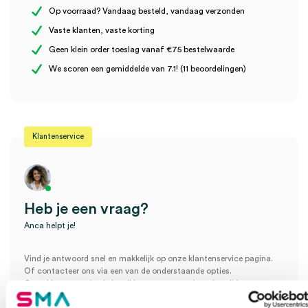
Op voorraad? Vandaag besteld, vandaag verzonden
Vaste klanten, vaste korting
Geen klein order toeslag vanaf €75 bestelwaarde
Wees de eerste om “Swann-Morton chirurgische handgreep SF2
We scoren een gemiddelde van 7.1! (11 beoordelingen)
voor SM-mesjes, RVS (1)” te beoordelen
Je moet
ingelogd zijn
om een beoordeling te plaatsen.
Klantenservice
Heb je een vraag?
Anca helpt je!
Vind je antwoord snel en makkelijk op onze klantenservice pagina.
Of contacteer ons via een van de onderstaande opties.
Onze klantenservice is bereikbaar van maandag t/m vrijdag van
08:30 tot 17:00