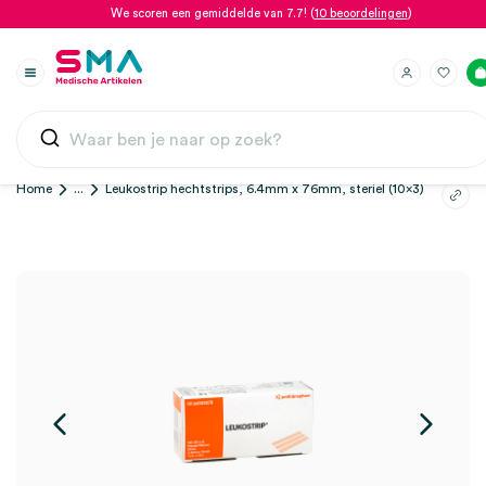
We scoren een gemiddelde van 7.7! (
10 beoordelingen
)
Home
...
Leukostrip hechtstrips, 6.4mm x 76mm, steriel (10×3)