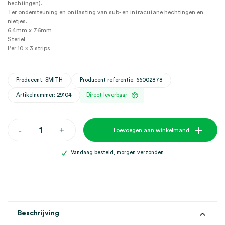
hechtingen).
Ter ondersteuning en ontlasting van sub- en intracutane hechtingen en
nietjes.
6.4mm x 76mm
Steriel
Per 10 x 3 strips
Producent: SMITH
Producent referentie: 66002878
Artikelnummer: 29104
Direct leverbaar
Leukostrip
-
+
Toevoegen aan winkelmand
hechtstrips,
6.4mm
x
Vandaag besteld, morgen verzonden
76mm,
steriel
(10x3)
aantal
Beschrijving