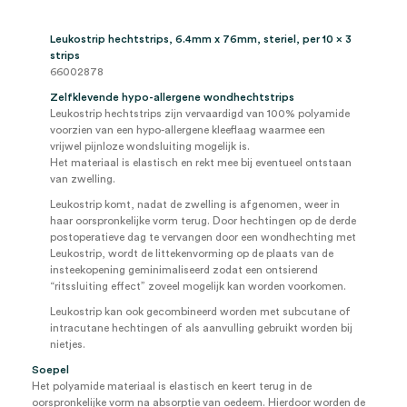
Leukostrip hechtstrips, 6.4mm x 76mm, steriel, per 10 x 3
strips
66002878
Zelfklevende hypo-allergene wondhechtstrips
Leukostrip hechtstrips zijn vervaardigd van 100% polyamide
voorzien van een hypo-allergene kleeflaag waarmee een
vrijwel pijnloze wondsluiting mogelijk is.
Het materiaal is elastisch en rekt mee bij eventueel ontstaan
van zwelling.
Leukostrip komt, nadat de zwelling is afgenomen, weer in
haar oorspronkelijke vorm terug. Door hechtingen op de derde
postoperatieve dag te vervangen door een wondhechting met
Leukostrip, wordt de littekenvorming op de plaats van de
insteekopening geminimaliseerd zodat een ontsierend
“ritssluiting effect” zoveel mogelijk kan worden voorkomen.
Leukostrip kan ook gecombineerd worden met subcutane of
intracutane hechtingen of als aanvulling gebruikt worden bij
nietjes.
Soepel
Het polyamide materiaal is elastisch en keert terug in de
oorspronkelijke vorm na absorptie van oedeem. Hierdoor worden de