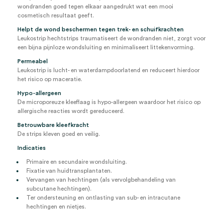
wondranden goed tegen elkaar aangedrukt wat een mooi
cosmetisch resultaat geeft.
Helpt de wond beschermen tegen trek- en schuifkrachten
Leukostrip hechtstrips traumatiseert de wondranden niet, zorgt voor
een bijna pijnloze wondsluiting en minimaliseert littekenvorming.
Permeabel
Leukostrip is lucht- en waterdampdoorlatend en reduceert hierdoor
het risico op maceratie.
Hypo-allergeen
De microporeuze kleeflaag is hypo-allergeen waardoor het risico op
allergische reacties wordt gereduceerd.
Betrouwbare kleefkracht
De strips kleven goed en veilig.
Indicaties
Primaire en secundaire wondsluiting.
Fixatie van huidtransplantaten.
Vervangen van hechtingen (als vervolgbehandeling van
subcutane hechtingen).
Ter ondersteuning en ontlasting van sub- en intracutane
hechtingen en nietjes.