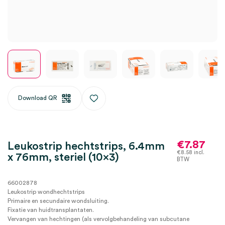
Download QR
€
7.87
Leukostrip hechtstrips, 6.4mm
€
8.58
incl.
x 76mm, steriel (10×3)
BTW
66002878
Leukostrip wondhechtstrips
Primaire en secundaire wondsluiting.
Fixatie van huidtransplantaten.
Vervangen van hechtingen (als vervolgbehandeling van subcutane