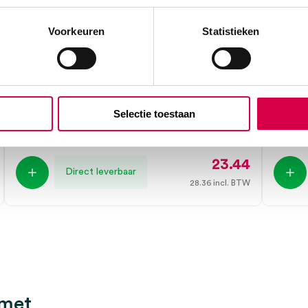
Voorkeuren
Statistieken
Swann-Morton scalpelmesjes, nr. 22,
Swan
steriel (100)
greep,
SWANN MORTON
SWAN
Selectie toestaan
100 stuks, nr. 22, steriel
10 stuks,
23.44
Direct leverbaar
28.36
incl. BTW
 met