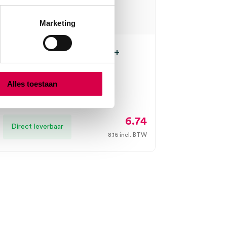
Marketing
n-Morton scalpelmesjes +
 nr. 21, steriel (10)
N MORTON
Alles toestaan
 nr. 21, steriel
6.74
Direct leverbaar
8.16
incl. BTW