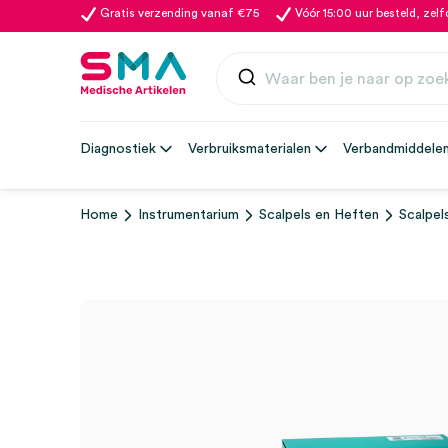
Gratis verzending vanaf €75
Vóór 15:00 uur besteld, zel
Diagnostiek
Verbruiksmaterialen
Verbandmiddele
Home
Instrumentarium
Scalpels en Heften
Scalpel