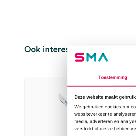
Wees de eerste om “Swann-Morton mesjes compleet
bescherming, nr. 22, steriel (10)” te beoordelen
Je moet
ingelogd zijn
om een beoordeling te plaatsen.
Ook interessant
Toestemming
Deze website maakt gebruik
We gebruiken cookies om cont
websiteverkeer te analyseren
media, adverteren en analys
verstrekt of die ze hebben v