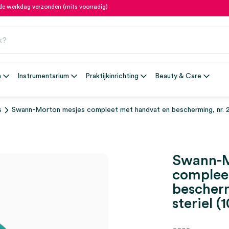
fde werkdag verzonden (mits voorradig)
n
Instrumentarium
Praktijkinrichting
Beauty & Care
s
Swann-Morton mesjes compleet met handvat en bescherming, nr. 22,
Swann-M
complee
bescherm
steriel (1