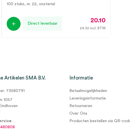
100 stuks, nr. 22, onsteriel
20.10
Direct leverbaar
24.32
incl. BTW
e Artikelen SMA B.V.
Informatie
r: 73580791
Betaalmogelijkheden
Leveringsinformatie
m 1057
Eindhoven
Retourneren
d
Over Ons
ervice
Producten bestellen via QR-cod
6480808