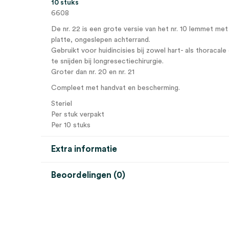
10 stuks
6608
De nr. 22 is een grote versie van het nr. 10 lemmet me
platte, ongeslepen achterrand.
Gebruikt voor huidincisies bij zowel hart- als thoracal
te snijden bij longresectiechirurgie.
Groter dan nr. 20 en nr. 21
Compleet met handvat en bescherming.
Steriel
Per stuk verpakt
Per 10 stuks
Extra informatie
Beoordelingen (0)
Aantal
10 stuks
Beoordelingen
Model
nr. 22
Steriel
steriel
Er zijn nog geen beoordelingen.