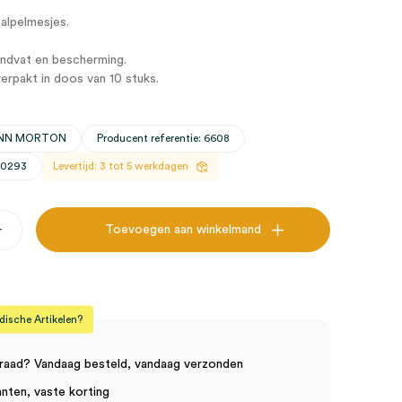
alpelmesjes.
ndvat en bescherming.
verpakt in doos van 10 stuks.
WANN MORTON
Producent referentie: 6608
30293
Levertijd: 3 tot 5 werkdagen
+
Toevoegen aan winkelmand
sche Artikelen?
g,
raad? Vandaag besteld, vandaag verzonden
anten, vaste korting