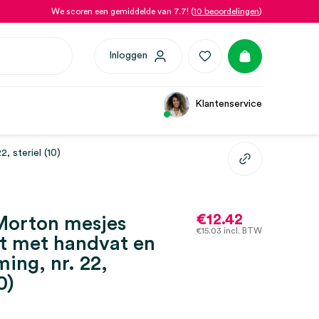
We scoren een gemiddelde van 7.7! (
10 beoordelingen
)
Inloggen
Klantenservice
 steriel (10)
€
12.42
orton mesjes
€
15.03
incl. BTW
t met handvat en
ing, nr. 22,
0)