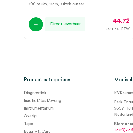
100 stuks, 11cm, stitch cutter
44.72
Direct leverbaar
54.11
incl. BTW
Product categorieën
Medisch
Diagnostiek
KVKnumme
Inactief/test/overig
Park Foru
Instrumentarium
5657 HJ 
Nederlan
Overig
Tape
Klantens
+31(0)73
Beauty & Care