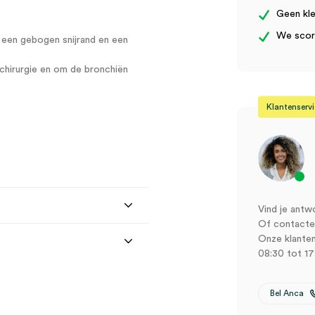
aantal
Geen kle
We score
t een gebogen snijrand en een
e chirurgie en om de bronchiën
Klantenserv
Vind je antw
Of contactee
Onze klanten
08:30 tot 17
Bel Anca