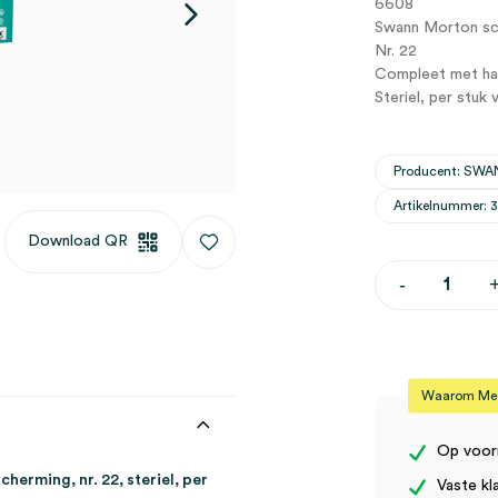
6608
Swann Morton sc
Nr. 22
Compleet met ha
Steriel, per stuk 
Producent: S
Artikelnummer: 
Download QR
Swann-
-
Morton
mesjes
compleet
met
handvat
en
Waarom Medi
beschermin
nr.
22,
Op voor
steriel
rming, nr. 22, steriel, per
Vaste kl
(10)