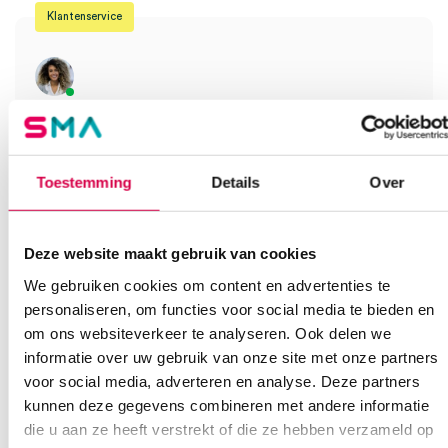
Klantenservice
Heb je een vraag?
Anca helpt je!
Toestemming
Details
Over
Vind je antwoord snel en makkelijk op onze klantenservice pagina.
Of contacteer ons via een van de onderstaande opties.
Onze klantenservice is bereikbaar van maandag t/m vrijdag van
08:30 tot 17:00
Deze website maakt gebruik van cookies
We gebruiken cookies om content en advertenties te
Bel Anca
E-mail Anca
Contactformulier
personaliseren, om functies voor social media te bieden en
om ons websiteverkeer te analyseren. Ook delen we
informatie over uw gebruik van onze site met onze partners
voor social media, adverteren en analyse. Deze partners
kunnen deze gegevens combineren met andere informatie
die u aan ze heeft verstrekt of die ze hebben verzameld op