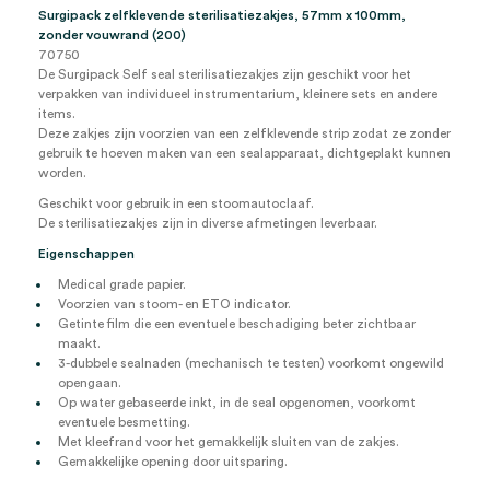
Surgipack zelfklevende sterilisatiezakjes, 57mm x 100mm,
zonder vouwrand (200)
70750
De Surgipack Self seal sterilisatiezakjes zijn geschikt voor het
verpakken van individueel instrumentarium, kleinere sets en andere
items.
Deze zakjes zijn voorzien van een zelfklevende strip zodat ze zonder
gebruik te hoeven maken van een sealapparaat, dichtgeplakt kunnen
worden.
Geschikt voor gebruik in een stoomautoclaaf.
De sterilisatiezakjes zijn in diverse afmetingen leverbaar.
Eigenschappen
Medical grade papier.
Voorzien van stoom- en ETO indicator.
Getinte film die een eventuele beschadiging beter zichtbaar
maakt.
3-dubbele sealnaden (mechanisch te testen) voorkomt ongewild
opengaan.
Op water gebaseerde inkt, in de seal opgenomen, voorkomt
eventuele besmetting.
Met kleefrand voor het gemakkelijk sluiten van de zakjes.
Gemakkelijke opening door uitsparing.