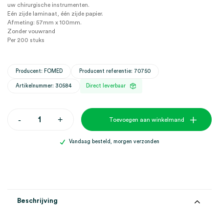
uw chirurgische instrumenten.
Eén zijde laminaat, één zijde papier.
Afmeting: 57mm x 100mm.
Zonder vouwrand
Per 200 stuks
Producent: FOMED
Producent referentie: 70750
Artikelnummer: 30584
Direct leverbaar
Surgipack
-
+
Toevoegen aan winkelmand
zelfklevende
sterilisatiezakjes,
57mm
Vandaag besteld, morgen verzonden
x
100mm,
zonder
vouwrand
(200)
aantal
Beschrijving