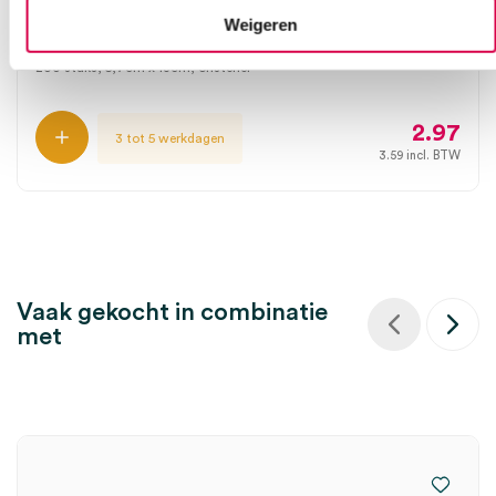
130mm (200)
Weigeren
REINOX
200 stuks, 5,7cm x 13cm, onsteriel
2.97
3 tot 5 werkdagen
3.59
incl. BTW
Vaak gekocht in combinatie
met