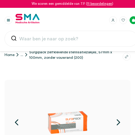
We scoren een gemiddelde van 7.1! (
11 beoordelingen
)
Surgipack zelfklevende sterilisatiezakjes, 57mm x
Home
...
100mm, zonder vouwrand (200)