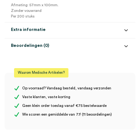
Afmeting: 57mm x 100mm.
Zonder vouwrand
Per 200 stuks
Extra informatie
Beoordelingen (0)
Aantal
200 stuks
Beoordelingen
Afmeting
57mm x 100mm
Waarom Medische Artikelen?
Steriel
onsteriel
Er zijn nog geen beoordelingen.
Uitvoering
zonder vouwrand
Op voorraad? Vandaag besteld, vandaag verzonden
Vaste klanten, vaste korting
Geen klein order toeslag vanaf €75 bestelwaarde
Wees de eerste om “Surgipack zelfklevende sterilisatiezakjes,
We scoren een gemiddelde van 7.1! (11 beoordelingen)
57mm x 100mm, zonder vouwrand (200)” te beoordelen
Je moet
ingelogd zijn
om een beoordeling te plaatsen.