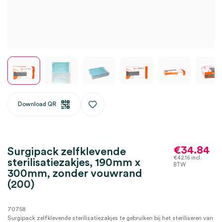
Download QR
€
34.84
Surgipack zelfklevende
€
42.16
incl.
sterilisatiezakjes, 190mm x
BTW
300mm, zonder vouwrand
(200)
70758
Surgipack zelfklevende sterilisatiezakjes te gebruiken bij het steriliseren van