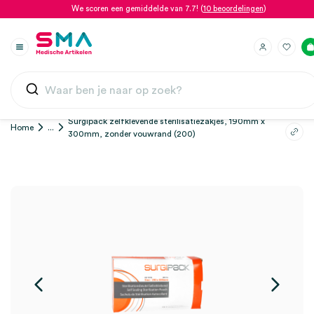
We scoren een gemiddelde van 7.7! (
10 beoordelingen
)
Surgipack zelfklevende sterilisatiezakjes, 190mm x
Home
...
300mm, zonder vouwrand (200)