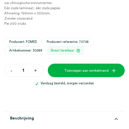
uw chirurgische instrumenten.
Eén zijde laminaat, één zijde papier.
Afmeting: 190mm x 300mm.
Zonder vouwrand
Per 200 stuks
Producent: FOMED
Producent referentie: 70758
Artikelnummer: 30588
Direct leverbaar
Surgipack
-
+
Toevoegen aan winkelmand
zelfklevende
sterilisatiezakjes,
190mm
Vandaag besteld, morgen verzonden
x
300mm,
zonder
vouwrand
(200)
aantal
Beschrijving