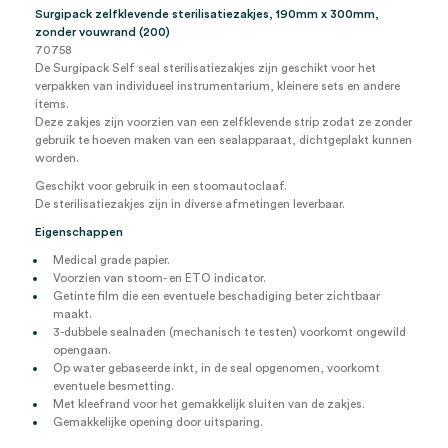
Surgipack zelfklevende sterilisatiezakjes, 190mm x 300mm,
zonder vouwrand (200)
70758
De Surgipack Self seal sterilisatiezakjes zijn geschikt voor het
verpakken van individueel instrumentarium, kleinere sets en andere
items.
Deze zakjes zijn voorzien van een zelfklevende strip zodat ze zonder
gebruik te hoeven maken van een sealapparaat, dichtgeplakt kunnen
worden.
Geschikt voor gebruik in een stoomautoclaaf.
De sterilisatiezakjes zijn in diverse afmetingen leverbaar.
Eigenschappen
Medical grade papier.
Voorzien van stoom- en ETO indicator.
Getinte film die een eventuele beschadiging beter zichtbaar
maakt.
3-dubbele sealnaden (mechanisch te testen) voorkomt ongewild
opengaan.
Op water gebaseerde inkt, in de seal opgenomen, voorkomt
eventuele besmetting.
Met kleefrand voor het gemakkelijk sluiten van de zakjes.
Gemakkelijke opening door uitsparing.