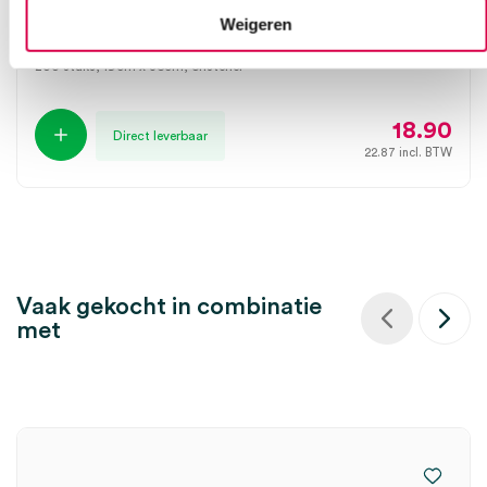
x 360mm (200)
Weigeren
REINOX
200 stuks, 19cm x 36cm, onsteriel
18.90
Direct leverbaar
22.87
incl. BTW
Vaak gekocht in combinatie
met