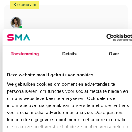
Klantenservice
Heb je een vraag?
Anca helpt je!
Toestemming
Details
Over
Vind je antwoord snel en makkelijk op onze klantenservice pagina.
Of contacteer ons via een van de onderstaande opties.
Onze klantenservice is bereikbaar van maandag t/m vrijdag van
08:30 tot 17:00
Deze website maakt gebruik van cookies
We gebruiken cookies om content en advertenties te
Bel Anca
E-mail Anca
Contactformulier
personaliseren, om functies voor social media te bieden en
om ons websiteverkeer te analyseren. Ook delen we
informatie over uw gebruik van onze site met onze partners
voor social media, adverteren en analyse. Deze partners
kunnen deze gegevens combineren met andere informatie
die u aan ze heeft verstrekt of die ze hebben verzameld op