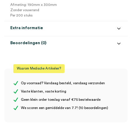
Afmeting: 190mm x 300mm
Zonder vouwrand
Per 200 stuks
Extra informatie
Beoordelingen (0)
Aantal
200 stuks
Beoordelingen
Afmeting
190mm x 300mm
Waarom Medische Artikelen?
Steriel
onsteriel
Er zijn nog geen beoordelingen.
Uitvoering
zonder vouwrand
Op voorraad? Vandaag besteld, vandaag verzonden
Vaste klanten, vaste korting
Geen klein order toeslag vanaf €75 bestelwaarde
Wees de eerste om “Surgipack zelfklevende sterilisatiezakjes,
We scoren een gemiddelde van 7.7! (10 beoordelingen)
190mm x 300mm, zonder vouwrand (200)” te beoordelen
Je moet
ingelogd zijn
om een beoordeling te plaatsen.