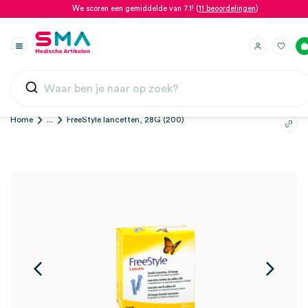
We scoren een gemiddelde van 7.1! (
11 beoordelingen
)
Home
...
FreeStyle lancetten, 28G (200)