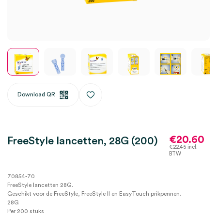
Download QR
€
20.60
FreeStyle lancetten, 28G (200)
€
22.45
incl.
BTW
70854-70
FreeStyle lancetten 28G.
Geschikt voor de FreeStyle, FreeStyle II en EasyTouch prikpennen.
28G
Per 200 stuks