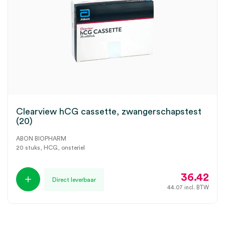
Clearview hCG cassette, zwangerschapstest
(20)
ABON BIOPHARM
20 stuks, HCG, onsteriel
36.42
Direct leverbaar
44.07
incl. BTW