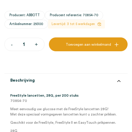
Producent: ABBOTT
Producent referentie: 70854-70
Artikelnummer: 29300
Levertijd: 3 tot 5 werkdagen
FreeStyle
-
+
Toevoegen aan winkelmand
lancetten,
28G
(200)
aantal
Beschrijving
FreeStyle lancetten, 28G, per 200 stuks
70854-70
Meet eenvoudig uw glucose met de FreeStyle lancetten 28G!
Met deze speciaal vormgegeven lancetten kunt u zachter prikken.
Geschikt voor de FreeStyle, FreeStyle II en EasyTouch prikpennen.
28G