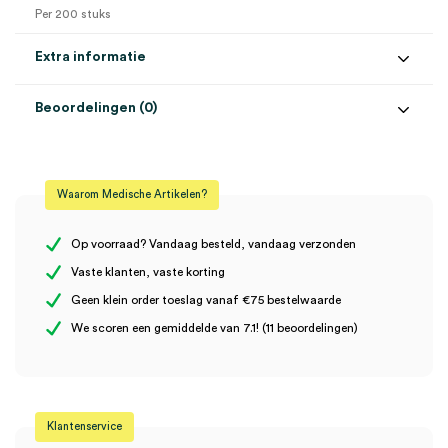
Per 200 stuks
Extra informatie
Beoordelingen (0)
Aantal
200 stuks
Beoordelingen
Kleur
blauw
Waarom Medische Artikelen?
Naald
28G
Er zijn nog geen beoordelingen.
Steriel
steriel
Op voorraad? Vandaag besteld, vandaag verzonden
Vaste klanten, vaste korting
Geen klein order toeslag vanaf €75 bestelwaarde
Wees de eerste om “FreeStyle lancetten, 28G (200)” te
We scoren een gemiddelde van 7.1! (11 beoordelingen)
beoordelen
Je moet
ingelogd zijn
om een beoordeling te plaatsen.
Klantenservice