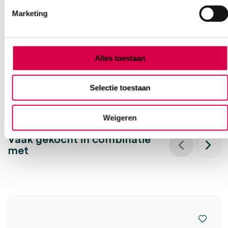
bloeddrukmeter (set)
Marketing
WELCH ALLYN
1 set, grote volwassene, volwassene, ABPM 7100, ABPM
2,984.77
Alles toestaan
3 tot 5 werkdagen
3,611.57
incl. BTW
Selectie toestaan
Weigeren
Vaak gekocht in combinatie
met