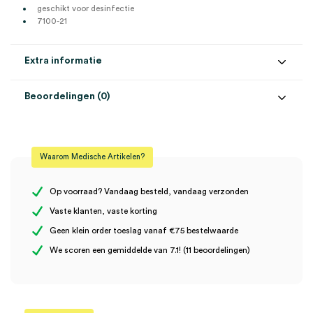
geschikt voor desinfectie
7100-21
Extra informatie
Beoordelingen (0)
Aantal
1 stuk
Beoordelingen
Kleur
zwart
Waarom Medische Artikelen?
Model
ABPM 7100
Er zijn nog geen beoordelingen.
Op voorraad? Vandaag besteld, vandaag verzonden
Vaste klanten, vaste korting
Geen klein order toeslag vanaf €75 bestelwaarde
Wees de eerste om “Welch Allyn ABPM 7100 tas en schouderriem
We scoren een gemiddelde van 7.1! (11 beoordelingen)
(set)” te beoordelen
Je moet
ingelogd zijn
om een beoordeling te plaatsen.