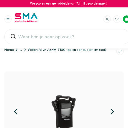
We scoren een gemiddelde van 7.1! (
11 beoordelingen
)
Home
...
Welch Allyn ABPM 7100 tas en schouderriem (set)