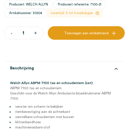
Producent: WELCH ALLYN
Producent referentie: 7100-21
Artikelnummer: 30504
Levertijd: 3 tot 5 werkdagen
Welch
-
+
Toevoegen aan winkelmand
Allyn
ABPM
7100
tas
en
schouderriem
(set)
Beschrijving
aantal
Welch Allyn ABPM 7100 tas en schouderriem (set)
ABPM 7100 tas en schouderriem
Geschikt voor de Welch Allyn Ambulante bloeddrukmeter ABPM
7100.
venster om scherm te bekijken
riembevestiging aan de achterkant
verstelbare schouderriem met kussen
klittenbandhoes
machinewasbare stof