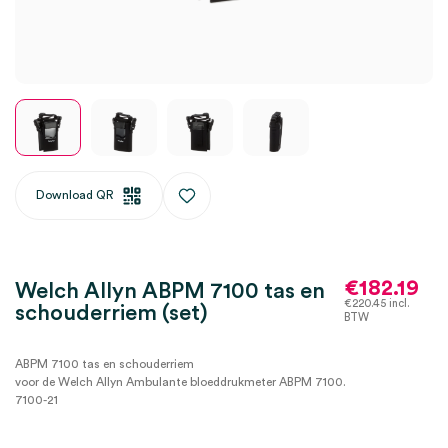
Download QR
€
182.19
Welch Allyn ABPM 7100 tas en
€
220.45
incl.
schouderriem (set)
BTW
ABPM 7100 tas en schouderriem
voor de Welch Allyn Ambulante bloeddrukmeter ABPM 7100.
7100-21