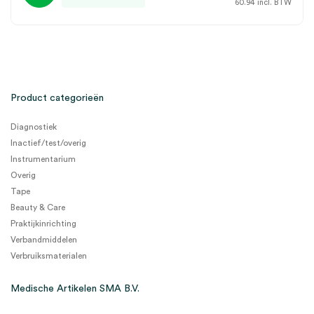
60.94
incl. BTW
Product categorieën
Diagnostiek
Inactief/test/overig
Instrumentarium
Overig
Tape
Beauty & Care
Praktijkinrichting
Verbandmiddelen
Verbruiksmaterialen
Medische Artikelen SMA B.V.