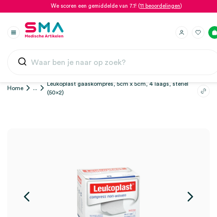
We scoren een gemiddelde van 7.1! (
11 beoordelingen
)
Leukoplast gaaskompres, 5cm x 5cm, 4 laags, steriel
Home
...
(50×2)