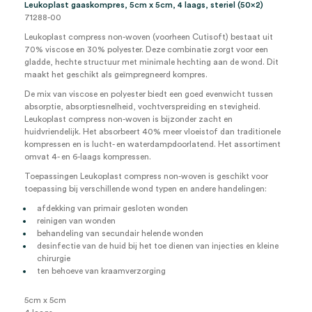
Leukoplast gaaskompres, 5cm x 5cm, 4 laags, steriel (50×2)
71288-00
Leukoplast compress non-woven (voorheen Cutisoft) bestaat uit
70% viscose en 30% polyester. Deze combinatie zorgt voor een
gladde, hechte structuur met minimale hechting aan de wond. Dit
maakt het geschikt als geïmpregneerd kompres.
De mix van viscose en polyester biedt een goed evenwicht tussen
absorptie, absorptiesnelheid, vochtverspreiding en stevigheid.
Leukoplast compress non-woven is bijzonder zacht en
huidvriendelijk. Het absorbeert 40% meer vloeistof dan traditionele
kompressen en is lucht- en waterdampdoorlatend. Het assortiment
omvat 4- en 6-laags kompressen.
Toepassingen Leukoplast compress non-woven is geschikt voor
toepassing bij verschillende wond typen en andere handelingen:
afdekking van primair gesloten wonden
reinigen van wonden
behandeling van secundair helende wonden
desinfectie van de huid bij het toe dienen van injecties en kleine
chirurgie
ten behoeve van kraamverzorging
5cm x 5cm