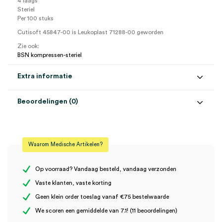
4 laags
Steriel
Per 100 stuks
Cutisoft 45847-00 is Leukoplast 71288-00 geworden
Zie ook:
BSN kompressen-steriel
Extra informatie
Beoordelingen (0)
Aantal
50 x 2 stuks
Beoordelingen
Afmeting
5cm x 5cm
Waarom Medische Artikelen?
Steriel
steriel
Er zijn nog geen beoordelingen.
Op voorraad? Vandaag besteld, vandaag verzonden
Vaste klanten, vaste korting
Geen klein order toeslag vanaf €75 bestelwaarde
Wees de eerste om “Leukoplast gaaskompres, 5cm x 5cm, 4
We scoren een gemiddelde van 7.1! (11 beoordelingen)
laags, steriel (50×2)” te beoordelen