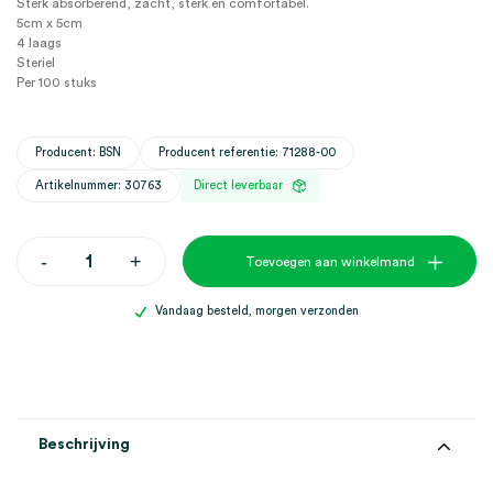
Sterk absorberend, zacht, sterk en comfortabel.
5cm x 5cm
4 laags
Steriel
Per 100 stuks
Producent: BSN
Producent referentie: 71288-00
Artikelnummer: 30763
Direct leverbaar
Leukoplast
-
+
Toevoegen aan winkelmand
gaaskompres,
5cm
x
Vandaag besteld, morgen verzonden
5cm,
4
laags,
steriel
(50x2)
aantal
Beschrijving