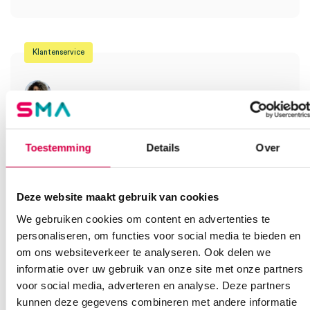
Je moet
ingelogd zijn
om een beoordeling te plaatsen.
Klantenservice
Heb je een vraag?
Anca helpt je!
Toestemming
Details
Over
Vind je antwoord snel en makkelijk op onze klantenservice pagina.
Of contacteer ons via een van de onderstaande opties.
Deze website maakt gebruik van cookies
Onze klantenservice is bereikbaar van maandag t/m vrijdag van
08:30 tot 17:00
We gebruiken cookies om content en advertenties te
personaliseren, om functies voor social media te bieden en
Bel Anca
E-mail Anca
Contactformulier
om ons websiteverkeer te analyseren. Ook delen we
informatie over uw gebruik van onze site met onze partners
voor social media, adverteren en analyse. Deze partners
kunnen deze gegevens combineren met andere informatie