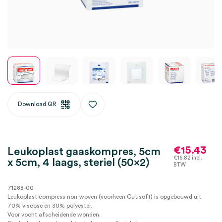
Download QR
€
15.43
Leukoplast gaaskompres, 5cm
€
16.82
incl.
x 5cm, 4 laags, steriel (50×2)
BTW
71288-00
Leukoplast compress non-woven (voorheen Cutisoft) is opgebouwd uit
70% viscose en 30% polyester.
Voor vocht afscheidende wonden.