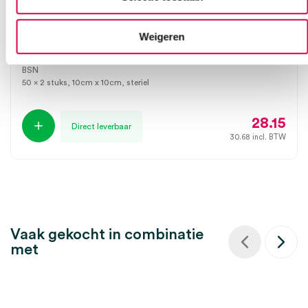
Leukoplast gaaskompres, 10cm x 10cm, 4
Weigeren
laags, steriel (50×2)
BSN
50 x 2 stuks, 10cm x 10cm, steriel
28.15
Direct leverbaar
30.68
incl. BTW
Vaak gekocht in combinatie
met