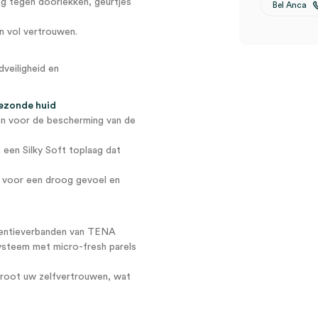
g tegen doorlekken, geurtjes
Bel Anca
n vol vertrouwen.
veiligheid en
gezonde huid
 en voor de bescherming van de
een Silky Soft toplaag dat
 voor een droog gevoel en
inentieverbanden van TENA
systeem met micro-fresh parels
groot uw zelfvertrouwen, wat