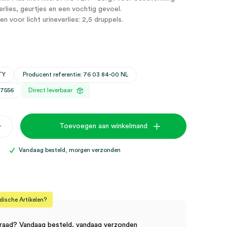
erlies, geurtjes en een vochtig gevoel.
n voor licht urineverlies: 2,5 druppels.
TY
Producent referentie: 76 03 84-00 NL
27556
Direct leverbaar
+
Toevoegen aan winkelmand
Vandaag besteld, morgen verzonden
sche Artikelen?
raad? Vandaag besteld, vandaag verzonden