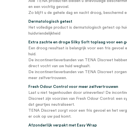
Alle TENA producten bieden u drievoudige beschermin
en een vochtig gevoel.
Zo blijft u de gehele dag en nacht droog, beschermd e
Dermatologisch getest
Het volledige product is dermatologisch getest op huid
huidvriendelijkheid
Extra zachte en droge Silky Soft toplaag voor een 
Een droog resultaat is belangrijk voor een fris gevoel
huid.
De incontinentieverbanden van TENA Discreet hebben 
direct vocht van uw huid weghaalt.
De incontinentieverbanden van TENA Discreet zorgen
meer zelfvertrouwen.
Fresh Odour Control voor meer zelfvertrouwen
Laat u niet tegenhouden door urineverlies! De incont
Discreet zijn voorzien van Fresh Odour Control: een 
dat geurtjes neutraliseert.
TENA Discreet zorgt voor een fris gevoel en het ver
er ook op uw pad komt.
Afzonderlijk verpakt met Easy Wrap