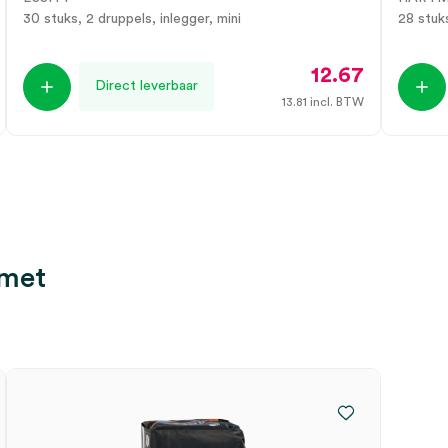
30 stuks, 2 druppels, inlegger, mini
28 stuks
12.67
Direct leverbaar
13.81
incl. BTW
 met