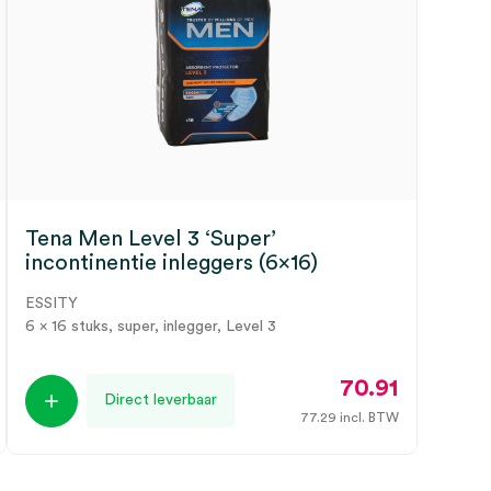
Tena Men Level 3 ‘Super’
incontinentie inleggers (6×16)
ESSITY
6 x 16 stuks, super, inlegger, Level 3
70.91
Direct leverbaar
77.29
incl. BTW