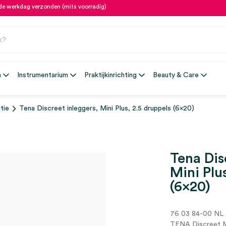
fde werkdag verzonden (mits voorradig)
n
Instrumentarium
Praktijkinrichting
Beauty & Care
tie
Tena Discreet inleggers, Mini Plus, 2.5 druppels (6×20)
Tena Dis
Mini Plu
(6×20)
76 03 84-00 NL
TENA Discreet M