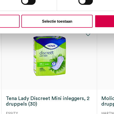
s, 2.5 druppels (6×20)” te
Selectie toestaan
Tena Lady Discreet Mini inleggers, 2
Molic
druppels (30)
drupp
ESSITY
HART