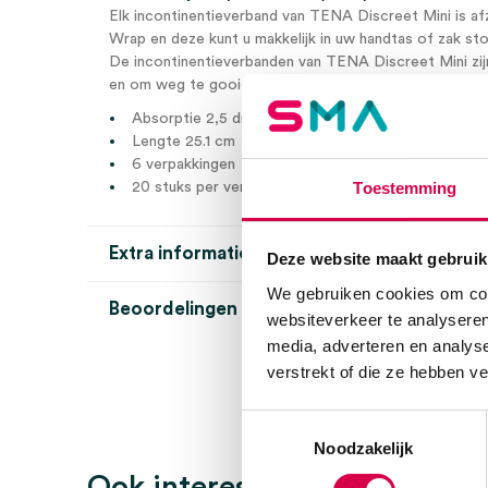
Elk incontinentieverband van TENA Discreet Mini is af
Wrap en deze kunt u makkelijk in uw handtas of zak st
De incontinentieverbanden van TENA Discreet Mini zij
en om weg te gooien.
Absorptie 2,5 druppels
Lengte 25.1 cm
6 verpakkingen
Toestemming
20 stuks per verpakking
Extra informatie
Deze website maakt gebruik
We gebruiken cookies om cont
Beoordelingen (0)
websiteverkeer te analyseren
Aantal
6 x 20 stuks
media, adverteren en analys
Beoordelingen
Bescherming
2.5 druppels
verstrekt of die ze hebben v
Model
inlegger, mini plus
Toestemmingsselectie
Er zijn nog geen beoordelingen.
Noodzakelijk
Steriel
onsteriel
Ook interessant