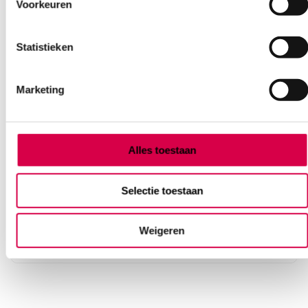
Voorkeuren
Statistieken
Marketing
DermaPlast flexible wondpleister, 6cm x 10cm
(10)
Alles toestaan
HARTMANN
10 stuks, 6cm x 10cm, onsteriel
Selectie toestaan
3.27
Weigeren
3 tot 5 werkdagen
3.56
incl. BTW