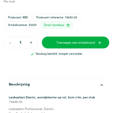
Per stuk
Producent: BSN
Producent referentie: 76455-05
Artikelnummer: 30031
Direct leverbaar
Leukoplast
-
+
Toevoegen aan winkelmand
Elastic
wondpleister,
6cm
Vandaag besteld, morgen verzonden
x
1m
(1)
aantal
Beschrijving
Leukoplast Elastic, wondpleister op rol, 6cm x 1m, per stuk
76455-05
Leukoplast Professional, Elastic.