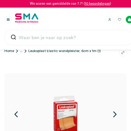
We scoren een gemiddelde van 7.7! (
10 beoordelingen
)
Home
...
Leukoplast Elastic wondpleister, 6cm x 1m (1)