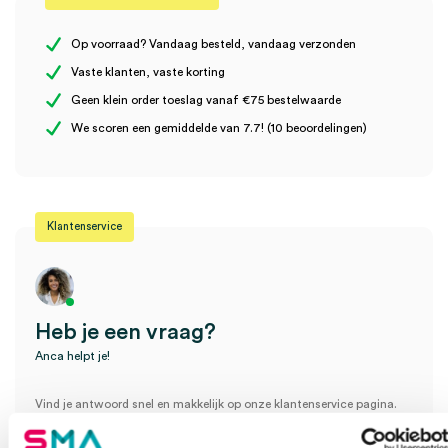
Er zijn nog geen beoordelingen.
Uitvoering
elastic
Op voorraad? Vandaag besteld, vandaag verzonden
Vaste klanten, vaste korting
Geen klein order toeslag vanaf €75 bestelwaarde
Wees de eerste om “Leukoplast Elastic wondpleister, 6cm x 1m
We scoren een gemiddelde van 7.7! (10 beoordelingen)
(1)” te beoordelen
Je moet
ingelogd zijn
om een beoordeling te plaatsen.
Klantenservice
Heb je een vraag?
Anca helpt je!
Vind je antwoord snel en makkelijk op onze klantenservice pagina.
Of contacteer ons via een van de onderstaande opties.
Onze klantenservice is bereikbaar van maandag t/m vrijdag van