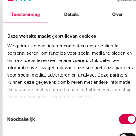
08:30 tot 17:00
Toestemming
Details
Over
Bel Anca
E-mail Anca
Contactformulier
Deze website maakt gebruik van cookies
We gebruiken cookies om content en advertenties te
personaliseren, om functies voor social media te bieden en
om ons websiteverkeer te analyseren. Ook delen we
informatie over uw gebruik van onze site met onze partners
voor social media, adverteren en analyse. Deze partners
Ook interessant
kunnen deze gegevens combineren met andere informatie
die u aan ze heeft verstrekt of die ze hebben verzameld op
basis van uw gebruik van hun services.
Toestemmingsselectie
Noodzakelijk