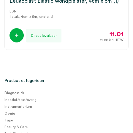
Leukoplast Elastic wondpleister, 4cm x 5m (1)
BSN
1 stuk, 4cm x 5m, onsteriel
11.01
Direct leverbaar
12.00
incl. BTW
Product categorieën
Diagnostiek
Inactief/test/overig
Instrumentarium
Overig
Tape
Beauty & Care