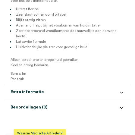
Voor flexibele lichaamsdelen.
Uiterst flexibel
Zeer elastisch en comfortabel
Blijft stevig zitten
Ademend: helpt bij het voorkomen van huidirritatie
Zeer absorberend wondkompres dat nauwelijks aan de wond
hecht
Latexvrije formule
Huidvriendelijke pleister voor gevoelige huid
Alleen op schone en droge huid gebruiken.
Koel en droog bewaren.
6cm x 1m
Per stuk
Extra informatie
Beoordelingen (0)
Aantal
1 stuk
Beoordelingen
Afmeting
6cm x 1m
Waarom Medische Artikelen?
Steriel
onsteriel