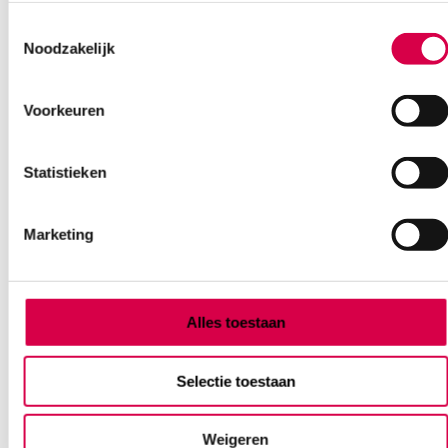
Toestemmingsselectie
Noodzakelijk
Voorkeuren
Statistieken
Marketing
Alles toestaan
Lifeguard overtrekschoenen, non-woven,
Selectie toestaan
blauw/wit, anti-slip (100)
LIFEGUARD
Weigeren