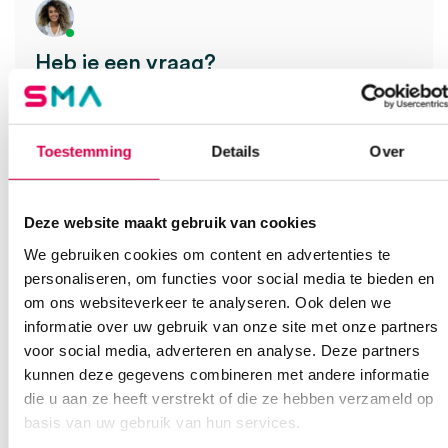
Heb je een vraag?
Anca helpt je!
Vind je antwoord snel en makkelijk op onze klantenservice pagina.
Toestemming
Details
Over
Of contacteer ons via een van de onderstaande opties.
Onze klantenservice is bereikbaar van maandag t/m vrijdag van
08:30 tot 17:00
Deze website maakt gebruik van cookies
Bel Anca
E-mail Anca
Contactformulier
We gebruiken cookies om content en advertenties te
personaliseren, om functies voor social media te bieden en
om ons websiteverkeer te analyseren. Ook delen we
informatie over uw gebruik van onze site met onze partners
voor social media, adverteren en analyse. Deze partners
kunnen deze gegevens combineren met andere informatie
die u aan ze heeft verstrekt of die ze hebben verzameld op
basis van uw gebruik van hun services.
Ook interessant