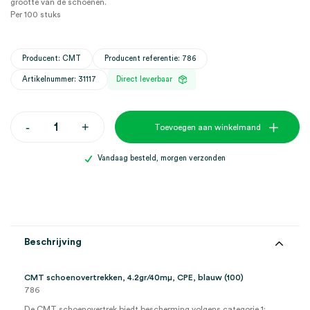
grootte van de schoenen.
Per 100 stuks
Producent: CMT
Producent referentie: 786
Artikelnummer: 31117
Direct leverbaar
CMT
-
+
Toevoegen aan winkelmand
schoenovertrekken,
4.2gr/40mμ,
CPE,
Vandaag besteld, morgen verzonden
blauw
(100)
aantal
Beschrijving
CMT schoenovertrekken, 4.2gr/40mμ, CPE, blauw (100)
786
De CMT schoenovertrek biedt bescherming volgens categorie 1;