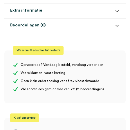
Extra informatie
Beoordelingen (0)
Aantal
100 stuks
Beoordelingen
Kleur
blauw
Waarom Medische Artikelen?
Materiaal
CPE folio
Er zijn nog geen beoordelingen.
Gewicht
4.2 gram
Op voorraad? Vandaag besteld, vandaag verzonden
Vaste klanten, vaste korting
Steriel
onsteriel
Geen klein order toeslag vanaf €75 bestelwaarde
Wees de eerste om “CMT schoenovertrekken, 4.2gr/40mμ, CPE,
We scoren een gemiddelde van 7.1! (11 beoordelingen)
blauw (100)” te beoordelen
Je moet
ingelogd zijn
om een beoordeling te plaatsen.
Klantenservice