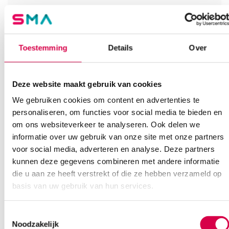
Vind je antwoord snel en makkelijk op onze klantenservice pagina.
Of contacteer ons via een van de onderstaande opties.
Onze klantenservice is bereikbaar van maandag t/m vrijdag van
08:30 tot 17:00
Toestemming
Details
Over
Bel Anca
E-mail Anca
Contactformulier
Deze website maakt gebruik van cookies
We gebruiken cookies om content en advertenties te
personaliseren, om functies voor social media te bieden en
om ons websiteverkeer te analyseren. Ook delen we
informatie over uw gebruik van onze site met onze partners
voor social media, adverteren en analyse. Deze partners
kunnen deze gegevens combineren met andere informatie
Ook interessant
die u aan ze heeft verstrekt of die ze hebben verzameld op
basis van uw gebruik van hun services.
Toestemmingsselectie
Noodzakelijk