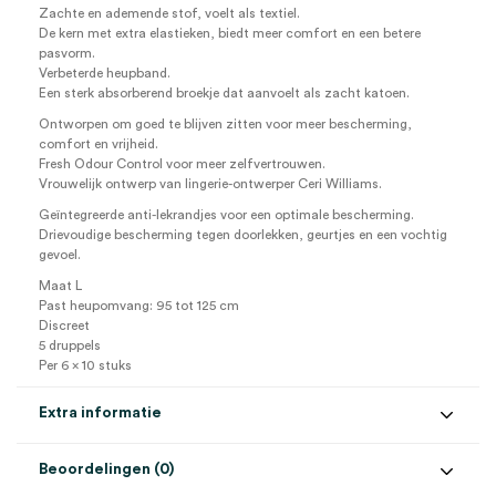
Zachte en ademende stof, voelt als textiel.
De kern met extra elastieken, biedt meer comfort en een betere
pasvorm.
Verbeterde heupband.
Een sterk absorberend broekje dat aanvoelt als zacht katoen.
Ontworpen om goed te blijven zitten voor meer bescherming,
comfort en vrijheid.
Fresh Odour Control voor meer zelfvertrouwen.
Vrouwelijk ontwerp van lingerie-ontwerper Ceri Williams.
Geïntegreerde anti-lekrandjes voor een optimale bescherming.
Drievoudige bescherming tegen doorlekken, geurtjes en een vochtig
gevoel.
Maat L
Past heupomvang: 95 tot 125 cm
Discreet
5 druppels
Per 6 x 10 stuks
Extra informatie
Beoordelingen (0)
Aantal
6 x 10 stuks