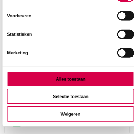
Voorkeuren
Statistieken
Marketing
Alles toestaan
Tena Silhouette Normal Low Waist Blanc
incontinentiebroekjes, M, 5 druppels (6×12)
Selectie toestaan
ESSITY
6 x 12 stuks, 5 druppels, M
Weigeren
58.84
Direct leverbaar
64.14
incl. BTW