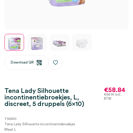
Download QR
€
58.84
Tena Lady Silhouette
€
64.14
incl.
incontinentiebroekjes, L,
BTW
discreet, 5 druppels (6×10)
795610
Tena Lady Silhouette incontinentiebroekjes
Maat L