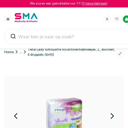
We scoren een gemiddelde van 7.1! (
11 beoordelingen
)
Tena Lady Silhouette incontinentiebroekjes, L, discreet,
Home
...
5 druppels (6×10)