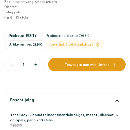
Past heupomvang: 95 tot 125 cm
Discreet
5 druppels
Per 6 x 10 stuks
Producent: ESSITY
Producent referentie: 795610
Artikelnummer: 29240
Levertijd: 3 tot 5 werkdagen
Tena
-
+
Toevoegen aan winkelmand
Lady
Silhouette
incontinentiebroekjes,
L,
discreet,
5
druppels
Beschrijving
(6x10)
aantal
Tena Lady Silhouette incontinentiebroekjes, maat L, discreet, 5
druppels, per 6 x 10 stuks
795610