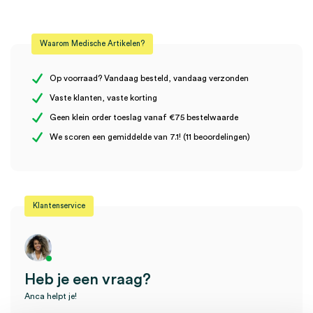
Beoordelingen
Bescherming
5 druppels
Waarom Medische Artikelen?
Maat
L
Er zijn nog geen beoordelingen.
Model
broekje, discreet
Op voorraad? Vandaag besteld, vandaag verzonden
Vaste klanten, vaste korting
Steriel
onsteriel
Geen klein order toeslag vanaf €75 bestelwaarde
Wees de eerste om “Tena Lady Silhouette
We scoren een gemiddelde van 7.1! (11 beoordelingen)
incontinentiebroekjes, L, discreet, 5 druppels (6×10)” te
beoordelen
Je moet
ingelogd zijn
om een beoordeling te plaatsen.
Klantenservice
Heb je een vraag?
Anca helpt je!