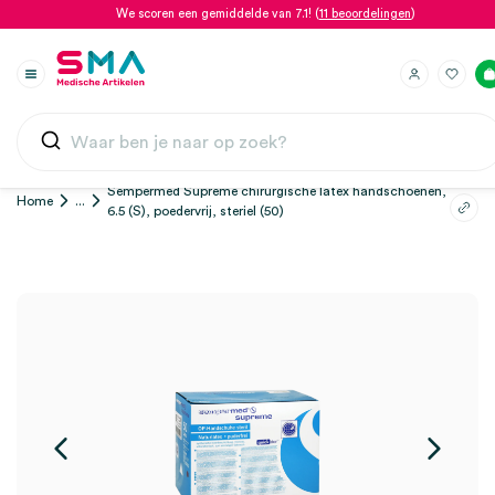
We scoren een gemiddelde van 7.1! (
11 beoordelingen
)
Sempermed Supreme chirurgische latex handschoenen,
Home
...
6.5 (S), poedervrij, steriel (50)