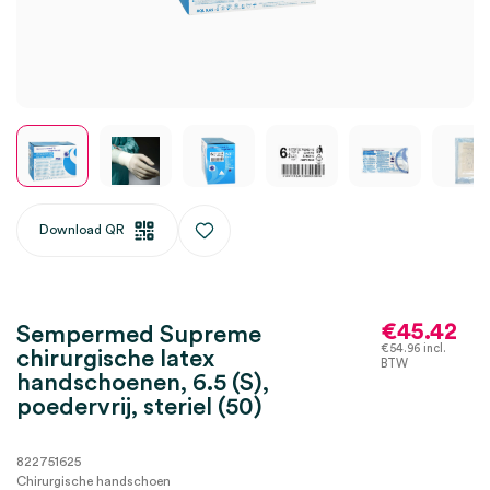
Download QR
€
45.42
Sempermed Supreme
€
54.96
incl.
chirurgische latex
BTW
handschoenen, 6.5 (S),
poedervrij, steriel (50)
822751625
Chirurgische handschoen