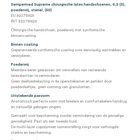
Sempermed Supreme chirurgische latex handschoenen, 6,5 (S),
poedervrij, steriel, (50)
EU 822751621
INT 822751625
Chirurgische handschoen, poedervrij met synthetische
binnencoating
Binnen coating
Gepatenteerde synthetische coating voor eenvoudig aantrekken en
verwijderen.
Poedervrij
Meerdere keren gewassen om versnellers van resterende
latexeiwitten te verminderen.
Geen deeltjesbelasting in de operatiekamer en patiënt door
poederdeeltjes, geen vorming van granulomen.
Uitstekende pasvorm
Anatomisch perfecte vorm met bredere en comfortabelere handrug
en natuurlijk gebogen vingers.
Gemaakt voor bescherming zonder vermindering van de gevoelige
gevoeligheid. Past als een tweede huid.
De multi-layer copolymeer samenstelling zorgt voor verhoogde
sterkte en bescherming.