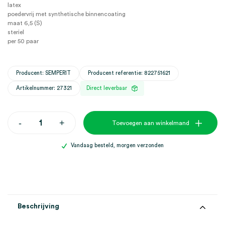
latex
poedervrij met synthetische binnencoating
maat 6,5 (S)
steriel
per 50 paar
Producent: SEMPERIT
Producent referentie: 822751621
Artikelnummer: 27321
Direct leverbaar
Sempermed
-
+
Toevoegen aan winkelmand
Supreme
chirurgische
latex
Vandaag besteld, morgen verzonden
handschoenen,
6.5
(S),
poedervrij,
steriel
(50)
aantal
Beschrijving