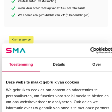
Vaste klanten, vaste korting
Uitvoering
poedervrij
Geen klein order toeslag vanaf €75 bestelwaarde
Wees de eerste om “Sempermed Supreme chirurgische latex
We scoren een gemiddelde van 7.1! (11 beoordelingen)
handschoenen, 6.5 (S), poedervrij, steriel (50)” te beoordelen
Je moet
ingelogd zijn
om een beoordeling te plaatsen.
Klantenservice
Toestemming
Details
Over
Heb je een vraag?
Anca helpt je!
Deze website maakt gebruik van cookies
Vind je antwoord snel en makkelijk op onze klantenservice pagina.
Of contacteer ons via een van de onderstaande opties.
We gebruiken cookies om content en advertenties te
Onze klantenservice is bereikbaar van maandag t/m vrijdag van
personaliseren, om functies voor social media te bieden en
08:30 tot 17:00
om ons websiteverkeer te analyseren. Ook delen we
informatie over uw gebruik van onze site met onze partners
Bel Anca
E-mail Anca
Contactformulier