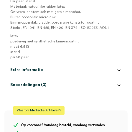
Per paar, steriel.
Materiaal: natuurlijke rubber latex
Ontwerp: anatomisch met gerold manchet.
Buiten oppervlak: micro-ruw
Binnenoppervlak: gladde, poedervrije kunststof coating.
Steriel, EN 1041, EN 455, EN 420, EN 374, ISO 152235, AQL 1
latex
poedervrij met synthetische binnencoating
maat 6,5 (S)
steriel
per 50 paar
Extra informatie
Beoordelingen (0)
Aantal
50 paar
Beoordelingen
Maat
6.5, S
Waarom Medische Artikelen?
Materiaal
latex
Er zijn nog geen beoordelingen.
Steriel
steriel
Op voorraad? Vandaag besteld, vandaag verzonden