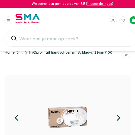
We scoren een gemiddelde van 7.1! (
11 beoordelingen
)
Home
...
hy@pro nitril handschoenen, S, blauw, 29cm (100)