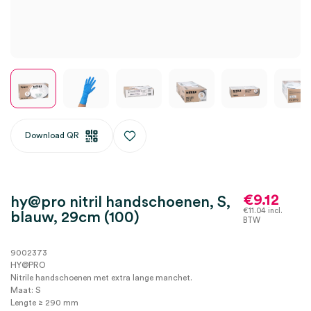
Download QR
€
9.12
hy@pro nitril handschoenen, S,
€
11.04
incl.
blauw, 29cm (100)
BTW
9002373
HY@PRO
Nitrile handschoenen met extra lange manchet.
Maat: S
Lengte ≥ 290 mm