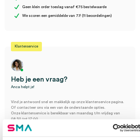
Geen klein order toeslag vanaf €75 bestelwaarde
Wees de eerste om “hy@pro nitril handschoenen, S, blauw, 29cm
Materiaal
nitril
We scoren een gemiddelde van 7.1! (11 beoordelingen)
(100)” te beoordelen
Je moet
ingelogd zijn
om een beoordeling te plaatsen.
Steriel
onsteriel
Uitvoering
poedervrij
Klantenservice
Heb je een vraag?
Anca helpt je!
Vind je antwoord snel en makkelijk op onze klantenservice pagina.
Of contacteer ons via een van de onderstaande opties.
Onze klantenservice is bereikbaar van maandag t/m vrijdag van
08:30 tot 17:00
Bel Anca
E-mail Anca
Contactformulier