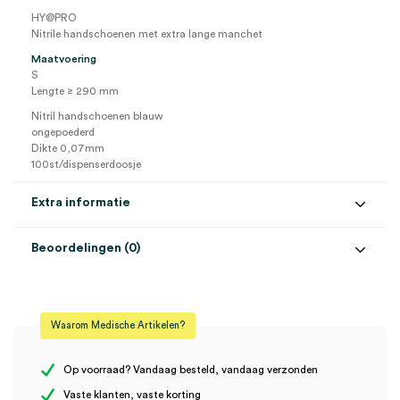
HY@PRO
Nitrile handschoenen met extra lange manchet
Maatvoering
S
Lengte ≥ 290 mm
Nitril handschoenen blauw
ongepoederd
Dikte 0,07mm
100st/dispenserdoosje
Extra informatie
Beoordelingen (0)
Aantal
100 stuks
Beoordelingen
Afmeting
29 cm
Waarom Medische Artikelen?
Gewicht
6.5 gram
Er zijn nog geen beoordelingen.
Kleur
blauw
Op voorraad? Vandaag besteld, vandaag verzonden
Vaste klanten, vaste korting
Maat
S