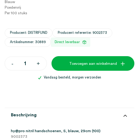
Blauw
Poedervrij
Per 100 stuks
Producent: DISTRIFUND
Producent referentie: 9002373
Artikelnummer: 30889
Direct leverbaar
hy@pro
-
+
Toevoegen aan winkelmand
nitril
handschoenen,
S,
Vandaag besteld, morgen verzonden
blauw,
29cm
(100)
aantal
Beschrijving
hy@pro nitril handschoenen, S, blauw, 29cm (100)
9002373