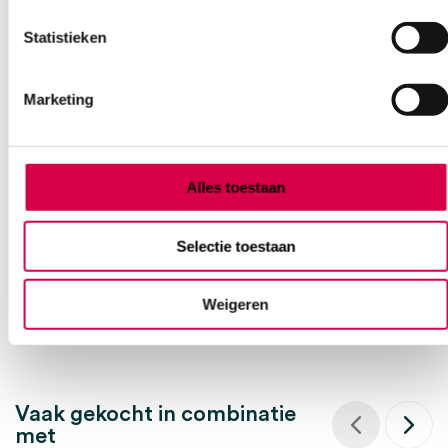
Statistieken
Marketing
hy@pro N3.5 nitril handschoenen, S, blauw
(100)
DISTRIFUND
Alles toestaan
100 stuks, 3.5 gram, blauw
Selectie toestaan
6.88
Direct leverbaar
8.32
incl. BTW
Weigeren
Vaak gekocht in combinatie
met