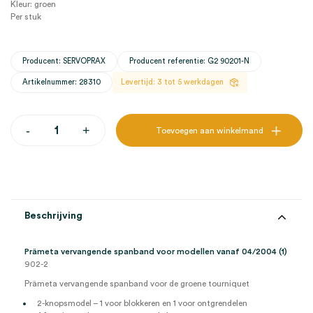
Kleur: groen
Per stuk
Producent: SERVOPRAX
Producent referentie: G2 90201-N
Artikelnummer: 28310
Levertijd: 3 tot 5 werkdagen
Prämeta
-
+
Toevoegen aan winkelmand
vervangende
spanband
voor
modellen
vanaf
04/2004
(1)
Beschrijving
aantal
Prämeta vervangende spanband voor modellen vanaf 04/2004 (1)
902-2
Prämeta vervangende spanband voor de groene tourniquet
2-knopsmodel – 1 voor blokkeren en 1 voor ontgrendelen