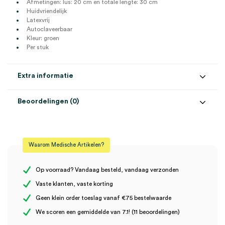
Afmetingen: lus: 20 cm en totale lengte: 30 cm
Huidvriendelijk
Latexvrij
Autoclaveerbaar
Kleur: groen
Per stuk
Extra informatie
Beoordelingen (0)
Aantal
1 stuk
Beoordelingen
Steriel
onsteriel
Waarom Medische Artikelen?
Kleur
groen
Er zijn nog geen beoordelingen.
Op voorraad? Vandaag besteld, vandaag verzonden
Vaste klanten, vaste korting
Geen klein order toeslag vanaf €75 bestelwaarde
Wees de eerste om “Prämeta vervangende spanband voor
We scoren een gemiddelde van 7.1! (11 beoordelingen)
modellen vanaf 04/2004 (1)” te beoordelen
Je moet
ingelogd zijn
om een beoordeling te plaatsen.