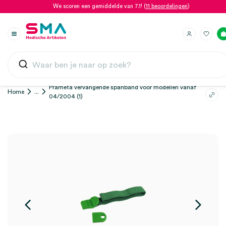
We scoren een gemiddelde van 7.1! (
11 beoordelingen
)
Prämeta vervangende spanband voor modellen vanaf
Home
...
04/2004 (1)