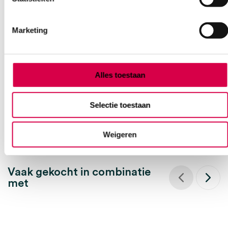
Stuwband met kunststof sluiting, blauw (1)
Marketing
SERVOPRAX
1 stuk, 40cm, blauw
Alles toestaan
3.71
Direct leverbaar
4.49
incl. BTW
Selectie toestaan
Weigeren
Vaak gekocht in combinatie
met