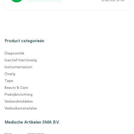
8.08
incl. BTW
Product categorieën
Diagnostiek
Inactief/test/overig
Instrumentarium
Overig
Tape
Beauty & Care
Praktijkinrichting
Verbandmiddelen
Verbruiksmaterialen
Medische Artikelen SMA B.V.