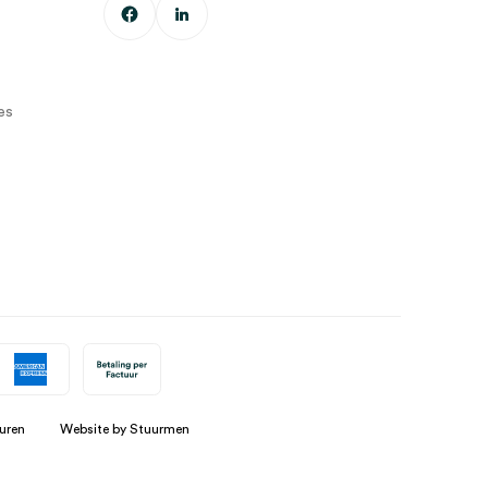
es
uren
Website by Stuurmen