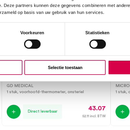
e. Deze partners kunnen deze gegevens combineren met andere i
erzameld op basis van uw gebruik van hun services.
Voorkeuren
Statistieken
Selectie toestaan
GD Medical Professional Infrarood
Micro
voorhoofd-thermometer (1)
therm
GD MEDICAL
MICRO
1 stuk, voorhoofd-thermometer, onsteriel
1 stuk, 
43.07
Direct leverbaar
52.11
incl. BTW