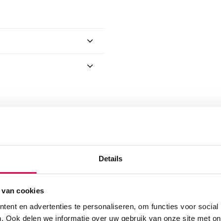
Details
ofd- en oor-thermometer (1)”
 van cookies
ent en advertenties te personaliseren, om functies voor social
. Ook delen we informatie over uw gebruik van onze site met on