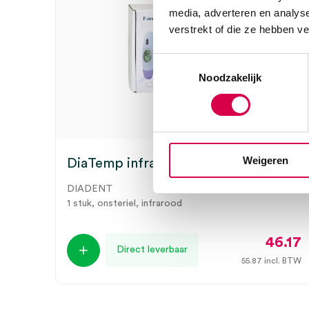
media, adverteren en analys
verstrekt of die ze hebben v
Toestemmingsselectie
Noodzakelijk
Weigeren
DiaTemp infrarood thermometer (1)
DIADENT
1 stuk, onsteriel, infrarood
46.17
Direct leverbaar
55.87
incl. BTW