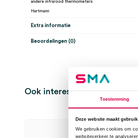
andere infrarood thermometers
Hartmann
Extra informatie
Beoordelingen (0)
Aantal
1 stuk
Beoordelingen
Steriel
onsteriel
Uitvoering
infrarood
Er zijn nog geen beoordelingen.
Ook interessant
Toestemming
Wees de eerste om “Veroval 2-in-1 infrarood voorho
te beoordelen
Deze website maakt gebruik
Je moet
ingelogd zijn
om een beoordeling te plaatsen.
We gebruiken cookies om cont
websiteverkeer te analyseren