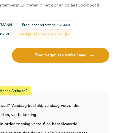
g temperatuur meten in het oor en op het voorhoofd
RTMANN
Producent referentie: 9254610
30738
Levertijd: 3 tot 5 werkdagen
+
Toevoegen aan winkelmand
sche Artikelen?
er
raad? Vandaag besteld, vandaag verzonden
anten, vaste korting
in order toeslag vanaf €75 bestelwaarde