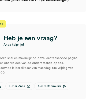
n een gemiddelde van 7.7! (10 beoordelingen)
ice
Heb je een vraag?
Anca helpt je!
oord snel en makkelijk op onze klantenservice pagina.
r ons via een van de onderstaande opties.
service is bereikbaar van maandag t/m vrijdag van
:00
E-mail Anca
Contactformulier