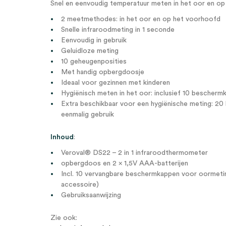
Snel en eenvoudig temperatuur meten in het oor en o
2 meetmethodes: in het oor en op het voorhoofd
Snelle infraroodmeting in 1 seconde
Eenvoudig in gebruik
Geluidloze meting
10 geheugenposities
Met handig opbergdoosje
Ideaal voor gezinnen met kinderen
Hygiënisch meten in het oor: inclusief 10 bescherm
Extra beschikbaar voor een hygiënische meting: 2
eenmalig gebruik
Inhoud
:
Veroval® DS22 – 2 in 1 infraroodthermometer
opbergdoos en 2 x 1,5V AAA-batterijen
Incl. 10 vervangbare beschermkappen voor oormeting
accessoire)
Gebruiksaanwijzing
Zie ook: