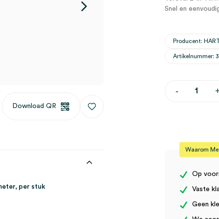
Snel en eenvoudi
Producent: HA
Artikelnummer: 
Veroval
-
2-
in-
Download QR
1
infrarood
voorhoofd-
en
oor-
Waarom Medi
thermomet
(1)
aantal
Op voor
eter, per stuk
Vaste kl
Geen kle