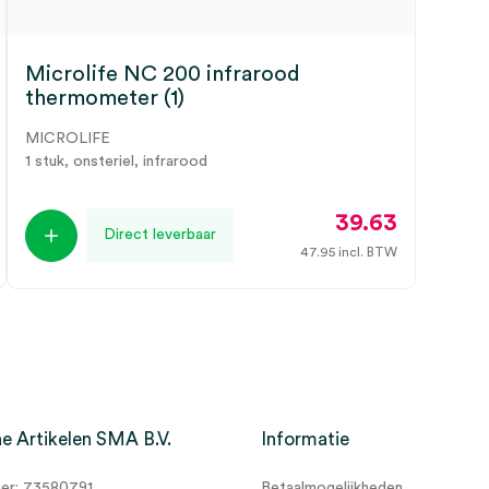
Microlife NC 200 infrarood
thermometer (1)
MICROLIFE
1 stuk, onsteriel, infrarood
39.63
Direct leverbaar
47.95
incl. BTW
e Artikelen SMA B.V.
Informatie
r: 73580791
Betaalmogelijkheden