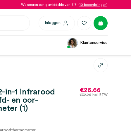
We scoren een gemiddelde van 7.7! (
10 beoordelingen
)
Inloggen
Klantenservice
€
26.66
2-in-1 infrarood
€
32.26
incl. BTW
d- en oor-
ter (1)
nfraroodthermometer