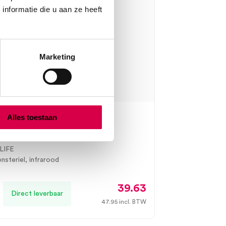
nformatie die u aan ze heeft
Marketing
Alles toestaan
life NC 200 infrarood
ometer (1)
LIFE
onsteriel, infrarood
39.63
Direct leverbaar
47.95
incl. BTW