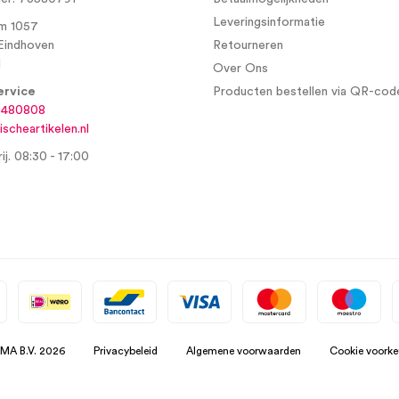
Leveringsinformatie
m 1057
Eindhoven
Retourneren
d
Over Ons
ervice
Producten bestellen via QR-cod
6480808
scheartikelen.nl
ij. 08:30 - 17:00
SMA B.V. 2026
Privacybeleid
Algemene voorwaarden
Cookie voorke