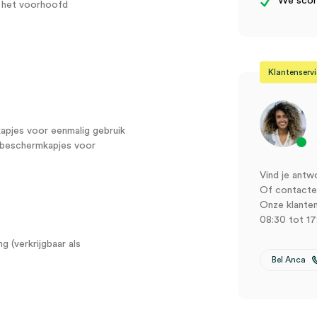
We score
p het voorhoofd
Klantenserv
kapjes voor eenmalig gebruik
0 beschermkapjes voor
Vind je antw
Of contactee
Onze klanten
08:30 tot 17
 (verkrijgbaar als
Bel Anca