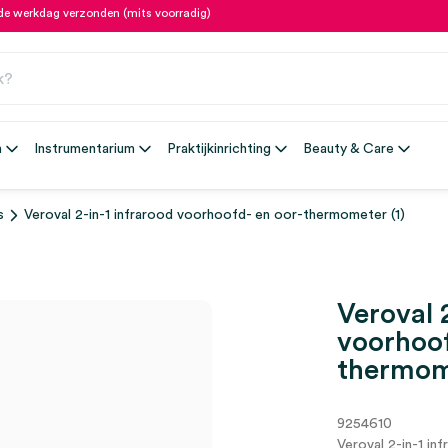
fde werkdag verzonden (mits voorradig)
n
Instrumentarium
Praktijkinrichting
Beauty & Care
s
Veroval 2-in-1 infrarood voorhoofd- en oor-thermometer (1)
Veroval 
voorhoof
thermome
9254610
Veroval 2-in-1 i