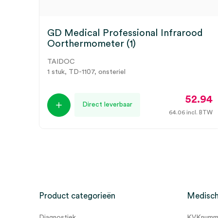
GD Medical Professional Infrarood
Oorthermometer (1)
TAIDOC
1 stuk, TD-1107, onsteriel
52.94
Direct leverbaar
64.06
incl. BTW
Product categorieën
Medisch
Diagnostiek
KVKnumme