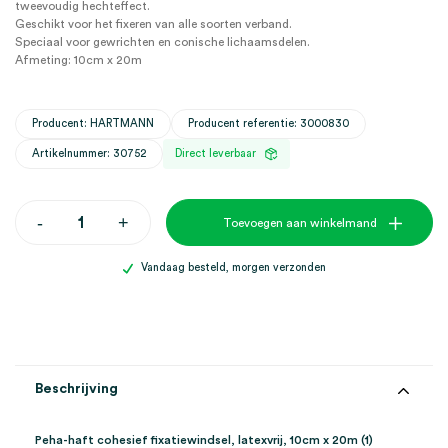
tweevoudig hechteffect.
Geschikt voor het fixeren van alle soorten verband.
Speciaal voor gewrichten en conische lichaamsdelen.
Afmeting: 10cm x 20m
Producent: HARTMANN
Producent referentie: 3000830
Artikelnummer: 30752
Direct leverbaar
Peha-
-
+
Toevoegen aan winkelmand
haft
cohesief
fixatiewindsel,
Vandaag besteld, morgen verzonden
latexvrij,
10cm
x
20m
(1)
aantal
Beschrijving
Peha-haft cohesief fixatiewindsel, latexvrij, 10cm x 20m (1)