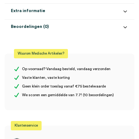
Extra informatie
Beoordelingen (0)
Aantal
1 stuk
Beoordelingen
Afmeting
10cm x 20m
Waarom Medische Artikelen?
Steriel
onsteriel
Er zijn nog geen beoordelingen.
Uitvoering
cohesief, haft, latexvrij
Op voorraad? Vandaag besteld, vandaag verzonden
Vaste klanten, vaste korting
Geen klein order toeslag vanaf €75 bestelwaarde
Wees de eerste om “Peha-haft cohesief fixatiewindsel, latexvrij,
We scoren een gemiddelde van 7.7! (10 beoordelingen)
10cm x 20m (1)” te beoordelen
Je moet
ingelogd zijn
om een beoordeling te plaatsen.
Klantenservice