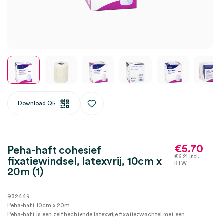
Download QR
€
5.70
Peha-haft cohesief
€
6.21
incl.
fixatiewindsel, latexvrij, 10cm x
BTW
20m (1)
932449
Peha-haft 10cm x 20m
Peha-haft is een zelfhechtende latexvrije fixatiezwachtel met een