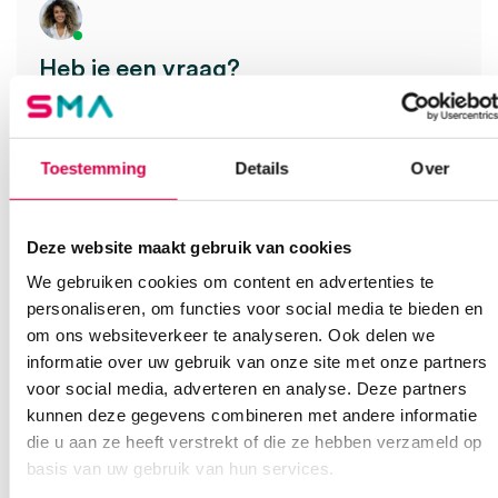
Heb je een vraag?
Anca helpt je!
Vind je antwoord snel en makkelijk op onze klantenservice pagina.
Toestemming
Details
Over
Of contacteer ons via een van de onderstaande opties.
Onze klantenservice is bereikbaar van maandag t/m vrijdag van
08:30 tot 17:00
Deze website maakt gebruik van cookies
Bel Anca
E-mail Anca
Contactformulier
We gebruiken cookies om content en advertenties te
personaliseren, om functies voor social media te bieden en
om ons websiteverkeer te analyseren. Ook delen we
informatie over uw gebruik van onze site met onze partners
voor social media, adverteren en analyse. Deze partners
kunnen deze gegevens combineren met andere informatie
die u aan ze heeft verstrekt of die ze hebben verzameld op
basis van uw gebruik van hun services.
Ook interessant