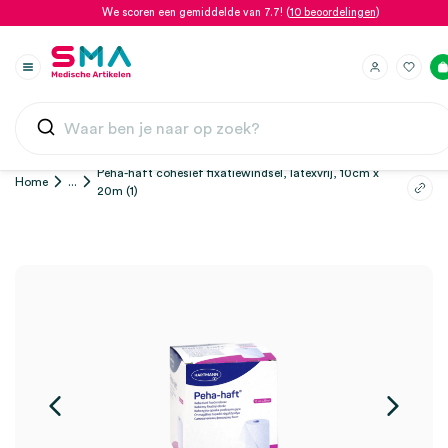
We scoren een gemiddelde van 7.7! (
10 beoordelingen
)
Peha-haft cohesief fixatiewindsel, latexvrij, 10cm x
Home
...
20m (1)