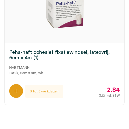
Peha-haft cohesief fixatiewindsel, latexvrij,
6cm x 4m (1)
HARTMANN
1 stuk, 6cm x 4m, wit
2.84
3 tot 5 werkdagen
3.10
incl. BTW