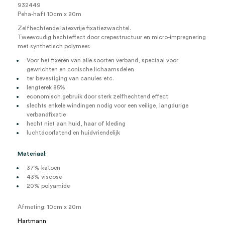
932449
Peha-haft 10cm x 20m
Zelfhechtende latexvrije fixatiezwachtel.
Tweevoudig hechteffect door crepestructuur en micro-impregnering
met synthetisch polymeer.
Voor het fixeren van alle soorten verband, speciaal voor
gewrichten en conische lichaamsdelen
ter bevestiging van canules etc.
lengterek 85%
economisch gebruik door sterk zelfhechtend effect
slechts enkele windingen nodig voor een veilige, langdurige
verbandfixatie
hecht niet aan huid, haar of kleding
luchtdoorlatend en huidvriendelijk
Materiaal:
37% katoen
43% viscose
20% polyamide
Afmeting: 10cm x 20m
Hartmann