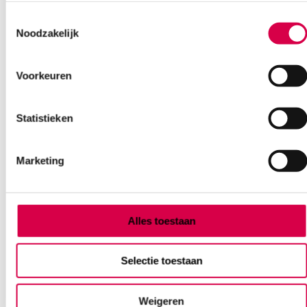
Toestemmingsselectie
Noodzakelijk
Voorkeuren
Statistieken
Marketing
Alles toestaan
Elastomull haft cohesief fixatiewindsel, 10cm x
Selectie toestaan
20m (1)
BSN
Weigeren