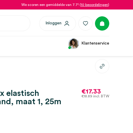
We scoren een gemiddelde van 7.7! (
10 beoordelingen
)
Inloggen
Klantenservice
€
17.33
x elastisch
€
18.89
incl. BTW
nd, maat 1, 25m