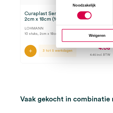
Noodzakelijk
Curaplast Sensitive vingerpleister,
2cm x 18cm (10)
LOHMANN
10 stuks, 2cm x 18cm, onsteriel
Weigeren
4.08
3 tot 5 werkdagen
4.45
incl. BTW
Vaak gekocht in combinatie