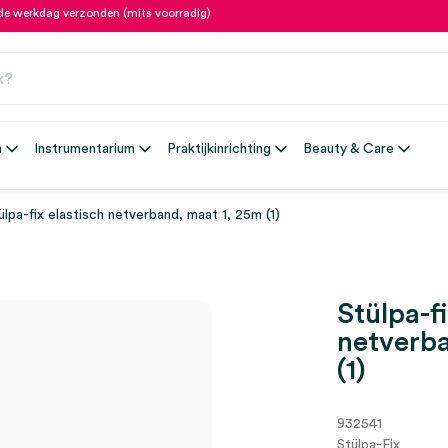
fde werkdag verzonden (mits voorradig)
n
Instrumentarium
Praktijkinrichting
Beauty & Care
ülpa-fix elastisch netverband, maat 1, 25m (1)
Stülpa-fi
netverba
(1)
932541
Stülpa-Fix