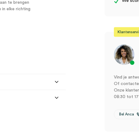
We score
aan te brengen
in elke richting
Klantenserv
Vind je antw
Of contactee
Onze klanten
08:30 tot 17
Bel Anca