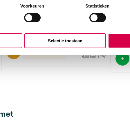
Voorkeuren
Statistieken
tg fix Buisverband, maat A, 25m (1)
BSN T
8cm x
LOHMANN
1 stuk, 25m, wit
BSN
1 stuk, 
Selectie toestaan
6.31
3 tot 5 werkdagen
6.88
incl. BTW
 met