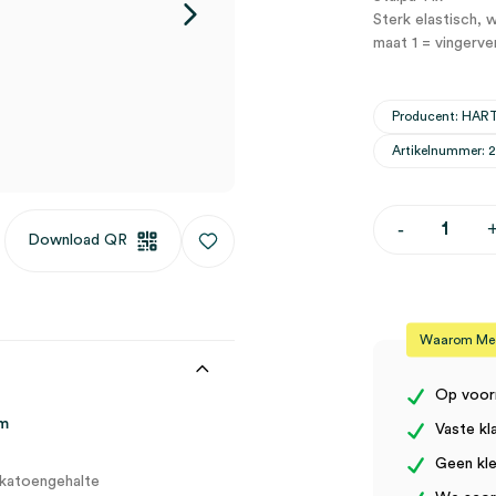
Sterk elastisch, 
maat 1 = vingerve
Producent: HA
Artikelnummer: 
Stülpa-
-
Download QR
fix
elastisch
netverband,
maat
1,
25m
Waarom Medi
(1)
aantal
Op voor
5m
Vaste kl
Geen kle
 katoengehalte