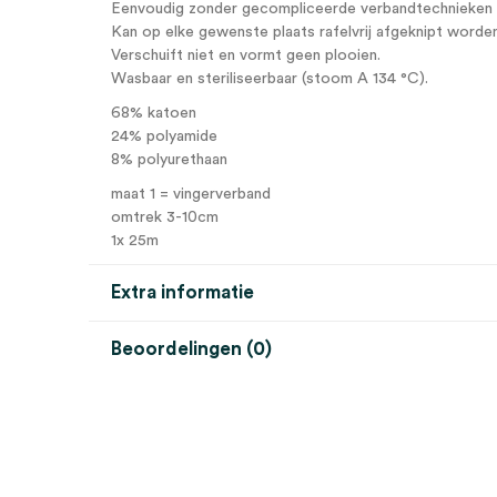
Eenvoudig zonder gecompliceerde verbandtechnieken 
Kan op elke gewenste plaats rafelvrij afgeknipt worden 
Verschuift niet en vormt geen plooien.
Wasbaar en steriliseerbaar (stoom A 134 °C).
68% katoen
24% polyamide
8% polyurethaan
maat 1 = vingerverband
omtrek 3-10cm
1x 25m
Extra informatie
Beoordelingen (0)
Aantal
1 stuk
Beoordelingen
Afmeting
25m
Maat
1
Er zijn nog geen beoordelingen.