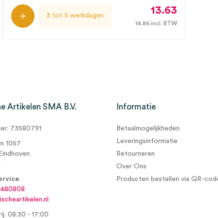
13.63
3 tot 5 werkdagen
14.86
incl. BTW
e Artikelen SMA B.V.
Informatie
r: 73580791
Betaalmogelijkheden
Leveringsinformatie
m 1057
Eindhoven
Retourneren
d
Over Ons
ervice
Producten bestellen via QR-cod
6480808
scheartikelen.nl
ij. 08:30 - 17:00