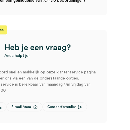
n een gemiddelde van 7.7! (10 beoordelingen)
ice
Heb je een vraag?
Anca helpt je!
oord snel en makkelijk op onze klantenservice pagina.
r ons via een van de onderstaande opties.
service is bereikbaar van maandag t/m vrijdag van
:00
E-mail Anca
Contactformulier