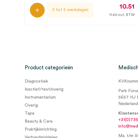
10.51
3 tot 5 werkdagen
11.46
incl. BTW
Product categorieën
Medisch
Diagnostiek
KVKnumme
Inactief/test/overig
Park Foru
Instrumentarium
5657 HJ 
Nederlan
Overig
Tape
Klantens
+31(0)73
Beauty & Care
info@medi
Praktijkinrichting
Ma. t/m Vr
Verbandmiddelen