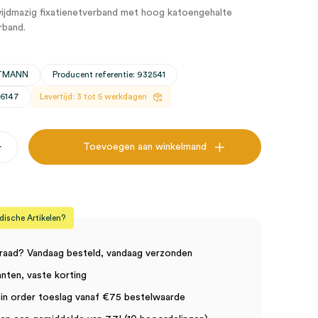
wijdmazig fixatienetverband met hoog katoengehalte
rband.
RTMANN
Producent referentie: 932541
26147
Levertijd: 3 tot 5 werkdagen
+
Toevoegen aan winkelmand
sche Artikelen?
raad? Vandaag besteld, vandaag verzonden
anten, vaste korting
in order toeslag vanaf €75 bestelwaarde