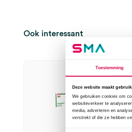
Steriel
onsteriel
Wees de eerste om “Stülpa-fix elastisch netverband, 
beoordelen
Ook interessant
Je moet
ingelogd zijn
om een beoordeling te plaatsen.
Toestemming
Deze website maakt gebruik
We gebruiken cookies om cont
websiteverkeer te analyseren
media, adverteren en analys
verstrekt of die ze hebben v
Toestemmingsselectie