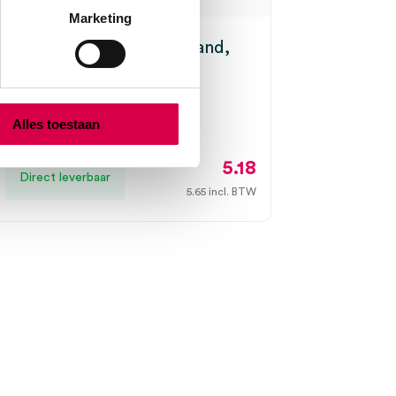
Marketing
ricot elastisch buisverband,
 4m (1)
8cm x 4m, onsteriel
Alles toestaan
5.18
Direct leverbaar
5.65
incl. BTW