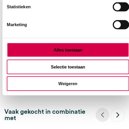
Statistieken
Marketing
BODE
1 stuk, onsteriel, 500 ml
Alles toestaan
9.23
Direct leverbaar
10.06
incl. BTW
Selectie toestaan
Weigeren
Vaak gekocht in combinatie
met