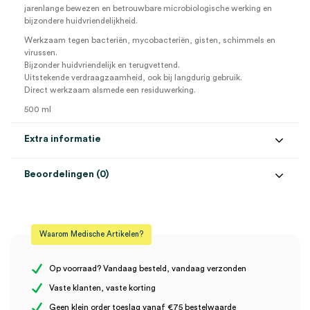
jarenlange bewezen en betrouwbare microbiologische werking en
bijzondere huidvriendelijkheid.
Werkzaam tegen bacteriën, mycobacteriën, gisten, schimmels en
virussen.
Bijzonder huidvriendelijk en terugvettend.
Uitstekende verdraagzaamheid, ook bij langdurig gebruik.
Direct werkzaam alsmede een residuwerking.
500 ml
Extra informatie
Beoordelingen (0)
Aantal
1 stuk
Beoordelingen
Steriel
onsteriel
Waarom Medische Artikelen?
Volume
500 ml
Er zijn nog geen beoordelingen.
Op voorraad? Vandaag besteld, vandaag verzonden
Vaste klanten, vaste korting
Geen klein order toeslag vanaf €75 bestelwaarde