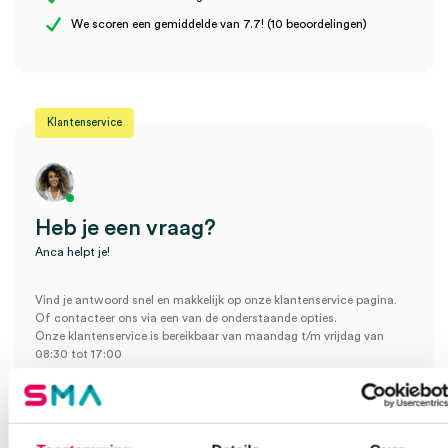
Wees de eerste om “Sterillium hand desinfectiemiddel, 500 ml
We scoren een gemiddelde van 7.7! (10 beoordelingen)
(1)” te beoordelen
Je moet
ingelogd zijn
om een beoordeling te plaatsen.
Klantenservice
Heb je een vraag?
Anca helpt je!
Vind je antwoord snel en makkelijk op onze klantenservice pagina.
Of contacteer ons via een van de onderstaande opties.
Onze klantenservice is bereikbaar van maandag t/m vrijdag van
08:30 tot 17:00
Bel Anca
E-mail Anca
Contactformulier