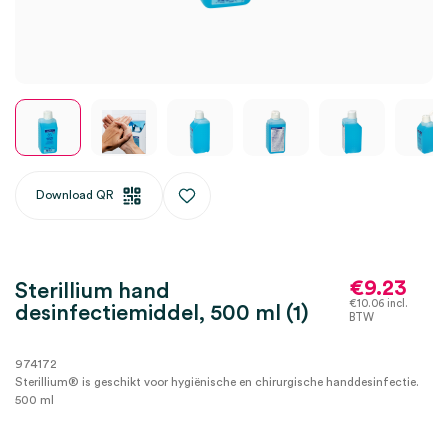
Download QR
€
9.23
Sterillium hand
€
10.06
incl.
desinfectiemiddel, 500 ml (1)
BTW
974172
Sterillium® is geschikt voor hygiënische en chirurgische handdesinfectie.
500 ml