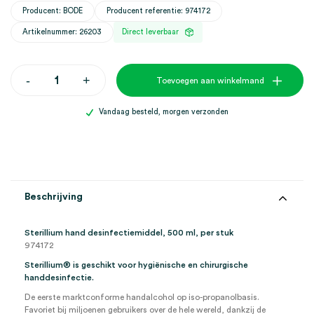
Producent: BODE
Producent referentie: 974172
Artikelnummer: 26203
Direct leverbaar
Sterillium
-
+
Toevoegen aan winkelmand
hand
desinfectiemiddel,
500
Vandaag besteld, morgen verzonden
ml
(1)
aantal
Beschrijving
Sterillium hand desinfectiemiddel, 500 ml, per stuk
974172
Sterillium
®
is geschikt voor hygiënische en chirurgische
handdesinfectie.
De eerste marktconforme handalcohol op iso-propanolbasis.
Favoriet bij miljoenen gebruikers over de hele wereld, dankzij de