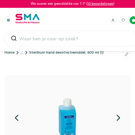
We scoren een gemiddelde van 7.7! (
10 beoordelingen
)
Home
...
Sterillium hand desinfectiemiddel, 500 ml (1)