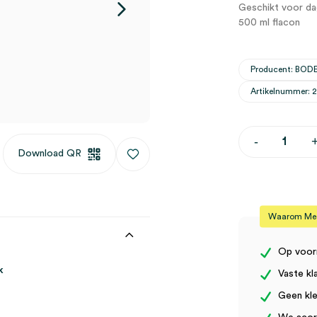
Geschikt voor dag
500 ml flacon
Producent: BOD
Artikelnummer: 
Baktolin
-
Pure
Download QR
waslotion,
500ml,
pH
neutraal
(1)
Waarom Medi
aantal
Op voor
k
Vaste kl
Geen kle