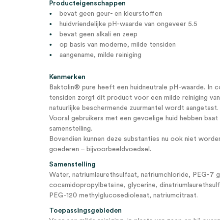
Producteigenschappen
bevat geen geur- en kleurstoffen
huidvriendelijke pH-waarde van ongeveer 5.5
bevat geen alkali en zeep
op basis van moderne, milde tensiden
aangename, milde reiniging
Kenmerken
Baktolin® pure heeft een huidneutrale pH-waarde. In c
tensiden zorgt dit product voor een milde reiniging va
natuurlijke beschermende zuurmantel wordt aangetast.
Vooral gebruikers met een gevoelige huid hebben baat b
samenstelling.
Bovendien kunnen deze substanties nu ook niet word
goederen – bijvoorbeeldvoedsel.
Samenstelling
Water, natriumlaurethsulfaat, natriumchloride, PEG-7 
cocamidopropylbetaïne, glycerine, dinatriumlaurethsul
PEG-120 methylglucosedioleaat, natriumcitraat.
Toepassingsgebieden