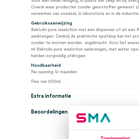
Voor een milde reiniging, in plaats van zeep en bij ove
Overal waar producten zonder geurstoffen gewenst zijn
verwerken van voedsel, in laboratoria en in de industrie
Gebruiksaanwijzing
Baktolin pure waslotion met een dispenser of uit een
aanbrengen. Dankzij de praktische spuitdop kan het pro
zonder te morsen worden angebracht. Voor het wasse
ml Baktolin pure waslotion aanbrengen, met water ops
handen zorgvuldig afdrogen.
Houdbaarheid
Na opening 12 maanden
Fles van 500ml.
Extra informatie
Beoordelingen (0)
Aantal
1 stuk
Beoordelingen
Steriel
onsteriel
Toestemming