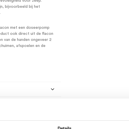
rgevoeligheid voor zeep.
, bijvoorbeeld bij het
.
 flacon met een doseerpomp
duct ook direct uit de flacon
n van de handen ongeveer 2
chuimen, afspoelen en de
Details