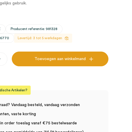
elijks gebruik.
E
Producent referentie: 981328
26770
Levertijd: 3 tot 5 werkdagen
+
Toevoegen aan winkelmand
sche Artikelen?
raad? Vandaag besteld, vandaag verzonden
anten, vaste korting
in order toeslag vanaf €75 bestelwaarde