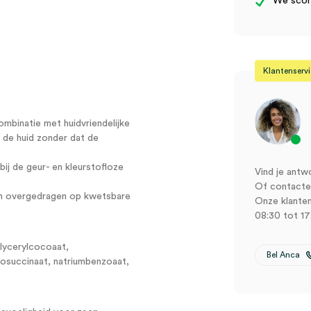
We score
Klantenserv
ombinatie met huidvriendelijke
n de huid zonder dat de
ij de geur- en kleurstofloze
Vind je antw
Of contactee
en overgedragen op kwetsbare
Onze klanten
08:30 tot 17
glycerylcocoaat,
Bel Anca
fosuccinaat, natriumbenzoaat,