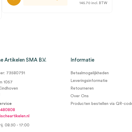
145.70
incl. BTW
e Artikelen SMA B.V.
Informatie
r: 73580791
Betaalmogelijkheden
Leveringsinformatie
m 1057
Eindhoven
Retourneren
d
Over Ons
ervice
Producten bestellen via QR-cod
6480808
scheartikelen.nl
ij. 08:30 - 17:00