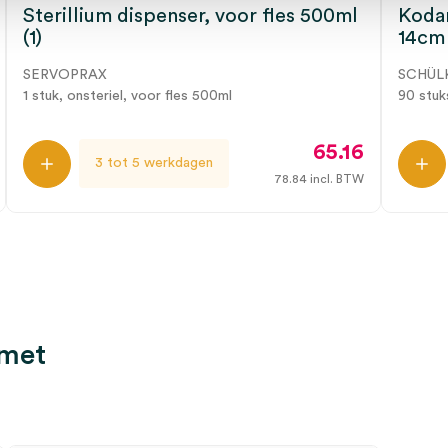
Sterillium dispenser, voor fles 500ml
Kodan
(1)
14cm 
SERVOPRAX
SCHÜL
1 stuk, onsteriel, voor fles 500ml
90 stuk
65.16
3 tot 5 werkdagen
78.84
incl. BTW
 met