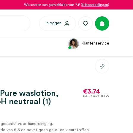
We scoren een gemiddelde van 7.1! (
11 beoordelingen
)
Inloggen
Klantenservice
€
3.74
 Pure waslotion,
€
4.53
incl. BTW
H neutraal (1)
 geschikt voor handreiniging.
de van 5,5 en bevat geen geur- en kleurstoffen.