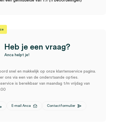
n een gemiddelde van 7.1! (11 beoordelingen)
ice
Heb je een vraag?
Anca helpt je!
oord snel en makkelijk op onze klantenservice pagina.
r ons via een van de onderstaande opties.
service is bereikbaar van maandag t/m vrijdag van
:00
E-mail Anca
Contactformulier