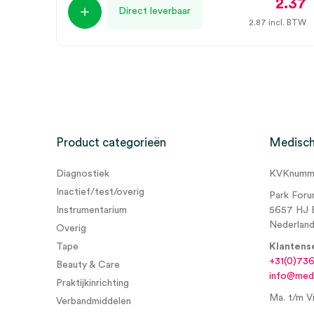
2.37
Direct leverbaar
2.87
incl. BTW
Product categorieën
Medisch
Diagnostiek
KVKnumme
Inactief/test/overig
Park Foru
Instrumentarium
5657 HJ 
Nederlan
Overig
Tape
Klantens
+31(0)73
Beauty & Care
info@medi
Praktijkinrichting
Ma. t/m Vr
Verbandmiddelen