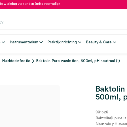
fde werkdag verzonden (mits voorradig)
n
Instrumentarium
Praktijkinrichting
Beauty & Care
Huiddesinfectie
Baktolin Pure waslotion, 500ml, pH neutraal (1)
Baktolin
500ml, p
981328
Baktolin
®
pure is
Neutrale pH-waar