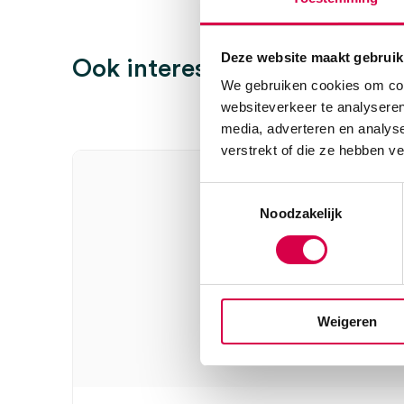
Uitvoering
pH neutraal
Er zijn nog geen beoordelingen.
Volume
500 ml
Deze website maakt gebruik
Ook interessant
We gebruiken cookies om cont
websiteverkeer te analyseren
Wees de eerste om “Baktolin Pure waslotion, 500ml, p
media, adverteren en analys
beoordelen
verstrekt of die ze hebben v
Je moet
ingelogd zijn
om een beoordeling te plaatsen.
Toestemmingsselectie
Noodzakelijk
Weigeren