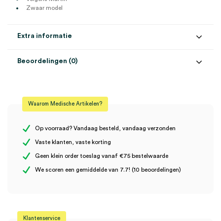
Zwaar model
Extra informatie
Beoordelingen (0)
Aantal
1 set
Beoordelingen
Afmeting
17cm, Ø3cm
Waarom Medische Artikelen?
Materiaal
RVS
Er zijn nog geen beoordelingen.
Steriel
onsteriel
Op voorraad? Vandaag besteld, vandaag verzonden
Vaste klanten, vaste korting
Uitvoering
A-kwaliteit
Geen klein order toeslag vanaf €75 bestelwaarde
Wees de eerste om “Martin ringzaagtang 17cm, zaagje Ø3cm tbv
We scoren een gemiddelde van 7.7! (10 beoordelingen)
titanium, A kwaliteit (set)” te beoordelen
Je moet
ingelogd zijn
om een beoordeling te plaatsen.
Klantenservice