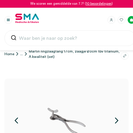
We scoren een gemiddelde van 7.7! (
10 beoordelingen
)
Martin ringzaagtang 17cm, zaagje Ø3cm tbv titanium,
Home
...
A kwaliteit (set)