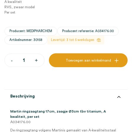
A kwaliteit
RVS, zwaar model
Per set
Producent: MEDIPHARCHEM
Producent referentie: A034176.00
Artikelnummer: 30158
Levertijd: 3 tot 5 werkdagen
Martin
-
+
Toevoegen aan winkelmand
ringzaagtang
17cm,
zaagje
Ø3cm
tbv
titanium,
A
Beschrijving
kwaliteit
(set)
aantal
Martin ringzaagtang 17cm, zaagje Ø3cm tbv titanium, A
kwaliteit, per set
A034176.00
De ringzaagtang volgens Martinis gemaakt van A-kwaliteitsstaal