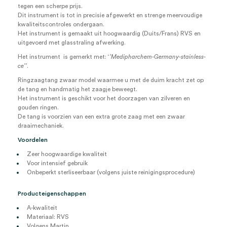
tegen een scherpe prijs.
Dit instrument is tot in precisie afgewerkt en strenge meervoudige
kwaliteitscontroles ondergaan.
Het instrument is gemaakt uit hoogwaardig (Duits/Frans) RVS en
uitgevoerd met glasstraling afwerking.
Het instrument is gemerkt met: ‘
’Medipharchem-Germany-stainless-
ce’’
.
Ringzaagtang zwaar model waarmee u met de duim kracht zet op
de tang en handmatig het zaagje beweegt.
Het instrument is geschikt voor het doorzagen van zilveren en
gouden ringen.
De tang is voorzien van een extra grote zaag met een zwaar
draaimechaniek.
Voordelen
Zeer hoogwaardige kwaliteit
Voor intensief gebruik
Onbeperkt sterliseerbaar (volgens juiste reinigingsprocedure)
Producteigenschappen
A-kwaliteit
Materiaal: RVS
Volgens Martin