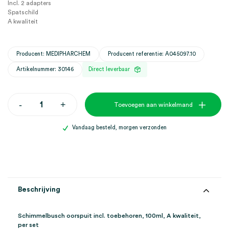
Incl. 2 adapters
Spatschild
A kwaliteit
Producent: MEDIPHARCHEM
Producent referentie: A045097.10
Artikelnummer: 30146
Direct leverbaar
Schimmelbusch
-
+
Toevoegen aan winkelmand
oorspuit
incl.
toebehoren,
Vandaag besteld, morgen verzonden
100ml,
A
kwaliteit
(set)
aantal
Beschrijving
Schimmelbusch oorspuit incl. toebehoren, 100ml, A kwaliteit,
per set