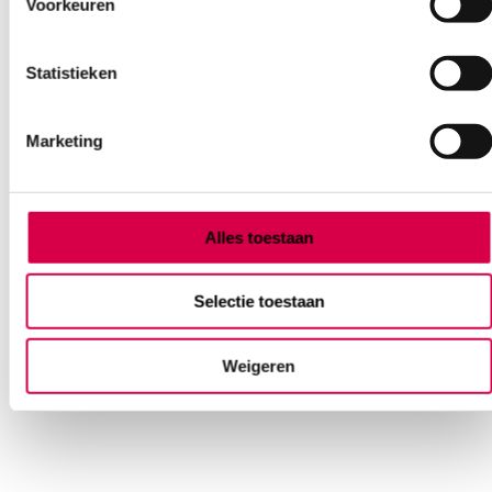
Voorkeuren
Statistieken
Marketing
Schimmelbusch oorspuit incl. toebehoren +
opbergdoos, 100ml (set)
Alles toestaan
MEDIPHARCHEM
1 set, Schimmelbusch, onsteriel
Selectie toestaan
70.19
Direct leverbaar
84.93
incl. BTW
Weigeren