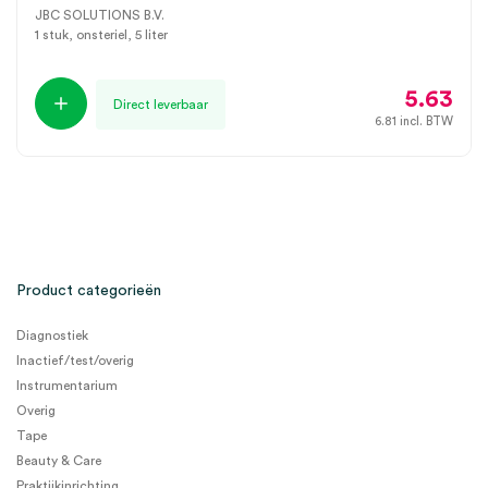
JBC SOLUTIONS B.V.
1 stuk, onsteriel, 5 liter
5.63
Direct leverbaar
6.81
incl. BTW
Product categorieën
Diagnostiek
Inactief/test/overig
Instrumentarium
Overig
Tape
Beauty & Care
Praktijkinrichting