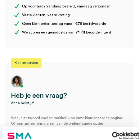
Uitvoering
A-kwaliteit
Op voorraad? Vandaag besteld, vandaag verzonden
Vaste klanten, vaste korting
Volume
100 ml
Geen klein order toeslag vanaf €75 bestelwaarde
Wees de eerste om “Schimmelbusch oorspuit incl. toebehoren,
We scoren een gemiddelde van 7.1! (11 beoordelingen)
100ml, A kwaliteit (set)” te beoordelen
Je moet
ingelogd zijn
om een beoordeling te plaatsen.
Klantenservice
Heb je een vraag?
Anca helpt je!
Vind je antwoord snel en makkelijk op onze klantenservice pagina.
Of contacteer ons via een van de onderstaande opties.
Onze klantenservice is bereikbaar van maandag t/m vrijdag van
08:30 tot 17:00