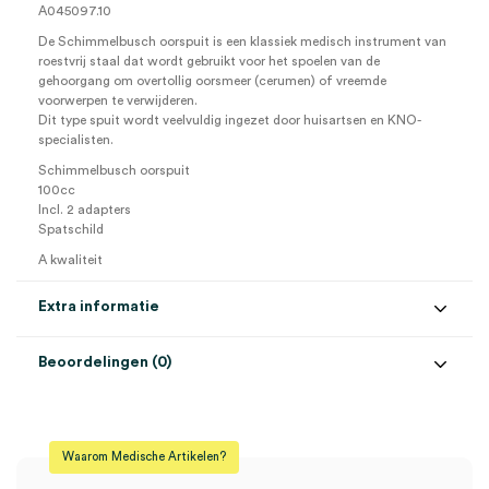
A045097.10
De Schimmelbusch oorspuit is een klassiek medisch instrument van
roestvrij staal dat wordt gebruikt voor het spoelen van de
gehoorgang om overtollig oorsmeer (cerumen) of vreemde
voorwerpen te verwijderen.
Dit type spuit wordt veelvuldig ingezet door huisartsen en KNO-
specialisten.
Schimmelbusch oorspuit
100cc
Incl. 2 adapters
Spatschild
A kwaliteit
Extra informatie
Beoordelingen (0)
Aantal
1 set
Beoordelingen
Model
Schimmelbusch
Waarom Medische Artikelen?
Steriel
onsteriel
Er zijn nog geen beoordelingen.