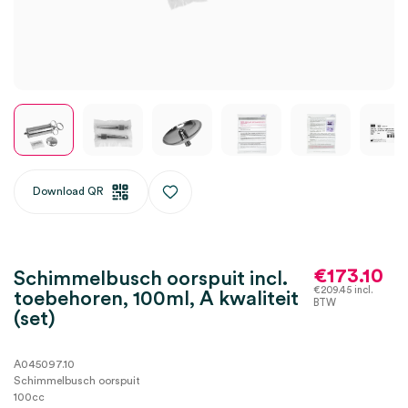
Download QR
€
173.10
Schimmelbusch oorspuit incl.
€
209.45
incl.
toebehoren, 100ml, A kwaliteit
BTW
(set)
A045097.10
Schimmelbusch oorspuit
100cc