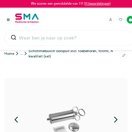
We scoren een gemiddelde van 7.1! (
11 beoordelingen
)
Schimmelbusch oorspuit incl. toebehoren, 100ml, A
Home
...
kwaliteit (set)