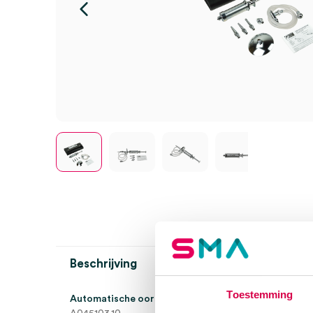
Beschrijving
Toestemming
Automatische oorspuit 10cc. in etui, A kwaliteit (set