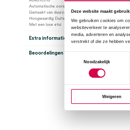
A045103.10
Automatische oorspuit, 10cc
Deze website maakt gebruik
Gemaakt van duurzaam en stevig RVS
Hoogwaardig Duits fabricaat
We gebruiken cookies om cont
Met een luxe etui
websiteverkeer te analyseren
media, adverteren en analys
Extra informatie
verstrekt of die ze hebben v
Beoordelingen (0)
Toestemmingsselectie
Aantal
1 set
Noodzakelijk
Beoordelingen
Steriel
onsteriel
Uitvoering
A-kwaliteit
Er zijn nog geen beoordelingen.
Volume
10 ml
Weigeren
Wees de eerste om “Automatische oorspuit 10cc. in etu
beoordelen
Je moet
ingelogd zijn
om een beoordeling te plaatsen.