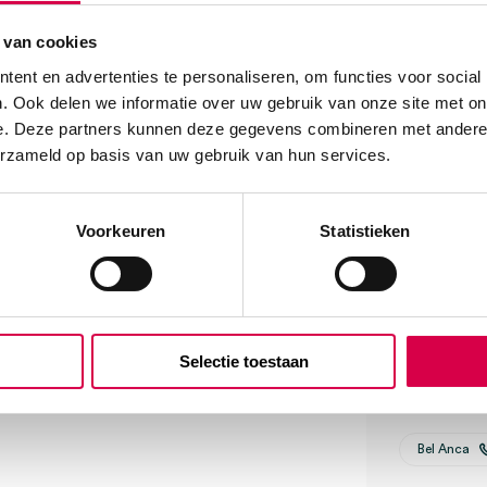
Geen kle
 van cookies
We score
ent en advertenties te personaliseren, om functies voor social
. Ook delen we informatie over uw gebruik van onze site met on
e. Deze partners kunnen deze gegevens combineren met andere i
erzameld op basis van uw gebruik van hun services.
Klantenserv
Voorkeuren
Statistieken
Vind je antw
Of contactee
Selectie toestaan
Onze klanten
08:30 tot 17
i, A kwaliteit (set)” te
Bel Anca