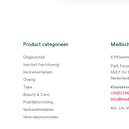
Product categorieën
Medisch
Diagnostiek
KVKnumme
Inactief/test/overig
Park Foru
Instrumentarium
5657 HJ 
Nederlan
Overig
Tape
Klantens
+31(0)73
Beauty & Care
info@medi
Praktijkinrichting
Ma. t/m Vr
Verbandmiddelen
Verbruiksmaterialen