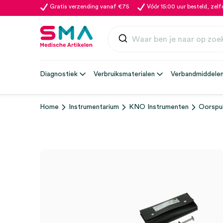
Gratis verzending vanaf €75
Vóór 15:00 uur besteld, zel
Diagnostiek
Verbruiksmaterialen
Verbandmiddele
Home
Instrumentarium
KNO Instrumenten
Oorspu