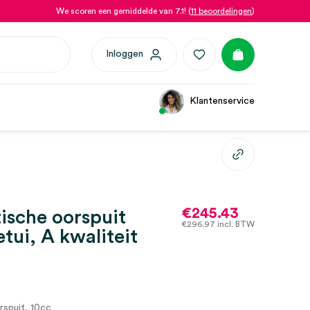
We scoren een gemiddelde van 7.1! (
11 beoordelingen
)
Inloggen
Klantenservice
€
245.43
ische oorspuit
€
296.97
incl. BTW
etui, A kwaliteit
spuit, 10cc