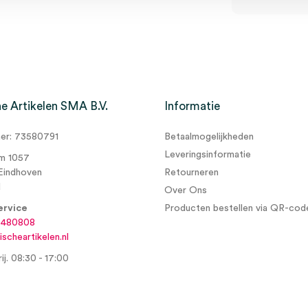
e Artikelen SMA B.V.
Informatie
r: 73580791
Betaalmogelijkheden
Leveringsinformatie
m 1057
Eindhoven
Retourneren
d
Over Ons
ervice
Producten bestellen via QR-cod
6480808
scheartikelen.nl
ij. 08:30 - 17:00