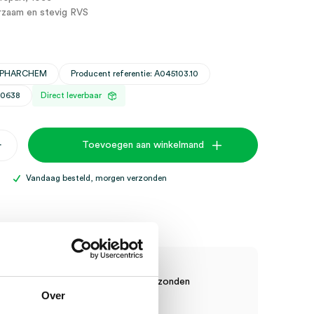
rzaam en stevig RVS
DIPHARCHEM
Producent referentie: A045103.10
30638
Direct leverbaar
he
+
Toevoegen aan winkelmand
Vandaag besteld, morgen verzonden
sche Artikelen?
raad? Vandaag besteld, vandaag verzonden
Over
anten, vaste korting