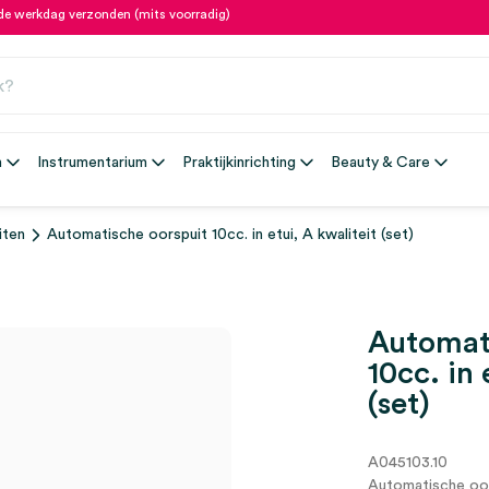
fde werkdag verzonden (mits voorradig)
n
Instrumentarium
Praktijkinrichting
Beauty & Care
iten
Automatische oorspuit 10cc. in etui, A kwaliteit (set)
Automat
10cc. in 
(set)
A045103.10
Automatische oor