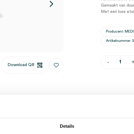
Gemaakt van duu
Met een luxe etui
Producent: ME
Artikelnummer: 
Automatisc
-
Download QR
oorspuit
10cc.
in
etui,
A
kwaliteit
(set)
aantal
Waarom Medi
Op voor
Details
)
Vaste kl