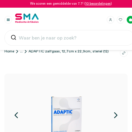
We scoren een gemiddelde van 7.7! (
10 beoordelingen
)
Home
...
ADAPTIC zalfgaas, 12,7cm x 22,9cm, steriel (12)