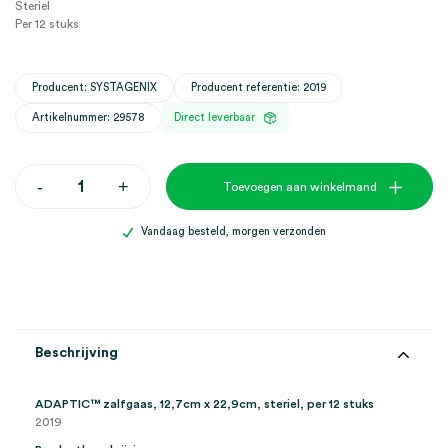
Steriel
Per 12 stuks
Producent: SYSTAGENIX
Producent referentie: 2019
Artikelnummer: 29578
Direct leverbaar
ADAPTIC
-
+
Toevoegen aan winkelmand
zalfgaas,
12,7cm
x
Vandaag besteld, morgen verzonden
22,9cm,
steriel
(12)
aantal
Beschrijving
ADAPTIC™ zalfgaas, 12,7cm x 22,9cm, steriel, per 12 stuks
2019