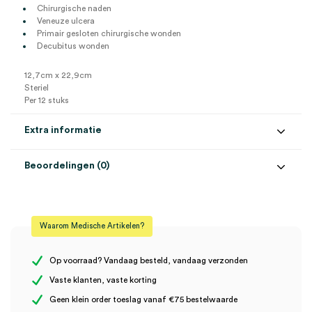
Chirurgische naden
Veneuze ulcera
Primair gesloten chirurgische wonden
Decubitus wonden
12,7cm x 22,9cm
Steriel
Per 12 stuks
Extra informatie
Beoordelingen (0)
Aantal
12 stuks
Beoordelingen
Afmeting
12.7cm x 22.9cm
Waarom Medische Artikelen?
Steriel
steriel
Er zijn nog geen beoordelingen.
Op voorraad? Vandaag besteld, vandaag verzonden
Vaste klanten, vaste korting
Geen klein order toeslag vanaf €75 bestelwaarde
Wees de eerste om “ADAPTIC zalfgaas, 12,7cm x 22,9cm, steriel