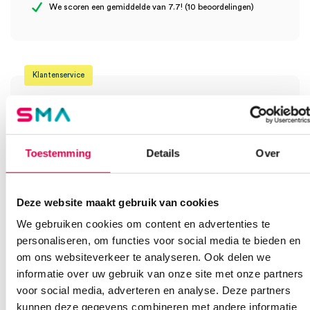
We scoren een gemiddelde van 7.7! (10 beoordelingen)
(12)” te beoordelen
Je moet
ingelogd zijn
om een beoordeling te plaatsen.
Klantenservice
Heb je een vraag?
Toestemming
Details
Over
Anca helpt je!
Vind je antwoord snel en makkelijk op onze klantenservice pagina.
Deze website maakt gebruik van cookies
Of contacteer ons via een van de onderstaande opties.
We gebruiken cookies om content en advertenties te
Onze klantenservice is bereikbaar van maandag t/m vrijdag van
08:30 tot 17:00
personaliseren, om functies voor social media te bieden en
om ons websiteverkeer te analyseren. Ook delen we
informatie over uw gebruik van onze site met onze partners
Bel Anca
E-mail Anca
Contactformulier
voor social media, adverteren en analyse. Deze partners
kunnen deze gegevens combineren met andere informatie