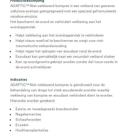
Productbeschrijving
ADAPTIC™ Niet-verklevend kompres is een verband van geweven
cellulose-acetaat geïmpregneerd met een speciaal geformuleerde
vaseline-emulsie.
Het beschermt de wond en verhindert verkleving aan het
wondoppervlak.
Helpt verkleving aan het wondoppervlak te verhinderen
Helpt nieuw weefsel te beschermen en zorgt voor niet-
traumatische verbandwisseling
Helpt tegen het ophopen van exsudaat rond de wond
Exsudaat kan gemakkelijk naar een secundair verband vloeien
Kan op wondgrootte geknipt worden zonder dat losse vezels in
de wond achterblijven
Indicaties
ADAPTIC™ Niet verklevend kompres is geïndiceerd voor de
behandeling van droge tot sterk exsuderende wonden waarbij
verkleving van kompres en exsudaat verhinderd dient te worden.
Hieronder worden gerekend:
Eerste- en tweedegraads brandwonden
Nagelextracties
Schaafwonden
Eczeem
Huidtransplantaties