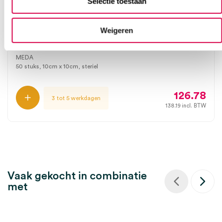
Selectie toestaan
Weigeren
Betadine zalfgaas, 10cm x 10cm, steriel (50)
MEDA
50 stuks, 10cm x 10cm, steriel
126.78
3 tot 5 werkdagen
138.19
incl. BTW
Vaak gekocht in combinatie
met