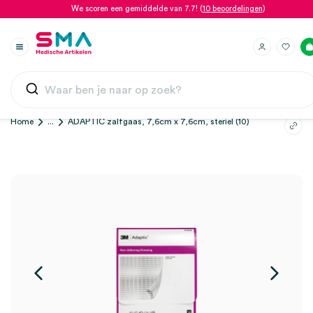
We scoren een gemiddelde van 7.7! (
10 beoordelingen
)
Home
...
ADAPTIC zalfgaas, 7,6cm x 7,6cm, steriel (10)