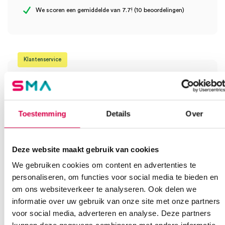
Wees de eerste om “ADAPTIC zalfgaas, 7,6cm x 7,6cm, steriel
We scoren een gemiddelde van 7.7! (10 beoordelingen)
(10)” te beoordelen
Je moet
ingelogd zijn
om een beoordeling te plaatsen.
Klantenservice
Heb je een vraag?
Toestemming
Details
Over
Anca helpt je!
Deze website maakt gebruik van cookies
Vind je antwoord snel en makkelijk op onze klantenservice pagina.
Of contacteer ons via een van de onderstaande opties.
We gebruiken cookies om content en advertenties te
Onze klantenservice is bereikbaar van maandag t/m vrijdag van
personaliseren, om functies voor social media te bieden en
08:30 tot 17:00
om ons websiteverkeer te analyseren. Ook delen we
informatie over uw gebruik van onze site met onze partners
Bel Anca
E-mail Anca
Contactformulier
voor social media, adverteren en analyse. Deze partners