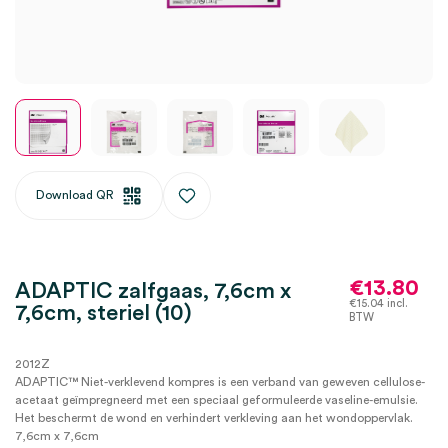
Download QR
€
13.80
ADAPTIC zalfgaas, 7,6cm x
€
15.04
incl.
7,6cm, steriel (10)
BTW
2012Z
ADAPTIC™ Niet-verklevend kompres is een verband van geweven cellulose-
acetaat geïmpregneerd met een speciaal geformuleerde vaseline-emulsie.
Het beschermt de wond en verhindert verkleving aan het wondoppervlak.
7,6cm x 7,6cm