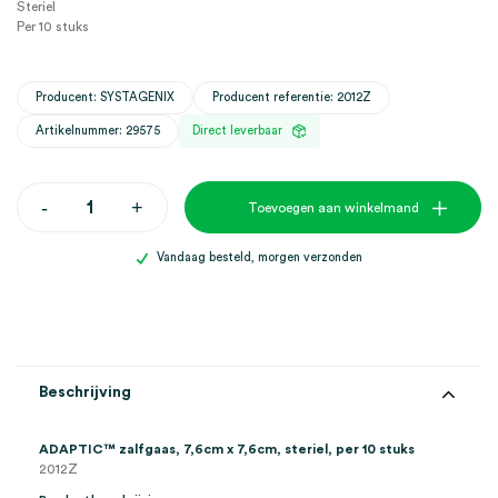
Steriel
Per 10 stuks
Producent: SYSTAGENIX
Producent referentie: 2012Z
Artikelnummer: 29575
Direct leverbaar
ADAPTIC
-
+
Toevoegen aan winkelmand
zalfgaas,
7,6cm
x
Vandaag besteld, morgen verzonden
7,6cm,
steriel
(10)
aantal
Beschrijving
ADAPTIC™ zalfgaas, 7,6cm x 7,6cm, steriel, per 10 stuks
2012Z