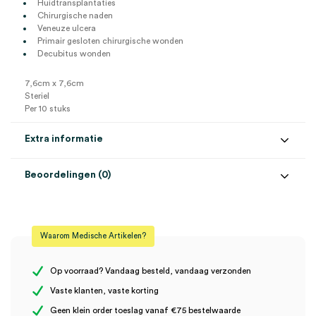
Huidtransplantaties
Chirurgische naden
Veneuze ulcera
Primair gesloten chirurgische wonden
Decubitus wonden
7,6cm x 7,6cm
Steriel
Per 10 stuks
Extra informatie
Beoordelingen (0)
Aantal
10 stuks
Beoordelingen
Afmeting
7.6cm x 7.6cm
Waarom Medische Artikelen?
Steriel
steriel
Er zijn nog geen beoordelingen.
Op voorraad? Vandaag besteld, vandaag verzonden
Vaste klanten, vaste korting
Geen klein order toeslag vanaf €75 bestelwaarde