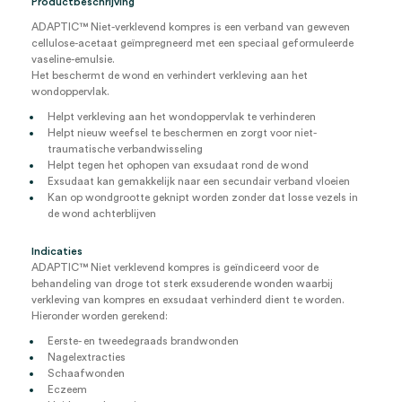
Productbeschrijving
ADAPTIC™ Niet-verklevend kompres is een verband van geweven
cellulose-acetaat geïmpregneerd met een speciaal geformuleerde
vaseline-emulsie.
Het beschermt de wond en verhindert verkleving aan het
wondoppervlak.
Helpt verkleving aan het wondoppervlak te verhinderen
Helpt nieuw weefsel te beschermen en zorgt voor niet-
traumatische verbandwisseling
Helpt tegen het ophopen van exsudaat rond de wond
Exsudaat kan gemakkelijk naar een secundair verband vloeien
Kan op wondgrootte geknipt worden zonder dat losse vezels in
de wond achterblijven
Indicaties
ADAPTIC™ Niet verklevend kompres is geïndiceerd voor de
behandeling van droge tot sterk exsuderende wonden waarbij
verkleving van kompres en exsudaat verhinderd dient te worden.
Hieronder worden gerekend:
Eerste- en tweedegraads brandwonden
Nagelextracties
Schaafwonden
Eczeem