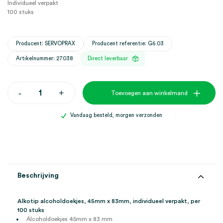
Individueel verpakt
100 stuks
Producent: SERVOPRAX
Producent referentie: G6 03
Artikelnummer: 27038
Direct leverbaar
Alkotip
-
+
Toevoegen aan winkelmand
alcoholdoekjes,
45mm
x
Vandaag besteld, morgen verzonden
83mm,
individueel
verpakt
(100)
aantal
Beschrijving
Alkotip alcoholdoekjes, 45mm x 83mm, individueel verpakt, per
100 stuks
Alcoholdoekjes 45mm x 83 mm