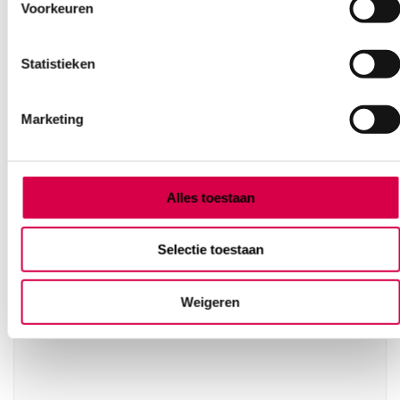
Voorkeuren
Statistieken
Vaak gekocht in combinatie
met
Marketing
Alles toestaan
Selectie toestaan
Weigeren