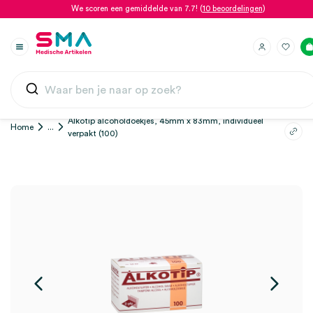
We scoren een gemiddelde van 7.7! (
10 beoordelingen
)
Alkotip alcoholdoekjes, 45mm x 83mm, individueel
Home
...
verpakt (100)