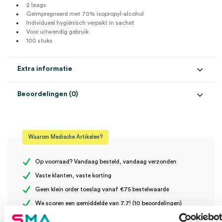
2 laags
Geïmpregneerd met 70% isopropyl-alcohol
Individueel hygiënisch verpakt in sachet
Voor uitwendig gebruik
100 stuks
Extra informatie
Beoordelingen (0)
Aantal
100 stuks
Beoordelingen
Afmeting
45mm x 83mm
Waarom Medische Artikelen?
Steriel
onsteriel
Er zijn nog geen beoordelingen.
Verpakking
individueel verpakt
Op voorraad? Vandaag besteld, vandaag verzonden
Vaste klanten, vaste korting
Geen klein order toeslag vanaf €75 bestelwaarde
Wees de eerste om “Alkotip alcoholdoekjes, 45mm x 83mm,
We scoren een gemiddelde van 7.7! (10 beoordelingen)
individueel verpakt (100)” te beoordelen
Je moet
ingelogd zijn
om een beoordeling te plaatsen.