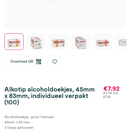
Download QR
€
7.92
Alkotip alcoholdoekjes, 45mm
€
9.58
incl.
x 83mm, individueel verpakt
BTW
(100)
Alcoholdoekjes, groot formaat
45mm x 83 mm
2-laags gevouwen