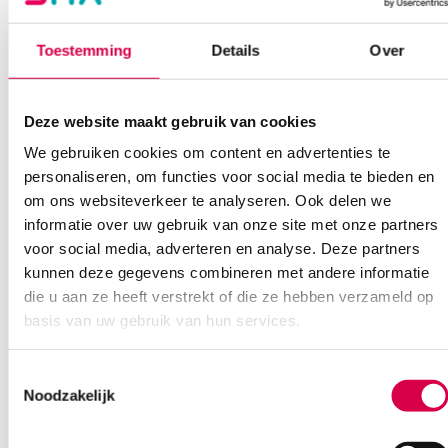
Toestemming
Details
Over
Klantenservice
Deze website maakt gebruik van cookies
We gebruiken cookies om content en advertenties te
Heb je een vraag?
personaliseren, om functies voor social media te bieden en
Anca helpt je!
om ons websiteverkeer te analyseren. Ook delen we
informatie over uw gebruik van onze site met onze partners
Vind je antwoord snel en makkelijk op onze klantenservice pagina.
voor social media, adverteren en analyse. Deze partners
Of contacteer ons via een van de onderstaande opties.
kunnen deze gegevens combineren met andere informatie
Onze klantenservice is bereikbaar van maandag t/m vrijdag van
08:30 tot 17:00
die u aan ze heeft verstrekt of die ze hebben verzameld op
basis van uw gebruik van hun services.
Bel Anca
E-mail Anca
Contactformulier
Toestemmingsselectie
Noodzakelijk