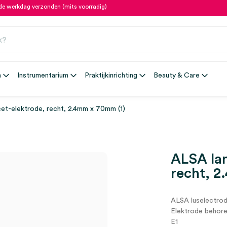
fde werkdag verzonden (mits voorradig)
n
Instrumentarium
Praktijkinrichting
Beauty & Care
et-elektrode, recht, 2.4mm x 70mm (1)
ALSA lan
recht, 2
ALSA luselectro
Elektrode behor
E1