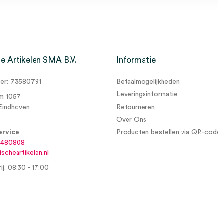
.4mm x 70mm (1)” te
e Artikelen SMA B.V.
Informatie
r: 73580791
Betaalmogelijkheden
Leveringsinformatie
m 1057
Eindhoven
Retourneren
d
Over Ons
ervice
Producten bestellen via QR-cod
6480808
scheartikelen.nl
ij. 08:30 - 17:00