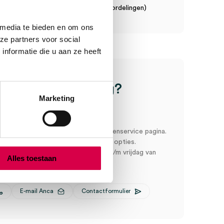
n een gemiddelde van 7.7! (10 beoordelingen)
 media te bieden en om ons
ze partners voor social
nformatie die u aan ze heeft
ice
Heb je een vraag?
Marketing
Anca helpt je!
oord snel en makkelijk op onze klantenservice pagina.
r ons via een van de onderstaande opties.
service is bereikbaar van maandag t/m vrijdag van
Alles toestaan
:00
E-mail Anca
Contactformulier