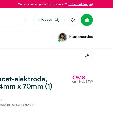
We scoren een gemiddelde van 7.7! (
10 beoordelingen
)
Inloggen
Klantenservice
€
9.18
cet-elektrode,
€
11.11
incl. BTW
.4mm x 70mm (1)
de
ende bij ALSATOM SU