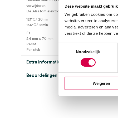
Hiermee kunt u op een eenvoudige wijze bloedvaatjes 
Deze website maakt gebruik
verwijderen.
De Alsatom elektroden zijn steriliseerbaar in een autoc
We gebruiken cookies om cont
121°C/ 20min
websiteverkeer te analyseren
134°C/ 15min
media, adverteren en analys
verstrekt of die ze hebben v
E1
2.4 mm x 70 mm
Recht
Toestemmingsselectie
Per stuk
Noodzakelijk
Extra informatie
Beoordelingen (0)
Aantal
1 stuk
Weigeren
Beoordelingen
Afmeting
2.4mm, 70mm
Uitvoering
recht
Er zijn nog geen beoordelingen.