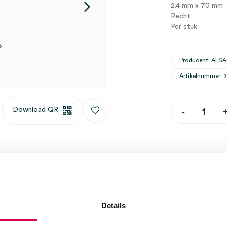
2.4 mm x 70 mm
Recht
Per stuk
Producent: ALSA
Artikelnummer: 
ALSA
Download QR
-
lancet-
elektrode,
recht,
2.4mm
x
70mm
Waarom Medi
(1)
aantal
Op voor
tuk
Vaste kl
Details
Geen kle