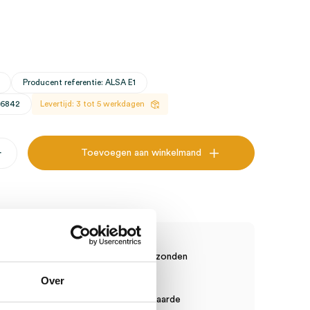
Producent referentie: ALSA E1
26842
Levertijd: 3 tot 5 werkdagen
+
Toevoegen aan winkelmand
sche Artikelen?
raad? Vandaag besteld, vandaag verzonden
anten, vaste korting
Over
in order toeslag vanaf €75 bestelwaarde