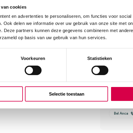
dichtschroeien en wratjes
We score
 van cookies
laaf.
ent en advertenties te personaliseren, om functies voor social
. Ook delen we informatie over uw gebruik van onze site met on
e. Deze partners kunnen deze gegevens combineren met andere i
Klantenserv
erzameld op basis van uw gebruik van hun services.
Voorkeuren
Statistieken
Vind je antw
Of contactee
Onze klanten
Selectie toestaan
08:30 tot 17
Bel Anca