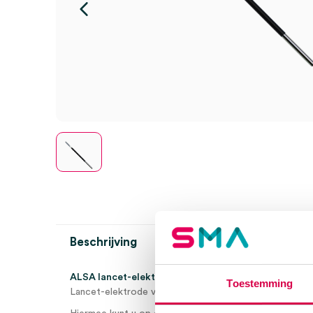
Beschrijving
ALSA lancet-elektrode, recht, 2.4mm x 70mm, per s
Toestemming
Lancet-elektrode voor Alsatom