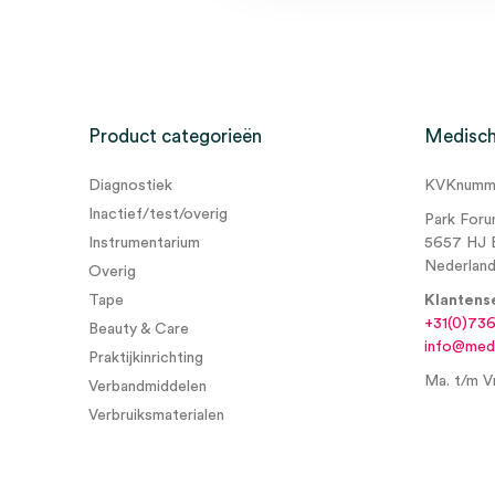
Wees de eerste om “ALSA lancet-elektrode, recht, 2
beoordelen
Je moet
ingelogd zijn
om een beoordeling te plaatsen.
Product categorieën
Medisch
Diagnostiek
KVKnumme
Inactief/test/overig
Park Foru
Instrumentarium
5657 HJ 
Nederlan
Overig
Tape
Klantens
+31(0)73
Beauty & Care
info@medi
Praktijkinrichting
Ma. t/m Vr
Verbandmiddelen
Verbruiksmaterialen