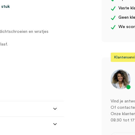
 stuk
Vaste kl
Geen kle
We score
dichtschroeien en wratjes
laaf.
Klantenserv
Vind je antw
Of contactee
Onze klanten
08:30 tot 17