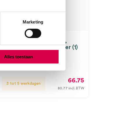
Marketing
neutrale elektrodeplaat,
, RVS, met 2.5 meter snoer (1)
Alles toestaan
2.5m
66.75
3 tot 5 werkdagen
80.77
incl. BTW