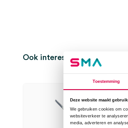
Beoordelingen
Afmeting
2.4mm, 70mm
Steriel
onsteriel
Er zijn nog geen beoordelingen.
Wees de eerste om “ALSA naaldelektrode, dun recht,
Ook interessant
beoordelen
Je moet
ingelogd zijn
om een beoordeling te plaatsen.
Toestemming
Deze website maakt gebruik
We gebruiken cookies om cont
websiteverkeer te analyseren
media, adverteren en analys