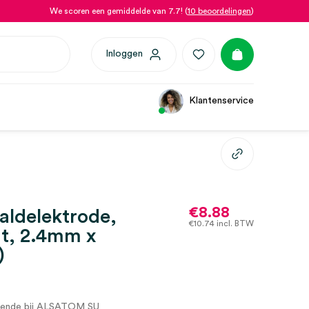
We scoren een gemiddelde van 7.7! (
10 beoordelingen
)
Inloggen
Klantenservice
€
8.88
aldelektrode,
€
10.74
incl. BTW
t, 2.4mm x
)
rende bij ALSATOM SU