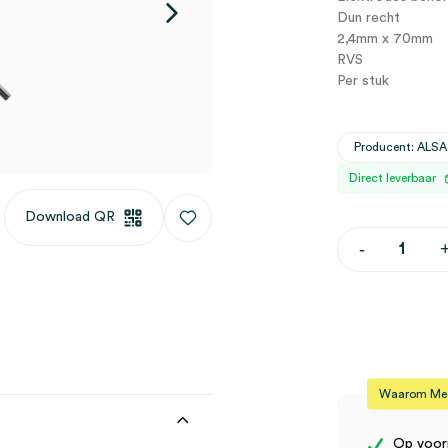
Dun recht
2,4mm x 70mm
RVS
Per stuk
Producent: ALSA
Direct leverbaar
Download QR
ALSA
-
naaldelektr
dun
recht,
2.4mm
x
70mm
(1)
aantal
Waarom Medi
Op voor