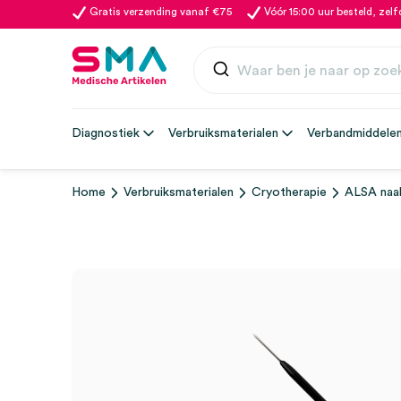
Gratis verzending vanaf €75
Vóór 15:00 uur besteld, zel
Diagnostiek
Verbruiksmaterialen
Verbandmiddele
Home
Verbruiksmaterialen
Cryotherapie
ALSA naal