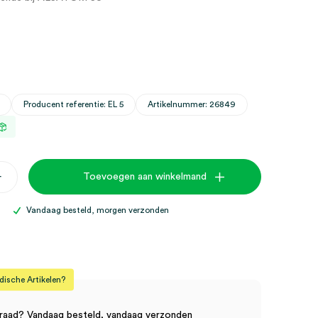
Producent referentie: EL 5
Artikelnummer: 26849
+
Toevoegen aan winkelmand
ode,
Vandaag besteld, morgen verzonden
sche Artikelen?
raad? Vandaag besteld, vandaag verzonden