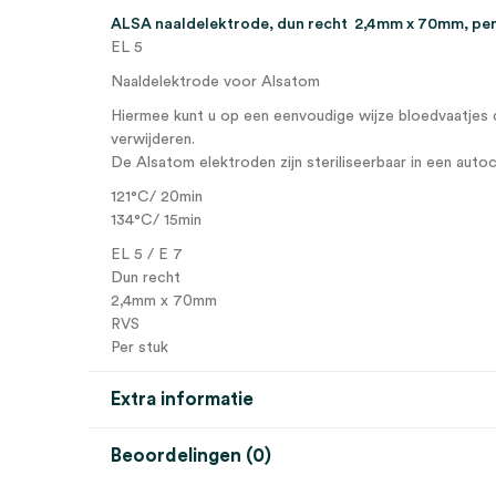
ALSA naaldelektrode, dun recht 2,4mm x 70mm, per
EL 5
Naaldelektrode voor Alsatom
Hiermee kunt u op een eenvoudige wijze bloedvaatjes 
verwijderen.
De Alsatom elektroden zijn steriliseerbaar in een autoc
121°C/ 20min
134°C/ 15min
EL 5 / E 7
Dun recht
2,4mm x 70mm
RVS
Per stuk
Extra informatie
Beoordelingen (0)
Aantal
1 stuk