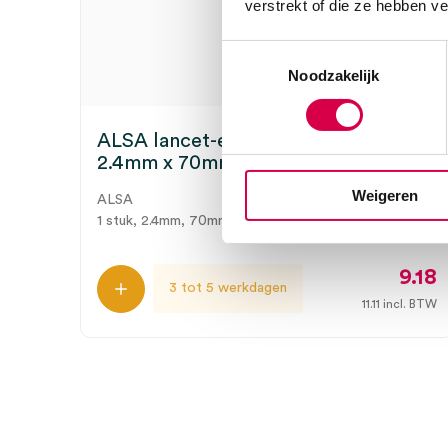
verstrekt of die ze hebben v
Toestemmingsselectie
Noodzakelijk
ALSA lancet-elektrode, recht,
2.4mm x 70mm (1)
Weigeren
ALSA
1 stuk, 2.4mm, 70mm, recht
9.18
3 tot 5 werkdagen
11.11
incl. BTW