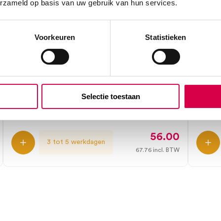
erzameld op basis van uw gebruik van hun services.
Voorkeuren
Statistieken
ALSA lancet-elektrodes, E 1-5-7-12-
ALSA 
14-21 (6)
EIP/9
Selectie toestaan
ALSA
ALSA
6 stuks, onsteriel
1 stuk, 
56.00
3 tot 5 werkdagen
67.76
incl. BTW