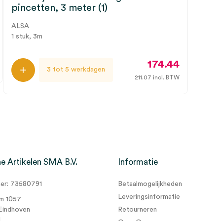
pincetten, 3 meter (1)
ALSA
1 stuk, 3m
174.44
3 tot 5 werkdagen
211.07
incl. BTW
e Artikelen SMA B.V.
Informatie
r: 73580791
Betaalmogelijkheden
Leveringsinformatie
m 1057
Eindhoven
Retourneren
d