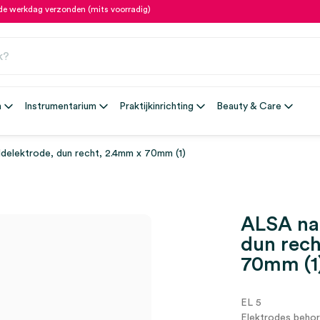
fde werkdag verzonden (mits voorradig)
n
Instrumentarium
Praktijkinrichting
Beauty & Care
delektrode, dun recht, 2.4mm x 70mm (1)
ALSA na
dun rech
70mm (1
EL 5
Elektrodes beho