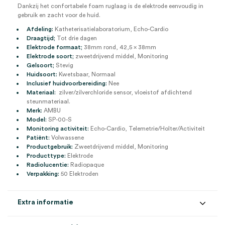
Dankzij het confortabele foam ruglaag is de elektrode eenvoudig in
gebruik en zacht voor de huid.
Afdeling:
Katheterisatielaboratorium, Echo-Cardio
Draagtijd;
Tot drie dagen
Elektrode formaat;
38mm rond, 42,5 x 38mm
Elektrode soort;
zweetdrijvend middel, Monitoring
Gelsoort;
Stevig
Huidsoort:
Kwetsbaar, Normaal
Inclusief huidvoorbereiding:
Nee
Materiaal:
zilver/zilverchloride sensor, vloeistof afdichtend
steunmateriaal.
Merk:
AMBU
Model:
SP-00-S
Monitoring activiteit:
Echo-Cardio, Telemetrie/Holter/Activiteit
Patiënt:
Volwassene
Productgebruik:
Zweetdrijvend middel, Monitoring
Producttype:
Elektrode
Radiolucentie:
Radiopaque
Verpakking:
50 Elektroden
Extra informatie