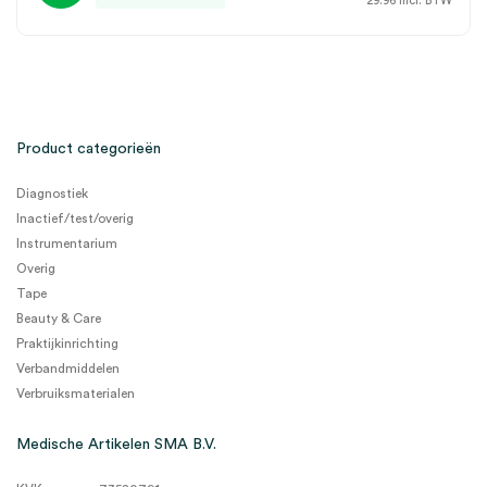
29.96
incl. BTW
Product categorieën
Diagnostiek
Inactief/test/overig
Instrumentarium
Overig
Tape
Beauty & Care
Praktijkinrichting
Verbandmiddelen
Verbruiksmaterialen
Medische Artikelen SMA B.V.