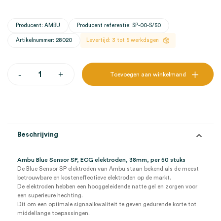
Producent: AMBU
Producent referentie: SP-00-S/50
Artikelnummer: 28020
Levertijd: 3 tot 5 werkdagen
Ambu
-
+
Toevoegen aan winkelmand
Blue
Sensor
SP,
ECG
elektroden,
38mm
(50)
Beschrijving
aantal
Ambu Blue Sensor SP, ECG elektroden, 38mm, per 50 stuks
De Blue Sensor SP elektroden van Ambu staan bekend als de meest
betrouwbare en kosteneffectieve elektroden op de markt.
De elektroden hebben een hooggeleidende natte gel en zorgen voor
een superieure hechting.
Dit om een optimale signaalkwaliteit te geven gedurende korte tot
middellange toepassingen.