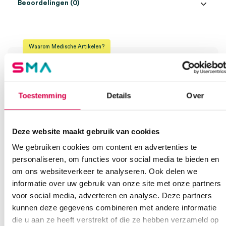
Beoordelingen (0)
Aantal
50 stuks
Beoordelingen
Afmeting
38mm
Waarom Medische Artikelen?
Model
SP-00-S
Er zijn nog geen beoordelingen.
Steriel
onsteriel
Op voorraad? Vandaag besteld, vandaag verzonden
Vaste klanten, vaste korting
Toestemming
Details
Over
Geen klein order toeslag vanaf €75 bestelwaarde
Wees de eerste om “Ambu Blue Sensor SP, ECG elektroden,
We scoren een gemiddelde van 7.1! (11 beoordelingen)
38mm (50)” te beoordelen
Je moet
ingelogd zijn
om een beoordeling te plaatsen.
Deze website maakt gebruik van cookies
We gebruiken cookies om content en advertenties te
personaliseren, om functies voor social media te bieden en
Klantenservice
om ons websiteverkeer te analyseren. Ook delen we
informatie over uw gebruik van onze site met onze partners
voor social media, adverteren en analyse. Deze partners
kunnen deze gegevens combineren met andere informatie
Heb je een vraag?
die u aan ze heeft verstrekt of die ze hebben verzameld op