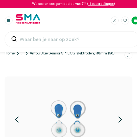
We scoren een gemiddelde van 7.1! (
11 beoordelingen
)
Home
...
Ambu Blue Sensor SP, ECG elektroden, 38mm (50)