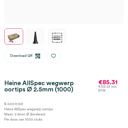
Download QR
€
85.31
Heine AllSpec wegwerp
€
103.23
incl.
oortips Ø 2.5mm (1000)
BTW
B-000.11.128
Heine AllSpec wegwerp oortips
Maat: 2.5mm Ø (kinderen)
Per doos van 1000 stuks