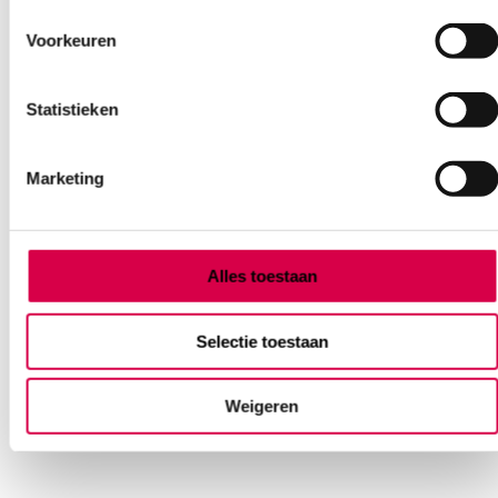
Voorkeuren
Statistieken
Marketing
Comed Specomed oortips, Ø 2.5mm (250)
Alles toestaan
COMED
250 stuks, 2.5mm, grijs
Selectie toestaan
14.46
Direct leverbaar
Weigeren
17.50
incl. BTW