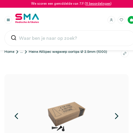
We scoren een gemiddelde van 7.1! (
11 beoordelingen
)
Home
...
Heine AllSpec wegwerp oortips Ø 2.5mm (1000)