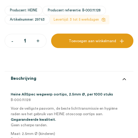
Producent: HEINE
Producent referentie: B-000.11.128
Artikelnummer: 29763
Levertijd: 3 tot 5 werkdagen
Heine
-
+
Toevoegen aan winkelmand
AllSpec
wegwerp
oortips
Ø
2.5mm
(1000)
aantal
Beschrijving
Heine AllSpec wegwerp oortips, 2.5mm Ø, per 1000 stuks
B-000.11.128
Voor de veiligste pasvorm, de beste lichttransmissie en hygiëne
raden we het gebruik van HEINE otoscoop oortips aan.
Gegarandeerde kwaliteit.
Geen scherpe randen.
Maat: 2.5mm Ø (kinderen)