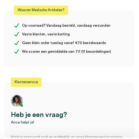
Waarom Medische Artikelen?
Steriel
onsteriel
Er zijn nog geen beoordelingen.
Op voorraad? Vandaag besteld, vandaag verzonden
Vaste klanten, vaste korting
Geen klein order toeslag vanaf €75 bestelwaarde
Wees de eerste om “Heine AllSpec wegwerp oortips Ø 2.5mm
We scoren een gemiddelde van 7.1! (11 beoordelingen)
(1000)” te beoordelen
Je moet
ingelogd zijn
om een beoordeling te plaatsen.
Klantenservice
Heb je een vraag?
Anca helpt je!
Vind je antwoord snel en makkelijk op onze klantenservice pagina.