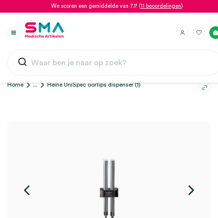
We scoren een gemiddelde van 7.1! (
11 beoordelingen
)
Home
...
Heine UniSpec oortips dispenser (1)