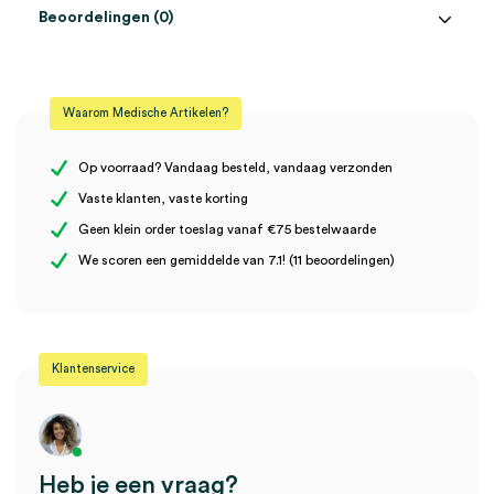
Beoordelingen (0)
Aantal
1 stuk
Beoordelingen
Steriel
onsteriel
Waarom Medische Artikelen?
Er zijn nog geen beoordelingen.
Op voorraad? Vandaag besteld, vandaag verzonden
Vaste klanten, vaste korting
Geen klein order toeslag vanaf €75 bestelwaarde
Wees de eerste om “Heine UniSpec oortips dispenser (1)” te
We scoren een gemiddelde van 7.1! (11 beoordelingen)
beoordelen
Je moet
ingelogd zijn
om een beoordeling te plaatsen.
Klantenservice
Heb je een vraag?