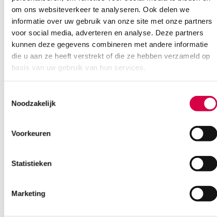
om ons websiteverkeer te analyseren. Ook delen we
informatie over uw gebruik van onze site met onze partners
voor social media, adverteren en analyse. Deze partners
kunnen deze gegevens combineren met andere informatie
die u aan ze heeft verstrekt of die ze hebben verzameld op
basis van uw gebruik van hun services.
Toestemmingsselectie
Noodzakelijk
Voorkeuren
Heine UniSpec wegwerp oortips, Ø 2.5mm (50)
Statistieken
HEINE
50 stuks, 2.5mm, onsteriel
Marketing
5.98
Direct leverbaar
7.24
incl. BTW