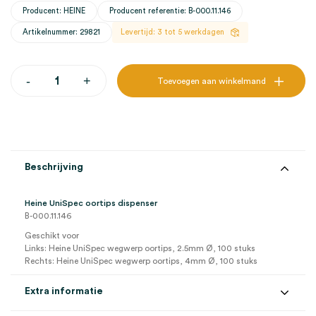
Producent: HEINE
Producent referentie: B-000.11.146
Artikelnummer: 29821
Levertijd: 3 tot 5 werkdagen
Heine
-
+
Toevoegen aan winkelmand
UniSpec
oortips
dispenser
(1)
aantal
Beschrijving
Heine UniSpec oortips dispenser
B-000.11.146
Geschikt voor
Links: Heine UniSpec wegwerp oortips, 2.5mm Ø, 100 stuks
Rechts: Heine UniSpec wegwerp oortips, 4mm Ø, 100 stuks
Extra informatie