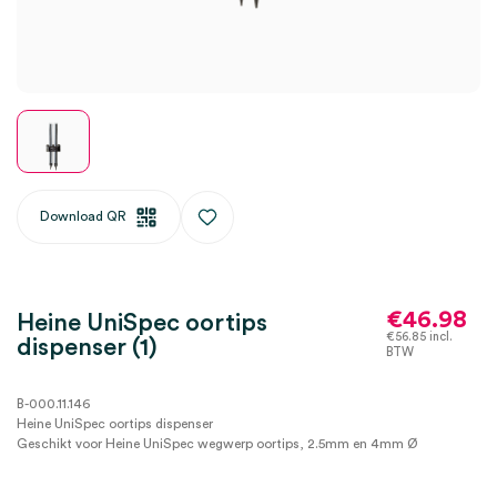
Download QR
€
46.98
Heine UniSpec oortips
€
56.85
incl.
dispenser (1)
BTW
B-000.11.146
Heine UniSpec oortips dispenser
Geschikt voor Heine UniSpec wegwerp oortips, 2.5mm en 4mm Ø