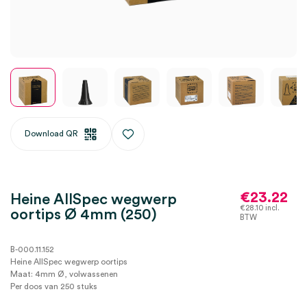
Download QR
€
23.22
Heine AllSpec wegwerp
€
28.10
incl.
oortips Ø 4mm (250)
BTW
B-000.11.152
Heine AllSpec wegwerp oortips
Maat: 4mm Ø, volwassenen
Per doos van 250 stuks