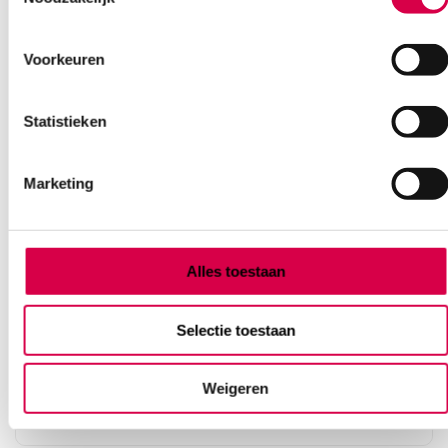
Voorkeuren
Statistieken
Marketing
Alles toestaan
Heine AllSpec wegwerp oortips Ø 4mm (1000)
HEINE
Selectie toestaan
1000 stuks, 4mm, onsteriel
Weigeren
85.31
3 tot 5 werkdagen
103.23
incl. BTW