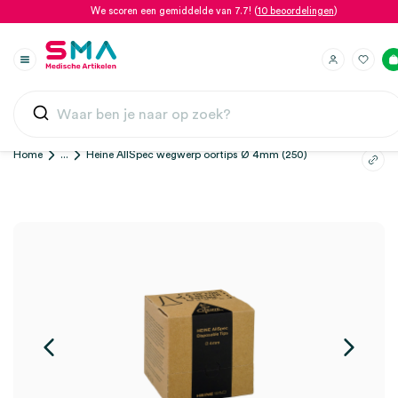
We scoren een gemiddelde van 7.7! (
10 beoordelingen
)
Home
...
Heine AllSpec wegwerp oortips Ø 4mm (250)