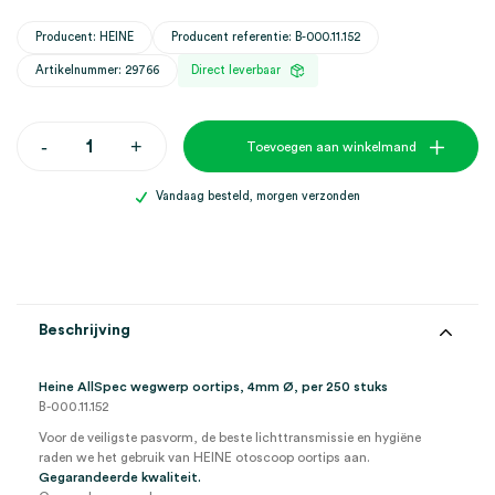
Producent: HEINE
Producent referentie: B-000.11.152
Artikelnummer: 29766
Direct leverbaar
Heine
-
+
Toevoegen aan winkelmand
AllSpec
wegwerp
oortips
Vandaag besteld, morgen verzonden
Ø
4mm
(250)
aantal
Beschrijving
Heine AllSpec wegwerp oortips, 4mm Ø, per 250 stuks
B-000.11.152
Voor de veiligste pasvorm, de beste lichttransmissie en hygiëne
raden we het gebruik van HEINE otoscoop oortips aan.
Gegarandeerde kwaliteit.