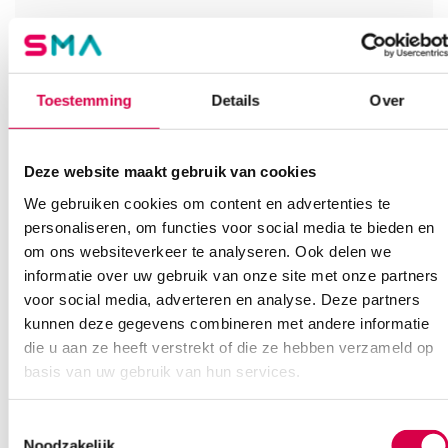
Vind je antwoord snel en makkelijk op onze klantenservice pagina.
Of contacteer ons via een van de onderstaande opties.
Onze klantenservice is bereikbaar van maandag t/m vrijdag van
08:30 tot 17:00
Toestemming
Details
Over
Bel Anca
E-mail Anca
Contactformulier
Deze website maakt gebruik van cookies
We gebruiken cookies om content en advertenties te
personaliseren, om functies voor social media te bieden en
om ons websiteverkeer te analyseren. Ook delen we
informatie over uw gebruik van onze site met onze partners
voor social media, adverteren en analyse. Deze partners
kunnen deze gegevens combineren met andere informatie
Ook interessant
die u aan ze heeft verstrekt of die ze hebben verzameld op
basis van uw gebruik van hun services.
Toestemmingsselectie
Noodzakelijk