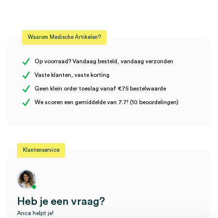
Aantal
250 stuks
Beoordelingen
Afmeting
4mm
Waarom Medische Artikelen?
Steriel
onsteriel
Er zijn nog geen beoordelingen.
Op voorraad? Vandaag besteld, vandaag verzonden
Vaste klanten, vaste korting
Geen klein order toeslag vanaf €75 bestelwaarde
Wees de eerste om “Heine AllSpec wegwerp oortips Ø 4mm
We scoren een gemiddelde van 7.7! (10 beoordelingen)
(250)” te beoordelen
Je moet
ingelogd zijn
om een beoordeling te plaatsen.
Klantenservice
Heb je een vraag?
Anca helpt je!