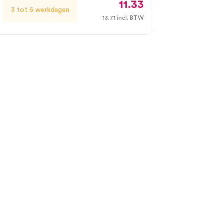
11.33
3 tot 5 werkdagen
13.71
incl. BTW