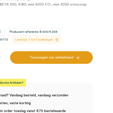
ETA 200, K180, mini 3000 F.O., mini 3000 otoscoop.
E
Producent referentie: B-000.11.208
29773
Levertijd: 3 tot 5 werkdagen
+
Toevoegen aan winkelmand
e
sche Artikelen?
raad? Vandaag besteld, vandaag verzonden
anten, vaste korting
in order toeslag vanaf €75 bestelwaarde