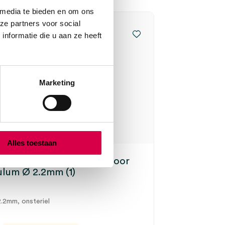
 media te bieden en om ons
ze partners voor social
nformatie die u aan ze heeft
Marketing
Alles toestaan
 herbruikbaar otoscoop oor
lum Ø 2.2mm (1)
2.2mm, onsteriel