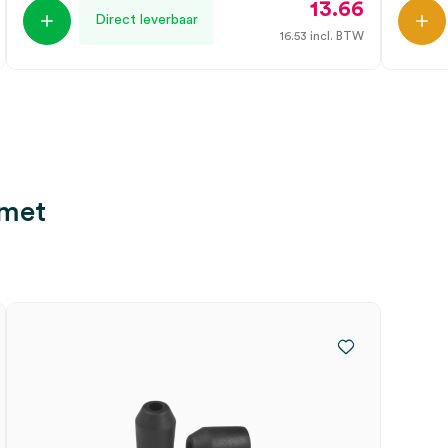
13.66
Direct leverbaar
16.53
incl. BTW
 met