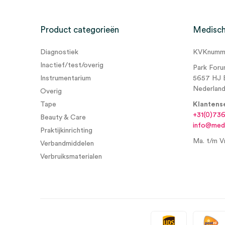
Product categorieën
Medisch
Diagnostiek
KVKnumme
Inactief/test/overig
Park Foru
Instrumentarium
5657 HJ 
Nederlan
Overig
Tape
Klantens
+31(0)73
Beauty & Care
info@medi
Praktijkinrichting
Ma. t/m Vr
Verbandmiddelen
Verbruiksmaterialen