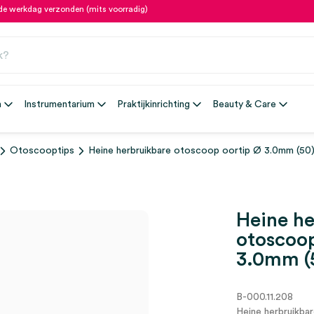
fde werkdag verzonden (mits voorradig)
n
Instrumentarium
Praktijkinrichting
Beauty & Care
Otoscooptips
Heine herbruikbare otoscoop oortip Ø 3.0mm (50
Heine he
otoscoop
3.0mm (
B-000.11.208
Heine herbruikba