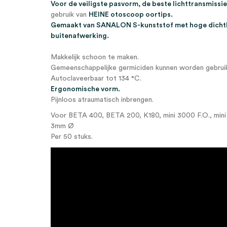
Voor de veiligste pasvorm, de beste lichttransmissi
gebruik van
HEINE otoscoop oortips.
Gemaakt van SANALON S-kunststof met hoge dichth
buitenafwerking.
Makkelijk schoon te maken.
Gemeenschappelijke germiciden kunnen worden gebruik
Autoclaveerbaar tot 134 °C.
Ergonomische vorm.
Pijnloos atraumatisch inbrengen.
Voor BETA 400, BETA 200, K180, mini 3000 F.O., min
3mm Ø
Per 50 stuks.