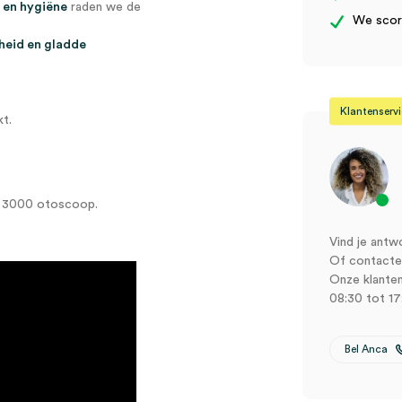
e en hygiëne
raden we de
We score
eid en gladde
Klantenserv
t.
i 3000 otoscoop.
Vind je antw
Of contactee
Onze klanten
08:30 tot 17
Bel Anca