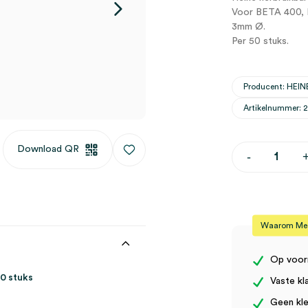
Voor BETA 400, B
3mm Ø.
Per 50 stuks.
Producent: HEIN
Artikelnummer: 
Download QR
Heine
-
herbruikbar
otoscoop
oortip
Ø
3.0mm
(50)
Waarom Medi
aantal
Op voor
0 stuks
Vaste kl
Geen kle