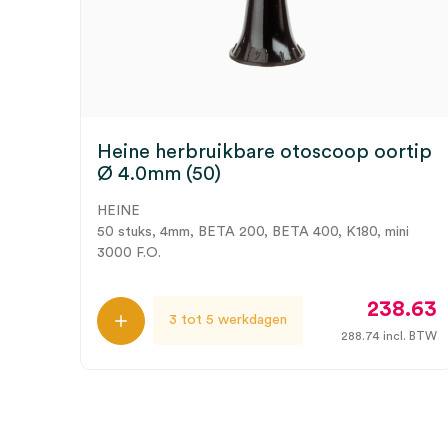
Heine herbruikbare otoscoop oortip
Ø 4.0mm (50)
HEINE
50 stuks, 4mm, BETA 200, BETA 400, K180, mini
3000 F.O.
238.63
3 tot 5 werkdagen
288.74
incl. BTW