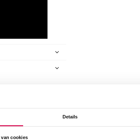
i 3000 F.O.
Details
rtip Ø 3.0mm (50)” te
 van cookies