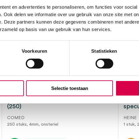
ent en advertenties te personaliseren, om functies voor social
. Ook delen we informatie over uw gebruik van onze site met on
e. Deze partners kunnen deze gegevens combineren met andere i
erzameld op basis van uw gebruik van hun services.
Voorkeuren
Statistieken
Selectie toestaan
Comed Specomed oortips, Ø 4mm
Heine
(250)
specu
COMED
HEINE
250 stuks, 4mm, onsteriel
1 stuk, 