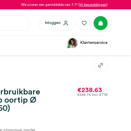
We scoren een gemiddelde van 7.7! (
10 beoordelingen
)
Inloggen
Klantenservice
)
€
238.63
rbruikbare
€
288.74
incl. BTW
 oortip Ø
50)
re otoscoop oortip.