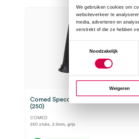
beoordelen
We gebruiken cookies om cont
Je moet
ingelogd zijn
om een beoordeling te plaatsen.
websiteverkeer te analyseren
media, adverteren en analys
verstrekt of die ze hebben v
Toestemmingsselectie
Noodzakelijk
Weigeren
Comed Specomed oortips, Ø 2.5mm
(250)
COMED
250 stuks, 2.5mm, grijs