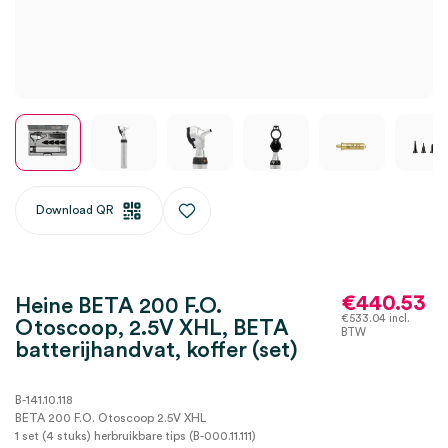
Download QR
€
440.53
Heine BETA 200 F.O.
€
533.04
incl.
Otoscoop, 2.5V XHL, BETA
BTW
batterijhandvat, koffer (set)
B-141.10.118
BETA 200 F.O. Otoscoop 2.5V XHL
1 set (4 stuks) herbruikbare tips (B-000.11.111)