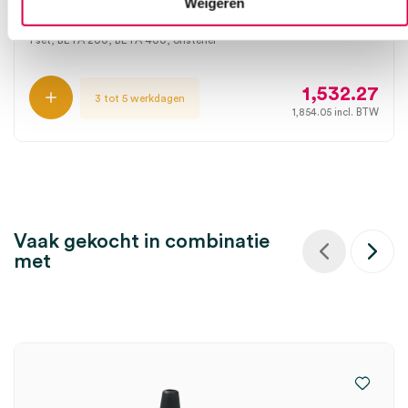
Weigeren
HEINE
1 set, BETA 200, BETA 400, onsteriel
1,532.27
3 tot 5 werkdagen
1,854.05
incl. BTW
Vaak gekocht in combinatie
met