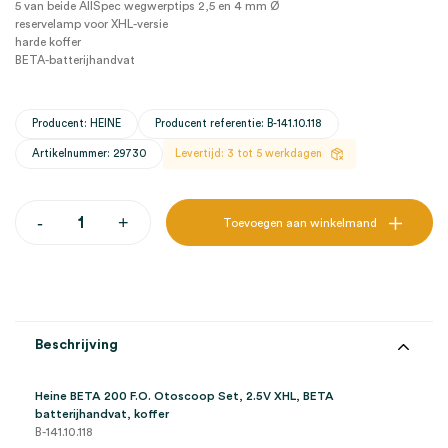
5 van beide AllSpec wegwerptips 2,5 en 4 mm Ø
reservelamp voor XHL-versie
harde koffer
BETA-batterijhandvat
Producent: HEINE
Producent referentie: B-141.10.118
Artikelnummer: 29730
Levertijd: 3 tot 5 werkdagen
Heine
-
+
Toevoegen aan winkelmand
BETA
200
F.O.
Otoscoop,
2.5V
XHL,
BETA
Beschrijving
batterijhandvat,
koffer
(set)
Heine BETA 200 F.O. Otoscoop Set, 2.5V XHL, BETA
aantal
batterijhandvat, koffer
B-141.10.118