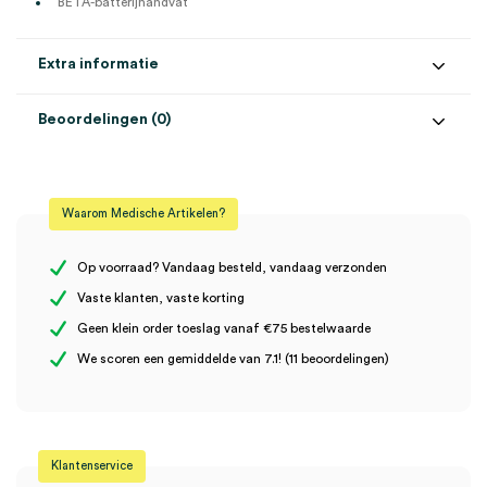
BETA-batterijhandvat
Extra informatie
Beoordelingen (0)
Aantal
1 set
Beoordelingen
Model
BETA 200
Waarom Medische Artikelen?
Steriel
onsteriel
Er zijn nog geen beoordelingen.
Uitvoering
2.5V XHL, batterij, koffer, reserve lampje
Op voorraad? Vandaag besteld, vandaag verzonden
Vaste klanten, vaste korting
Geen klein order toeslag vanaf €75 bestelwaarde
Wees de eerste om “Heine BETA 200 F.O. Otoscoop, 2.5V XHL,
We scoren een gemiddelde van 7.1! (11 beoordelingen)
BETA batterijhandvat, koffer (set)” te beoordelen
Je moet
ingelogd zijn
om een beoordeling te plaatsen.
Klantenservice