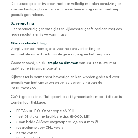
De otoscoop is ontworpen met een volledig metalen behuizing en
krasbestendige glazen lenzen die een levenslang onderhoudsvrij
gebruik garanderen.
3x vergroting.
Het meervoudig gecoate glazen kijkvenster geeft beelden met een
hoge resolutie en is vervormingsvrij.
Glasvezelverlichting.
Zorgt voor een homogene, zeer heldere verlichting en
eennonbelemmerd zicht op de gehoorgang en het timpaan.
Gepatenteerd, uniek,
traploos dimmen
van 3% tot 100% met
praktische éénvinger operatie.
Kijkvenster is permanent bevestigd en kan worden gedraaid voor
gebruik van instrumenten en volledige reiniging van de
instrumentkop.
Geïntegreerde insufflatiepoort biedt tympanische mobiliteitstests
zonder luchtlekkage.
BETA 200 F.O. Otoscoop 2.5V XHL
1 set (4 stuks) herbruikbare tips (B-000.11.111)
5 van beide AllSpec wegwerptips 2,5 en 4 mm Ø
reservelamp voor XHL-versie
harde koffer