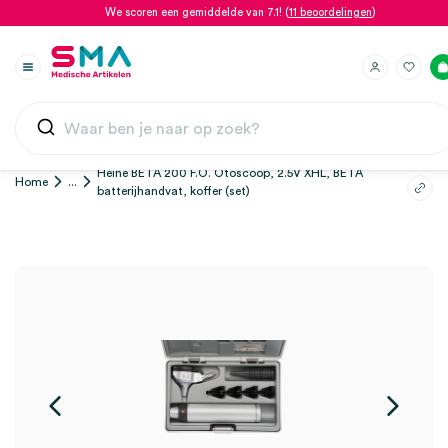
We scoren een gemiddelde van 7.1! (
11 beoordelingen
)
Heine BETA 200 F.O. Otoscoop, 2.5V XHL, BETA
Home
...
batterijhandvat, koffer (set)