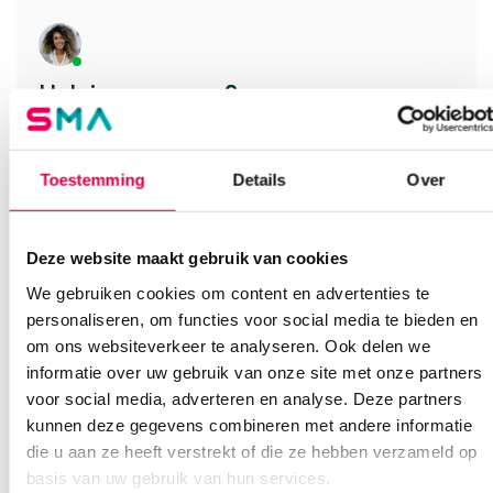
Heb je een vraag?
Anca helpt je!
Vind je antwoord snel en makkelijk op onze klantenservice pagina.
Toestemming
Details
Over
Of contacteer ons via een van de onderstaande opties.
Onze klantenservice is bereikbaar van maandag t/m vrijdag van
08:30 tot 17:00
Deze website maakt gebruik van cookies
We gebruiken cookies om content en advertenties te
Bel Anca
E-mail Anca
Contactformulier
personaliseren, om functies voor social media te bieden en
om ons websiteverkeer te analyseren. Ook delen we
informatie over uw gebruik van onze site met onze partners
voor social media, adverteren en analyse. Deze partners
kunnen deze gegevens combineren met andere informatie
die u aan ze heeft verstrekt of die ze hebben verzameld op
basis van uw gebruik van hun services.