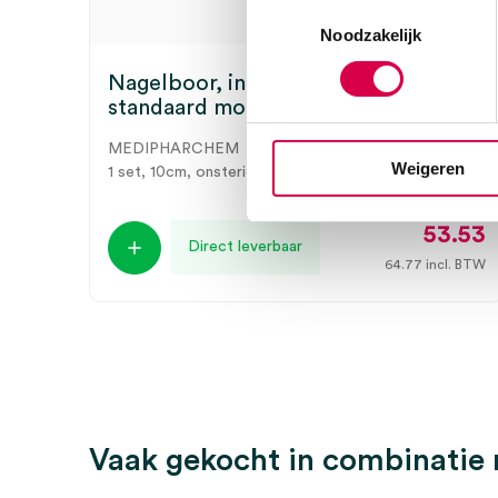
Toestemmingsselectie
Noodzakelijk
Nagelboor, incl. 3 nagelboortjes,
standaard model (set)
MEDIPHARCHEM
Weigeren
1 set, 10cm, onsteriel
53.53
Direct leverbaar
64.77
incl. BTW
Vaak gekocht in combinatie