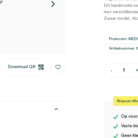
Dit handmodel na
met verschillende
Zwaar model, 14
Producent: ME
Artikelnummer: 
Download QR
Nagelboor,
-
incl.
3
nagelboortj
zwaar
model
(set)
Waarom Medi
aantal
Op voor
Vaste kl
Geen kle