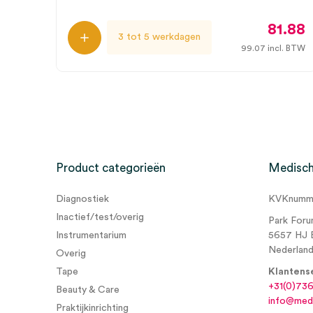
81.88
3 tot 5 werkdagen
99.07
incl. BTW
Product categorieën
Medisch
Diagnostiek
KVKnumme
Inactief/test/overig
Park Foru
Instrumentarium
5657 HJ 
Nederlan
Overig
Tape
Klantens
+31(0)73
Beauty & Care
info@medi
Praktijkinrichting