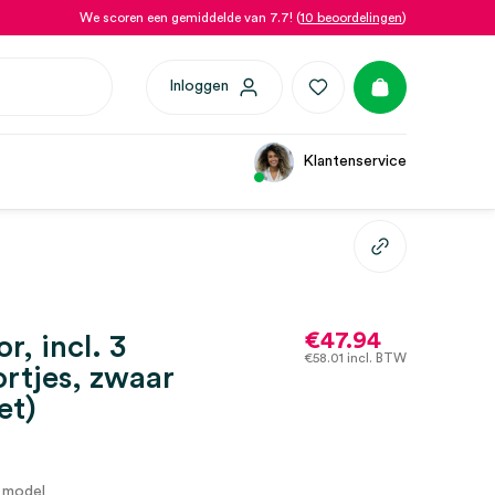
We scoren een gemiddelde van 7.7! (
10 beoordelingen
)
Inloggen
Klantenservice
€
47.94
r, incl. 3
€
58.01
incl. BTW
rtjes, zwaar
et)
 model