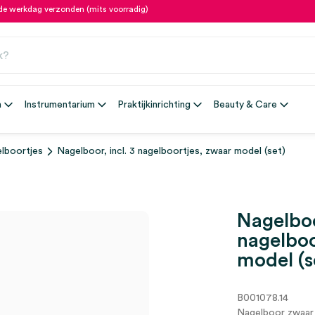
fde werkdag verzonden (mits voorradig)
n
Instrumentarium
Praktijkinrichting
Beauty & Care
lboortjes
Nagelboor, incl. 3 nagelboortjes, zwaar model (set)
Nagelboo
nagelboo
model (s
B001078.14
Nagelboor zwaar