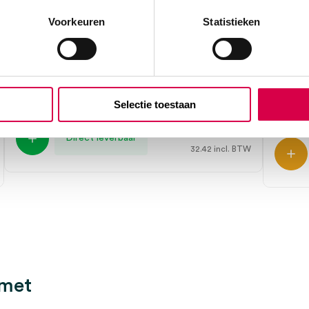
Voorkeuren
Statistieken
Radolf nageltang, 14cm (1)
Pened
nagel
MEDIPHARCHEM
1 stuk, 14cm, Radolf
SERVO
Selectie toestaan
10 stuks
26.79
Direct leverbaar
32.42
incl. BTW
 met