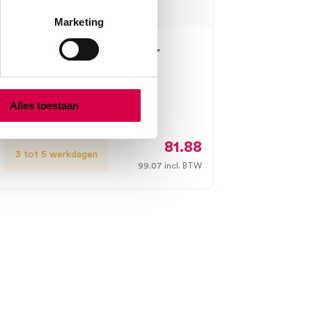
Marketing
rill reserveboortjes voor
boor (10)
PRAX
Alles toestaan
, onsteriel
81.88
3 tot 5 werkdagen
99.07
incl. BTW