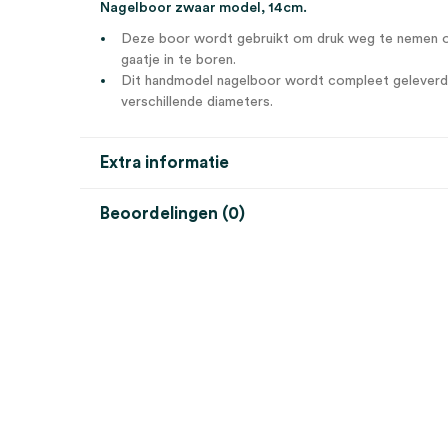
Nagelboor zwaar model, 14cm.
Deze boor wordt gebruikt om druk weg te nemen on
gaatje in te boren.
Dit handmodel nagelboor wordt compleet geleverd 
verschillende diameters.
Extra informatie
Beoordelingen (0)
Aantal
1 set
Beoordelingen
Afmeting
14cm
Steriel
onsteriel
Er zijn nog geen beoordelingen.
Uitvoering
zwaar model, incl. 3 nagelboor
Wees de eerste om “Nagelboor, incl. 3 nagelboortjes