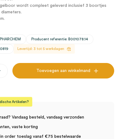
gelboor wordt compleet geleverd inclusief 3 boortjes
 diameters.
cm.
DIPHARCHEM
Producent referentie: B001078.14
30819
Levertijd: 3 tot 5 werkdagen
+
Toevoegen aan winkelmand
es,
sche Artikelen?
raad? Vandaag besteld, vandaag verzonden
anten, vaste korting
in order toeslag vanaf €75 bestelwaarde