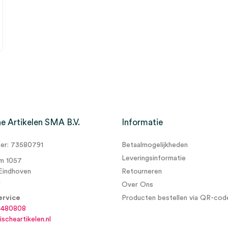
e Artikelen SMA B.V.
Informatie
r: 73580791
Betaalmogelijkheden
Leveringsinformatie
m 1057
Eindhoven
Retourneren
d
Over Ons
ervice
Producten bestellen via QR-cod
6480808
scheartikelen.nl