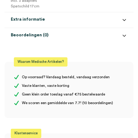
Incl. 3 adapters
Spatschild 17cm
Extra informatie
Beoordelingen (0)
Aantal
1 set
Beoordelingen
Model
Schimmelbusch
Waarom Medische Artikelen?
Steriel
onsteriel
Er zijn nog geen beoordelingen.
Volume
50 ml
Op voorraad? Vandaag besteld, vandaag verzonden
Vaste klanten, vaste korting
Geen klein order toeslag vanaf €75 bestelwaarde
Wees de eerste om “Schimmelbusch oorspuit incl. toebehoren,
We scoren een gemiddelde van 7.7! (10 beoordelingen)
50ml (set)” te beoordelen
Je moet
ingelogd zijn
om een beoordeling te plaatsen.
Klantenservice