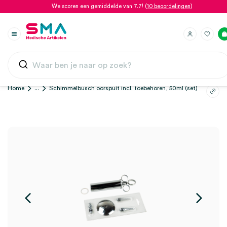
We scoren een gemiddelde van 7.7! (
10 beoordelingen
)
Home
...
Schimmelbusch oorspuit incl. toebehoren, 50ml (set)