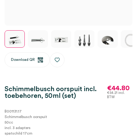
Download QR
€
44.80
Schimmelbusch oorspuit incl.
€
54.21
incl.
toebehoren, 50ml (set)
BTW
B001131.17
Schimmelbusch oorspuit
50cc
incl. 3 adapters
spatschild 17cm