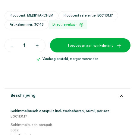
Producent: MEDIPHARCHEM
Producent referentie: B001131.17
Artikelnummer: 30143
Direct leverbaar
Schimmelbusch
-
+
Toevoegen aan winkelmand
oorspuit
incl.
toebehoren,
Vandaag besteld, morgen verzonden
50ml
(set)
aantal
Beschrijving
Schimmelbusch oorspuit incl. toebehoren, 50ml, per set
B001131.17
Schimmelbusch oorspuit
50cc