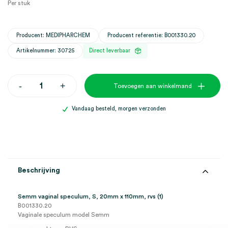
Per stuk
Producent: MEDIPHARCHEM
Producent referentie: B001330.20
Artikelnummer: 30725
Direct leverbaar
Semm
-
+
Toevoegen aan winkelmand
vaginal
speculum,
S,
Vandaag besteld, morgen verzonden
20mm
x
110mm,
rvs
(1)
aantal
Beschrijving
Semm vaginal speculum, S, 20mm x 110mm, rvs (1)
B001330.20
Vaginale speculum model Semm