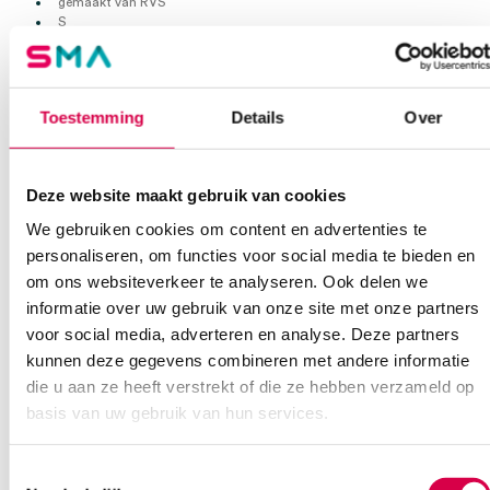
gemaakt van RVS
S
20mm x 110mm
Extra informatie
Toestemming
Details
Over
Beoordelingen (0)
Aantal
1 stuk
Deze website maakt gebruik van cookies
Beoordelingen
Afmeting
20mm x 110mm
We gebruiken cookies om content en advertenties te
personaliseren, om functies voor social media te bieden en
Waarom Medische Artikelen?
Maat
S
Er zijn nog geen beoordelingen.
om ons websiteverkeer te analyseren. Ook delen we
Materiaal
RVS
informatie over uw gebruik van onze site met onze partners
Op voorraad? Vandaag besteld, vandaag verzonden
voor social media, adverteren en analyse. Deze partners
Vaste klanten, vaste korting
Model
Semm
kunnen deze gegevens combineren met andere informatie
Geen klein order toeslag vanaf €75 bestelwaarde
die u aan ze heeft verstrekt of die ze hebben verzameld op
Wees de eerste om “Semm vaginal speculum, S, 20mm x 110mm,
Steriel
onsteriel
We scoren een gemiddelde van 7.1! (11 beoordelingen)
rvs (1)” te beoordelen
basis van uw gebruik van hun services.
Je moet
ingelogd zijn
om een beoordeling te plaatsen.
Toestemmingsselectie