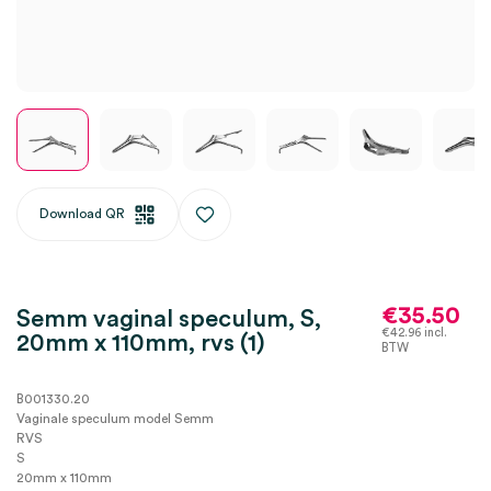
Download QR
€
35.50
Semm vaginal speculum, S,
€
42.96
incl.
20mm x 110mm, rvs (1)
BTW
B001330.20
Vaginale speculum model Semm
RVS
S
20mm x 110mm