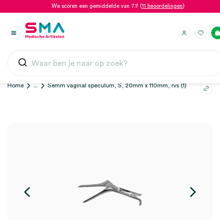
We scoren een gemiddelde van 7.1! (
11 beoordelingen
)
Home
...
Semm vaginal speculum, S, 20mm x 110mm, rvs (1)