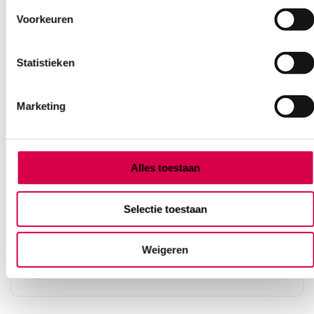
Voorkeuren
Statistieken
Marketing
Stemvork met voet, zonder dempers, 17cm,
Alles toestaan
512 Herz, RVS (1)
MEDIPHARCHEM
Selectie toestaan
1 stuk, 17cm, RVS
Weigeren
45.83
3 tot 5 werkdagen
55.45
incl. BTW