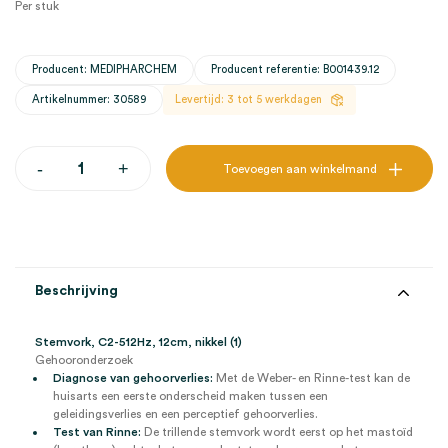
Per stuk
Producent: MEDIPHARCHEM
Producent referentie: B001439.12
Artikelnummer: 30589
Levertijd: 3 tot 5 werkdagen
Stemvork,
-
+
Toevoegen aan winkelmand
C2-
512Hz,
12cm,
nikkel
(1)
aantal
Beschrijving
Stemvork, C2-512Hz, 12cm, nikkel (1)
Gehooronderzoek
Diagnose van gehoorverlies:
Met de Weber- en Rinne-test kan de
huisarts een eerste onderscheid maken tussen een
geleidingsverlies en een perceptief gehoorverlies.
Test van Rinne:
De trillende stemvork wordt eerst op het mastoïd