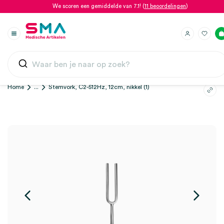
We scoren een gemiddelde van 7.1! (
11 beoordelingen
)
Home
...
Stemvork, C2-512Hz, 12cm, nikkel (1)