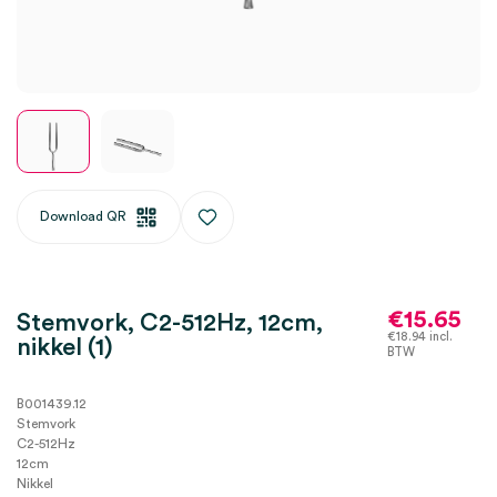
Download QR
€
15.65
Stemvork, C2-512Hz, 12cm,
€
18.94
incl.
nikkel (1)
BTW
B001439.12
Stemvork
C2-512Hz
12cm
Nikkel