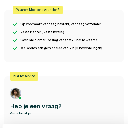
Waarom Medische Artikelen?
Materiaal
nikkel
Er zijn nog geen beoordelingen.
Steriel
onsteriel
Op voorraad? Vandaag besteld, vandaag verzonden
Vaste klanten, vaste korting
Uitvoering
512 Herz
Geen klein order toeslag vanaf €75 bestelwaarde
Wees de eerste om “Stemvork, C2-512Hz, 12cm, nikkel (1)” te
We scoren een gemiddelde van 7.1! (11 beoordelingen)
beoordelen
Je moet
ingelogd zijn
om een beoordeling te plaatsen.
Klantenservice
Heb je een vraag?
Anca helpt je!
Vind je antwoord snel en makkelijk op onze klantenservice pagina.