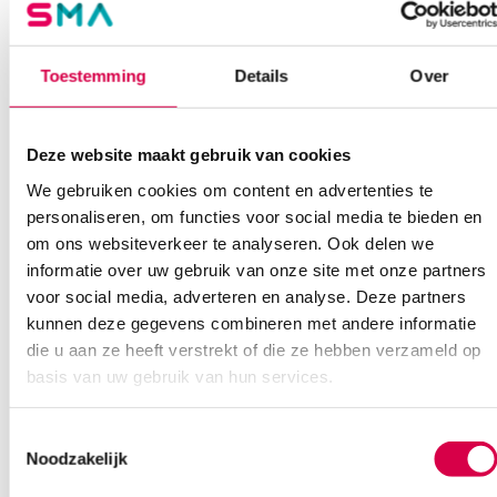
Of contacteer ons via een van de onderstaande opties.
Onze klantenservice is bereikbaar van maandag t/m vrijdag van
08:30 tot 17:00
Toestemming
Details
Over
Bel Anca
E-mail Anca
Contactformulier
Deze website maakt gebruik van cookies
We gebruiken cookies om content en advertenties te
personaliseren, om functies voor social media te bieden en
om ons websiteverkeer te analyseren. Ook delen we
informatie over uw gebruik van onze site met onze partners
voor social media, adverteren en analyse. Deze partners
Ook interessant
kunnen deze gegevens combineren met andere informatie
die u aan ze heeft verstrekt of die ze hebben verzameld op
basis van uw gebruik van hun services.
Toestemmingsselectie
Noodzakelijk