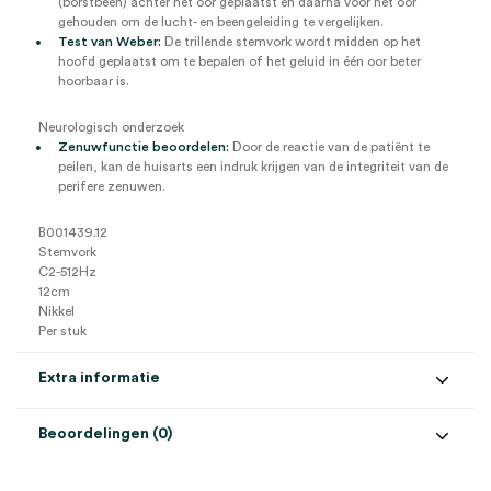
(borstbeen) achter het oor geplaatst en daarna voor het oor
gehouden om de lucht- en beengeleiding te vergelijken.
Test van Weber:
De trillende stemvork wordt midden op het
hoofd geplaatst om te bepalen of het geluid in één oor beter
hoorbaar is.
Neurologisch onderzoek
Zenuwfunctie beoordelen:
Door de reactie van de patiënt te
peilen, kan de huisarts een indruk krijgen van de integriteit van de
perifere zenuwen.
B001439.12
Stemvork
C2-512Hz
12cm
Nikkel
Per stuk
Extra informatie
Beoordelingen (0)
Aantal
1 stuk
Beoordelingen
Afmeting
12cm