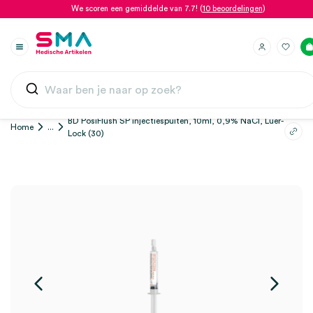
We scoren een gemiddelde van 7.7! (
10 beoordelingen
)
BD PosiFlush SP injectiespuiten, 10ml, 0,9% NaCl, Luer-
Home
...
Lock (30)