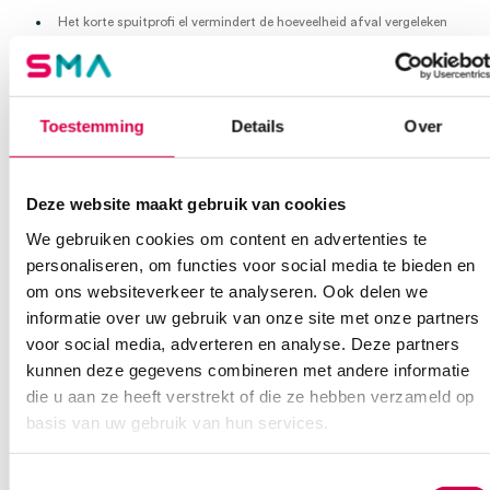
Het korte spuitprofi el vermindert de hoeveelheid afval vergeleken
met standaardspuiten.
Keuze van kleinere spuiten (3 ml en 5 ml) voor perifere lijnen.
Minimale belasting van milieu.
Toestemming
Details
Over
Garandeert steriliteit
De BD PosiFlush spuit wordt tijdens de productie gesteriliseerd
(SAL 10-6), waardoor de oplossing ook steriel is.
De houdbaarheid van 3 jaar garandeert optimale beschikbaarheid
Deze website maakt gebruik van cookies
van het product.
We gebruiken cookies om content en advertenties te
Een speciale stopper houdt de oplossing uit het niet steriele deel
van de spuit.
personaliseren, om functies voor social media te bieden en
om ons websiteverkeer te analyseren. Ook delen we
Verhoogt tijdwinst en efficiëntie
informatie over uw gebruik van onze site met onze partners
BD PosiFlush is een gebruiksklaar medisch hulpmiddel.
voor social media, adverteren en analyse. Deze partners
Eimineert het gebruik van glazen flacons en ampullen, en
kunnen deze gegevens combineren met andere informatie
vermindert het aantal stappen en de voorbereidingstijd van een
flushprocedure.
die u aan ze heeft verstrekt of die ze hebben verzameld op
basis van uw gebruik van hun services.
BD PosiFlush injectiespuiten.
Voorgevulde spuiten met NaCI 0,9%
10ml
Toestemmingsselectie