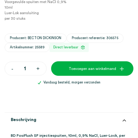
Voorgevulde spuiten met NaCI 0,9%
10ml
Luer-Lok aansluiting
per 30 stuks
Producent: BECTON DICKINSON
Producent referentie: 306575
Artikelnummer: 25589
Direct leverbaar
BD
-
+
Toevoegen aan winkelmand
PosiFlush
SP
injectiespuiten,
Vandaag besteld, morgen verzonden
10ml,
0,9%
NaCl,
Luer-
Lock
(30)
aantal
Beschrijving
BD PosiFlush SP injectiespuiten, 10ml, 0,9% NaCl, Luer-Lock, per