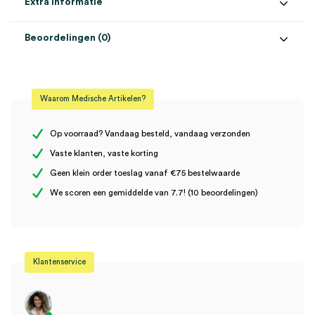
Extra informatie
Beoordelingen (0)
Aantal
50 stuks
Beoordelingen
Naald
0.8mm x 25mm, 22G
Waarom Medische Artikelen?
Steriel
steriel
Er zijn nog geen beoordelingen.
Op voorraad? Vandaag besteld, vandaag verzonden
Vaste klanten, vaste korting
Geen klein order toeslag vanaf €75 bestelwaarde
Wees de eerste om “BD Venflon Perifere IV katheters, 22G,
We scoren een gemiddelde van 7.7! (10 beoordelingen)
0.8mm x 25mm, blauw (50)” te beoordelen
Je moet
ingelogd zijn
om een beoordeling te plaatsen.
Klantenservice