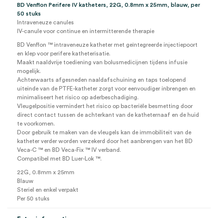
BD Venflon Perifere IV katheters, 22G, 0.8mm x 25mm, blauw, per
50 stuks
Intraveneuze canules
IV-canule voor continue en intermitterende therapie
BD Venflon ™ intraveneuze katheter met geïntegreerde injectiepoort
en klep voor perifere katheterisatie.
Maakt naaldvrije toediening van bolusmedicijnen tijdens infusie
mogelijk.
Achterwaarts afgesneden naaldafschuining en taps toelopend
uiteinde van de PTFE-katheter zorgt voor eenvoudiger inbrengen en
minimaliseert het risico op aderbeschadiging.
Vleugelpositie vermindert het risico op bacteriële besmetting door
direct contact tussen de achterkant van de katheternaaf en de huid
te voorkomen.
Door gebruik te maken van de vleugels kan de immobiliteit van de
katheter verder worden verzekerd door het aanbrengen van het BD
Veca-C ™ en BD Veca-Fix ™ IV verband.
Compatibel met BD Luer-Lok ™.
22G, 0.8mm x 25mm
Blauw
Steriel en enkel verpakt
Per 50 stuks