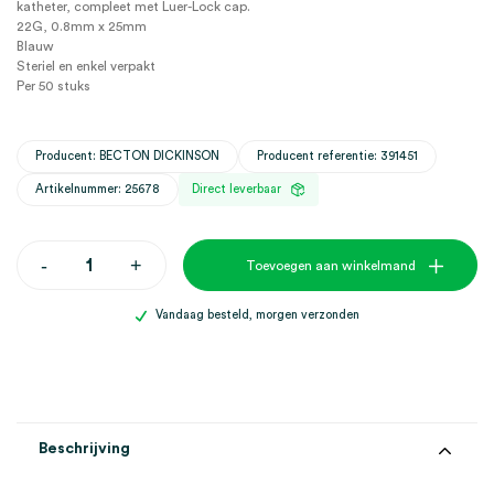
katheter, compleet met Luer-Lock cap.
22G, 0.8mm x 25mm
Blauw
Steriel en enkel verpakt
Per 50 stuks
Producent: BECTON DICKINSON
Producent referentie: 391451
Artikelnummer: 25678
Direct leverbaar
BD
-
+
Toevoegen aan winkelmand
Venflon
Perifere
IV
Vandaag besteld, morgen verzonden
katheters,
22G,
0.8mm
x
25mm,
blauw
(50)
Beschrijving
aantal