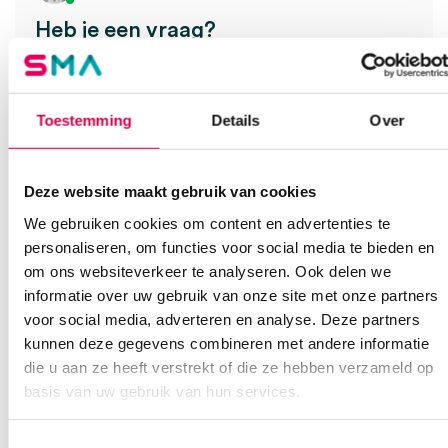
Heb je een vraag?
Anca helpt je!
Vind je antwoord snel en makkelijk op onze klantenservice pagina.
Toestemming
Details
Over
Of contacteer ons via een van de onderstaande opties.
Onze klantenservice is bereikbaar van maandag t/m vrijdag van
08:30 tot 17:00
Deze website maakt gebruik van cookies
Bel Anca
E-mail Anca
Contactformulier
We gebruiken cookies om content en advertenties te
personaliseren, om functies voor social media te bieden en
om ons websiteverkeer te analyseren. Ook delen we
informatie over uw gebruik van onze site met onze partners
voor social media, adverteren en analyse. Deze partners
kunnen deze gegevens combineren met andere informatie
die u aan ze heeft verstrekt of die ze hebben verzameld op
basis van uw gebruik van hun services.
Ook interessant
Toestemmingsselectie