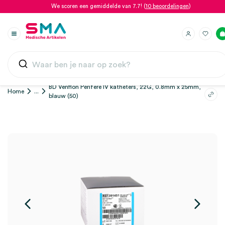
We scoren een gemiddelde van 7.7! (
10 beoordelingen
)
BD Venflon Perifere IV katheters, 22G, 0.8mm x 25mm,
Home
...
blauw (50)