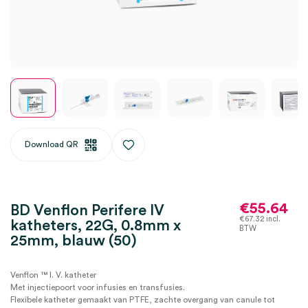
Download QR
€
55.64
BD Venflon Perifere IV
€
67.32
incl.
katheters, 22G, 0.8mm x
BTW
25mm, blauw (50)
Venflon ™ I. V. katheter
Met injectiepoort voor infusies en transfusies.
Flexibele katheter gemaakt van PTFE, zachte overgang van canule tot